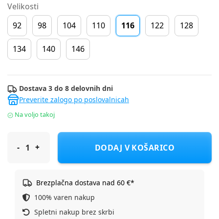
Velikosti
92
98
104
110
116
122
128
134
140
146
Dostava 3 do 8 delovnih dni
Preverite zalogo po poslovalnicah
Na voljo takoj
Lucky Kiddo pulover DR LK-KGPU 2_23_1 D Vijolična 116
DODAJ V KOŠARICO
Brezplačna dostava nad 60 €*
100% varen nakup
Spletni nakup brez skrbi