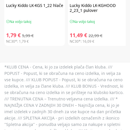
Lucky Kiddo
LK-KGS 1_22 hlače
Lucky Kiddo
LK-KGHOOD
2_23_1 pulover
Na voljo takoj
Na voljo takoj
1,79 €
11,49 €
5,99 €
22,99 €
NC30*:
1,79 €
NC30*:
16,09 €
*KLUB CENA - Cena, ki jo za izdelek plača član kluba. ///
POPUST - Popust, ki se obračuna na ceno izdelka, in velja za
vse kupce. /// KLUB POPUST - Popust, ki se obračuna na ceno
izdelka, in velja za člane kluba. /// KLUB BONUS - Vrednost, ki
se obračuna na ceno izdelka in se prišteje na klubsko kartico.
/// TRENUTNA CENA – Trenutno veljavna cena izdelka. /// *
NAJNIŽJA CENA V ZADNJIH 30 DNEH – Najnižja cena, ki jo je
imel izdelek v zadnjih 30 dneh za vse kupce na dan pričetka
akcije. /// SPLETNA AKCIJA - pri izdelkih označenih z ikonico
"Spletna akcija" - ponudba veljajo samo za nakupe v spletni