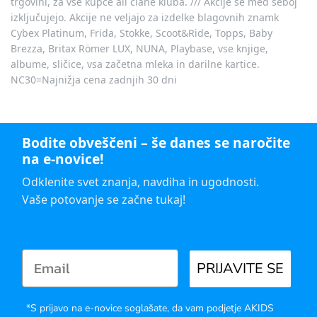
trgovini, za vse kupce ali člane kluba. /// Akcije se med seboj
izključujejo. Akcije ne veljajo za izdelke blagovnih znamk
Cybex Platinum, Frida, Stokke, Scoot&Ride, Topps, Baby
Brezza, Britax Römer LUX, NUNA, Playbase, vse knjige,
albume, sličice, vsa začetna mleka in darilne kartice.
NC30=Najnižja cena zadnjih 30 dni
Bodite obveščeni – še danes se naročite
na e-novice!
Odklenite svet znanja, navdiha in ugodnosti.
Vaše potovanje se začne tukaj!
PRIJAVITE SE
*S prijavo na e-novice soglašate, da vam podjetje AKIDS