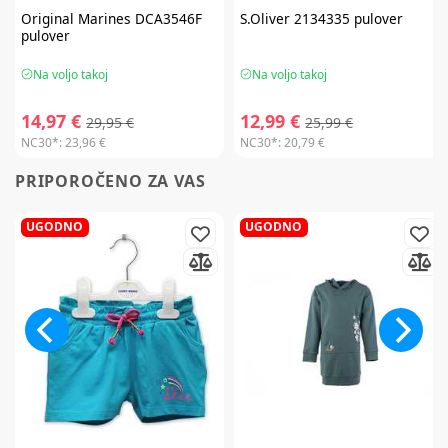
Original Marines
DCA3546F
S.Oliver
2134335 pulover
pulover
Na voljo takoj
Na voljo takoj
14,97 €
12,99 €
29,95 €
25,99 €
NC30*:
23,96 €
NC30*:
20,79 €
PRIPOROČENO ZA VAS
UGODNO
UGODNO