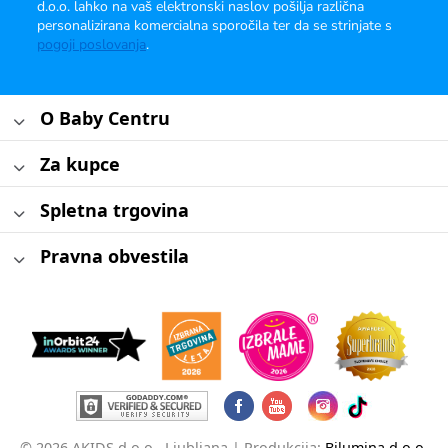
d.o.o. lahko na vaš elektronski naslov pošilja različna
personalizirana komercialna sporočila ter da se strinjate s
pogoji poslovanja
.
O Baby Centru
Za kupce
Spletna trgovina
Pravna obvestila
© 2026 AKIDS d.o.o., Ljubljana |
Produkcija:
Bilumina d.o.o.