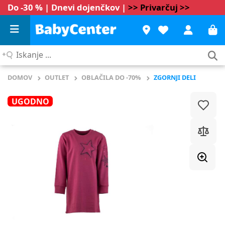
Do -30 % | Dnevi dojenčkov |
>> Privarčuj >>
Iskanje
...
DOMOV
OUTLET
OBLAČILA DO -70%
ZGORNJI DELI
UGODNO