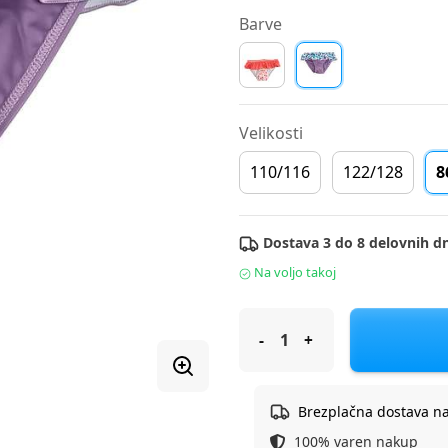
Barve
Velikosti
110/116
122/128
8
Dostava 3 do 8 delovnih dn
Na voljo takoj
Lucky Kiddo kopalke spodnji d
Brezplačna dostava n
100% varen nakup