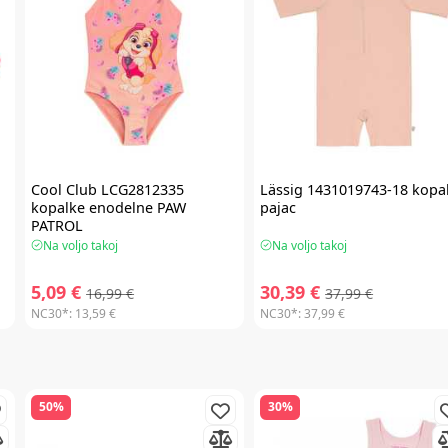
Cool Club
LCG2812335
Lässig
1431019743-18 kopal
kopalke enodelne PAW
pajac
PATROL
Na voljo takoj
Na voljo takoj
5,09 €
30,39 €
16,99 €
37,99 €
NC30*:
13,59 €
NC30*:
37,99 €
50%
30%