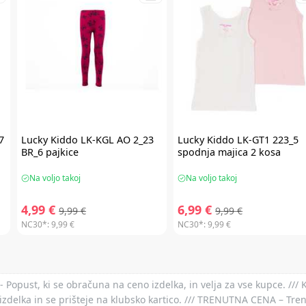
7
Lucky Kiddo
LK-KGL AO 2_23
Lucky Kiddo
LK-GT1 223_5
BR_6 pajkice
spodnja majica 2 kosa
Na voljo takoj
Na voljo takoj
4,99 €
6,99 €
9,99 €
9,99 €
NC30*:
9,99 €
NC30*:
9,99 €
- Popust, ki se obračuna na ceno izdelka, in velja za vse kupce. ///
izdelka in se prišteje na klubsko kartico. /// TRENUTNA CENA – Tre