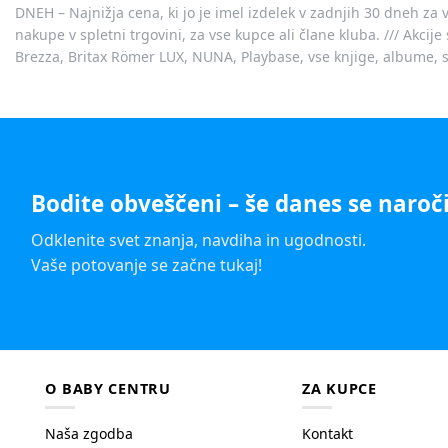
DNEH – Najnižja cena, ki jo je imel izdelek v zadnjih 30 dneh za 
nakupe v spletni trgovini, za vse kupce ali člane kluba. /// Akci
Brezza, Britax Römer LUX, NUNA, Playbase, vse knjige, albume, sl
Bodite obveščeni – še danes se naroči
Odklenite svet znanja, navdiha in ugodnosti.
Vaše potovanje se začne tukaj!
O BABY CENTRU
ZA KUPCE
Naša zgodba
Kontakt