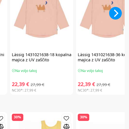
ni
Lässig
1431021638-18 kopalna
Lässig
1431021638-36 kop
majica z UV zaščito
majica z UV zaščito
Na voljo takoj
Na voljo takoj
22,39 €
22,39 €
27,99 €
27,99 €
NC30*:
27,99 €
NC30*:
27,99 €
30%
30%