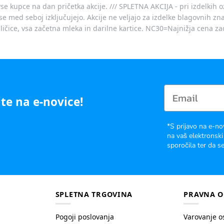
vse kupce na dan pričetka akcije. /// SPLETNA AKCIJA - pri izdelkih 
je se med seboj izključujejo. Akcije ne veljajo za izdelke blagovnih
ičice, vsa začetna mleka in darilne kartice. NC30=Najnižja cena za
te na e-novice!
*S prijavo na e-no
na vaš elektronski
sporočila ter da se
SPLETNA TRGOVINA
PRAVNA O
Pogoji poslovanja
Varovanje o