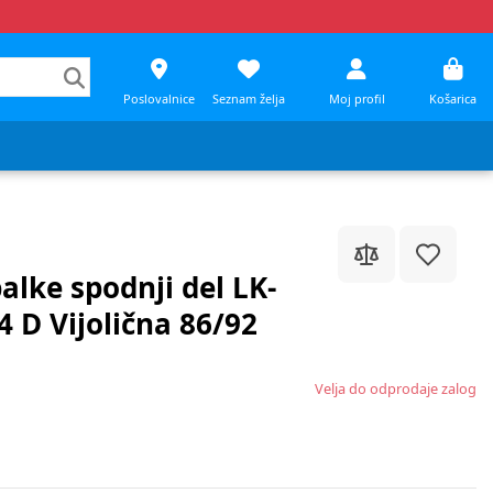
Poslovalnice
Seznam želja
Moj profil
Košarica
alke spodnji del LK-
 D Vijolična 86/92
Velja do odprodaje zalog