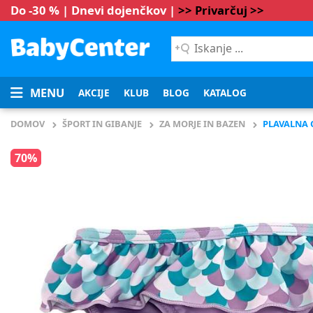
Do -30 % | Dnevi dojenčkov |
>> Privarčuj >>
Iskanje
...
MENU
AKCIJE
KLUB
BLOG
KATALOG
DOMOV
ŠPORT IN GIBANJE
ZA MORJE IN BAZEN
PLAVALNA 
70%