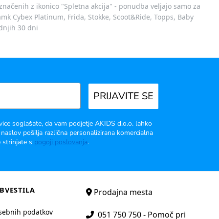
označenih z ikonico "Spletna akcija" - ponudba veljajo samo za
 znamk Cybex Platinum, Frida, Stokke, Scoot&Ride, Topps, Baby
dnjih 30 dni
PRIJAVITE SE
vice soglašate, da vam podjetje AKIDS d.o.o. lahko
 naslov pošilja različna personalizirana komercialna
 strinjate s
pogoji poslovanja
.
BVESTILA
Prodajna mesta
sebnih podatkov
051 750 750 - Pomoč pri