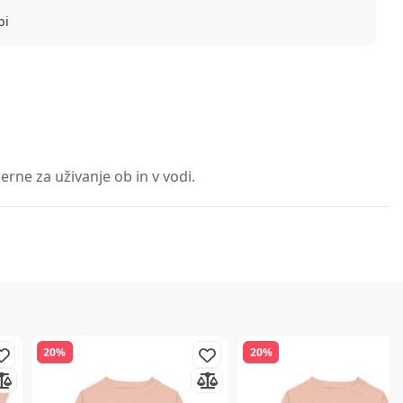
bi
erne za uživanje ob in v vodi.
20%
20%