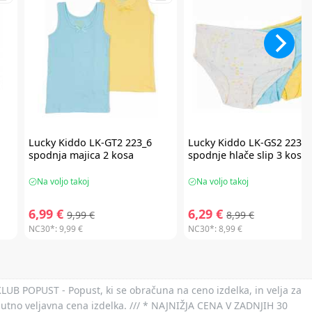
Lucky Kiddo
LK-GT2 223_6
Lucky Kiddo
LK-GS2 223_1
spodnja majica 2 kosa
spodnje hlače slip 3 kosi
Na voljo takoj
Na voljo takoj
6,99 €
6,29 €
9,99 €
8,99 €
NC30*:
9,99 €
NC30*:
8,99 €
 KLUB POPUST - Popust, ki se obračuna na ceno izdelka, in velja za
nutno veljavna cena izdelka. /// * NAJNIŽJA CENA V ZADNJIH 30