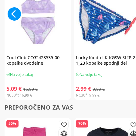
Cool Club
CCG2423535-00
Lucky Kiddo
LK-KGSW SLIP 2
kopalke dvodelne
1_23 kopalke spodnji del
Na voljo takoj
Na voljo takoj
5,09 €
2,99 €
16,99 €
9,99 €
NC30*:
16,99 €
NC30*:
9,99 €
PRIPOROČENO ZA VAS
50%
70%