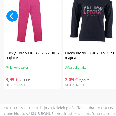
Lucky Kiddo
LK-KGL 2_22 BR_5
Lucky Kiddo
LK-KGT LS 2_23_
pajkice
majica
Na voljo takoj
Na voljo takoj
3,99 €
2,09 €
7,99 €
6,99 €
NC30*:
7,99 €
NC30*:
6,99 €
*KLUB CENA - Cena, ki jo za izdelek plača član kluba. /// POPUST 
člane kluba. /// KLUB BONUS - Vrednost, ki se obračuna na ceno 