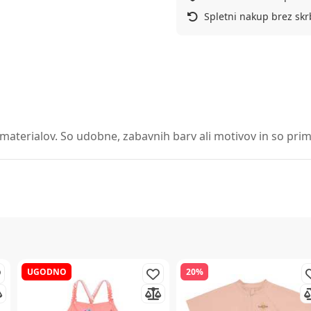
Spletni nakup brez skr
 materialov. So udobne, zabavnih barv ali motivov in so prim
UGODNO
20%