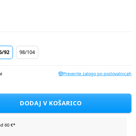
6/92
98/104
i
Preverite zalogo po poslovalnicah
el LK-KGSW SLIP 1 1_24 D Vijolična 86/92
DODAJ V KOŠARICO
ad 60 €*