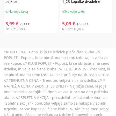
pajkice
1_23 kopalke dvodelne
Na voljo takoj
Na voljo takoj
3,99 €
5,09 €
7,99 €
16,99 €
NC30*:
7,99 €
NC30*:
16,99 €
*KLUB CENA - Cena, ki jo za izdelek plača član kluba. ///
POPUST - Popust, ki se obračuna na ceno izdelka, in velja za
vse kupce. /// KLUB POPUST - Popust, ki se obračuna na ceno
izdelka, in velja za člane kluba. /// KLUB BONUS - Vrednost, ki
se obračuna na ceno izdelka in se prišteje na klubsko kartico.
/// TRENUTNA CENA – Trenutno veljavna cena izdelka. /// *
NAJNIŽJA CENA V ZADNJIH 30 DNEH – Najnižja cena, ki jo je
imel izdelek v zadnjih 30 dneh za vse kupce na dan pričetka
akcije. /// SPLETNA AKCIJA - pri izdelkih označenih z ikonico
"Spletna akcija" - ponudba veljajo samo za nakupe v spletni
trgovini, za vse kupce ali člane kluba. /// Akcije se med seboj
izključujejo. Akcije ne veljajo za izdelke blagovnih znamk