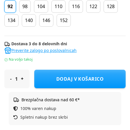
92
98
104
110
116
122
128
134
140
146
152
Dostava 3 do 8 delovnih dni
Preverite zalogo po poslovalnicah
Na voljo takoj
Lucky Kiddo pajkice DH LK-KGL AO 2_25 BR_5 D Zelena 92
DODAJ V KOŠARICO
Brezplačna dostava nad 60 €*
100% varen nakup
Spletni nakup brez skrbi