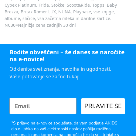
Cybex Platinum, Frida, Stokke, Scoot&Ride, Topps, Baby
Brezza, Britax Römer LUX, NUNA, Playbase, vse knjige,
albume, sličice, vsa začetna mleka in darilne kartice.
NC30=Najnižja cena zadnjih 30 dni
Bodite obveščeni – še danes se naročite
na e-novice!
Odklenite svet znanja, navdiha in ugodnosti.
Vaše potovanje se začne tukaj!
PRIJAVITE SE
*S prijavo na e-novice soglašate, da vam podjetje AKIDS
d.o.o. lahko na vaš elektronski naslov pošilja različna
personalizirana komercialna sporočila ter da se strinjate s