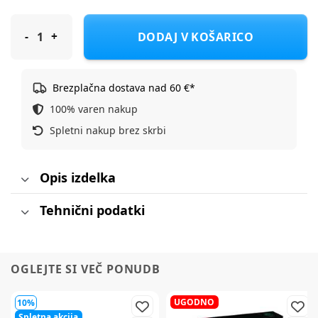
Lego® Duplo Disney™ 10463 Dinozaver Spidey-Rex proti Green
DODAJ V KOŠARICO
Brezplačna dostava nad 60 €*
100% varen nakup
Spletni nakup brez skrbi
Opis izdelka
Tehnični podatki
OGLEJTE SI VEČ PONUDB
UGODNO
10%
Spletna akcija