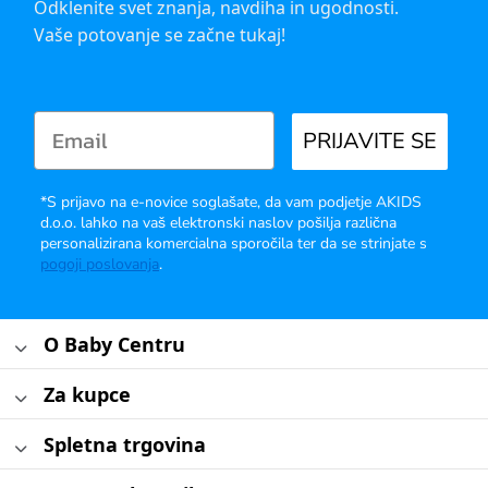
Odklenite svet znanja, navdiha in ugodnosti.
Vaše potovanje se začne tukaj!
PRIJAVITE SE
*S prijavo na e-novice soglašate, da vam podjetje AKIDS
d.o.o. lahko na vaš elektronski naslov pošilja različna
personalizirana komercialna sporočila ter da se strinjate s
pogoji poslovanja
.
O Baby Centru
Za kupce
Spletna trgovina