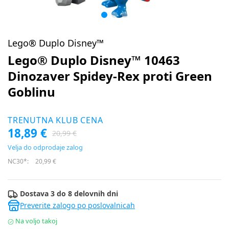
Lego® Duplo Disney™
Lego® Duplo Disney™ 10463
Dinozaver Spidey-Rex proti Green
Goblinu
TRENUTNA KLUB CENA
18,89 €
20,99 €
Velja do odprodaje zalog
NC30*:
20,99 €
Dostava 3 do 8 delovnih dni
Preverite zalogo po poslovalnicah
Na voljo takoj