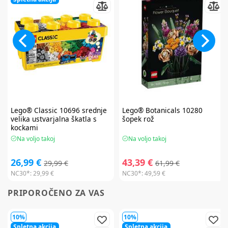
Lego® Classic
10696 srednje
Lego® Botanicals
10280
velika ustvarjalna škatla s
šopek rož
kockami
Na voljo takoj
Na voljo takoj
26,99 €
43,39 €
29,99 €
61,99 €
NC30*:
29,99 €
NC30*:
49,59 €
PRIPOROČENO ZA VAS
10%
10%
Spletna akcija
Spletna akcija