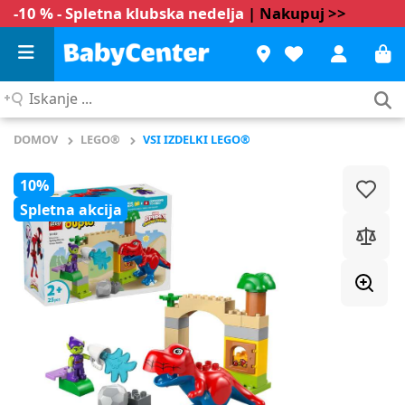
-10 % - Spletna klubska nedelja
| Nakupuj >>
Iskanje
...
DOMOV
LEGO®
VSI IZDELKI LEGO®
10%
Spletna akcija