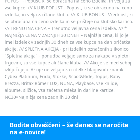
POPUST - Popust, ki se obračuna na ceno izdelka, in velja za
vse kupce. /// KLUB POPUST - Popust, ki se obračuna na ceno
izdelka, in velja za člane kluba. /// KLUB BONUS - Vrednost, ki
se obračuna na ceno izdelka in se prišteje na klubsko kartico.
/// TRENUTNA CENA – Trenutno veljavna cena izdelka. /// *
NAJNIŽJA CENA V ZADNJIH 30 DNEH – Najnižja cena, ki jo je
imel izdelek v zadnjih 30 dneh za vse kupce na dan pričetka
akcije. /// SPLETNA AKCIJA - pri izdelkih označenih z ikonico
"Spletna akcija" - ponudba veljajo samo za nakupe v spletni
trgovini, za vse kupce ali člane kluba. /// Akcije se med seboj
izključujejo. Akcije ne veljajo za izdelke blagovnih znamk
Cybex Platinum, Frida, Stokke, Scoot&Ride, Topps, Baby
Brezza, Britax Römer LUX, NUNA, Playbase, vse knjige,
albume, sličice, vsa začetna mleka in darilne kartice.
NC30=Najnižja cena zadnjih 30 dni
Bodite obveščeni – še danes se naročite
na e-novice!