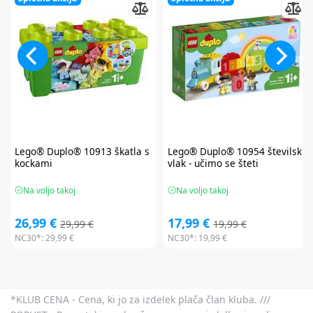
Lego® Duplo®
10913 škatla s
Lego® Duplo®
10954 številski
kockami
vlak - učimo se šteti
Na voljo takoj
Na voljo takoj
26,99 €
17,99 €
29,99 €
19,99 €
NC30*:
29,99 €
NC30*:
19,99 €
*KLUB CENA - Cena, ki jo za izdelek plača član kluba. ///