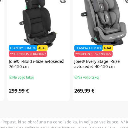
LEANPAY EOM 0%
ADAC
LEANPAY EOM 0%
ADAC
**KUPON 15 % KN80027
**KUPON 15 % KN80027
Joie®
i-Bold i-Size avtosedež
Joie®
Every Stage i-Size
76-150 cm
avtosedež 40-150 cm
Na voljo takoj
Na voljo takoj
299,99 €
269,99 €
- Popust, ki se obračuna na ceno izdelka, in velja za vse kupce. ///