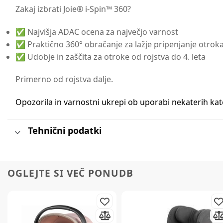
Zakaj izbrati Joie® i-Spin™ 360?
✅ Najvišja ADAC ocena za največjo varnost
✅ Praktično 360° obračanje za lažje pripenjanje otrok
✅ Udobje in zaščita za otroke od rojstva do 4. leta
Primerno od rojstva dalje.
Opozorila in varnostni ukrepi ob uporabi nekaterih ka
Tehnični podatki
OGLEJTE SI VEČ PONUDB