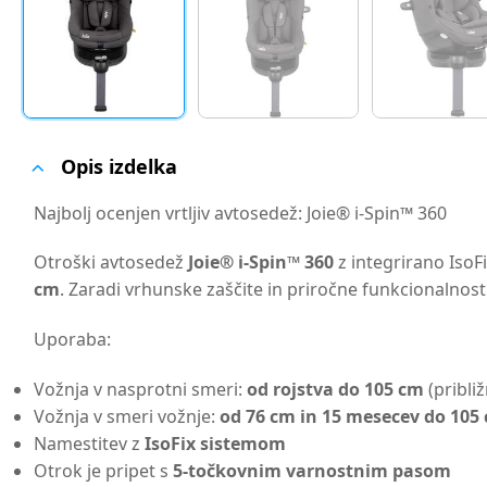
Opis izdelka
Najbolj ocenjen vrtljiv avtosedež: Joie® i-Spin™ 360
Otroški avtosedež
Joie® i-Spin™ 360
z integrirano IsoFi
cm
. Zaradi vrhunske zaščite in priročne funkcionalnosti
Uporaba:
Vožnja v nasprotni smeri:
od rojstva do 105 cm
(približ
Vožnja v smeri vožnje:
od 76 cm in 15 mesecev do 105
Namestitev z
IsoFix sistemom
Otrok je pripet s
5-točkovnim varnostnim pasom