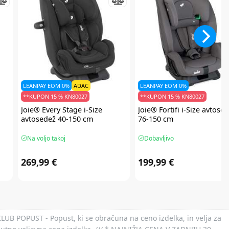
LEANPAY EOM 0%
ADAC
LEANPAY EOM 0%
**KUPON 15 % KN80027
**KUPON 15 % KN80027
Joie®
Every Stage i-Size
Joie®
Fortifi i-Size avtose
avtosedež 40-150 cm
76-150 cm
Na voljo takoj
Dobavljivo
269,99 €
199,99 €
 KLUB POPUST - Popust, ki se obračuna na ceno izdelka, in velja za