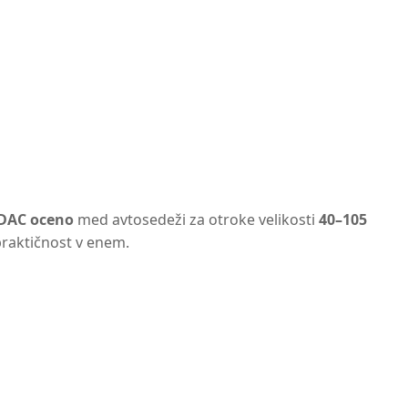
ADAC oceno
med avtosedeži za otroke velikosti
40–105
 praktičnost v enem.