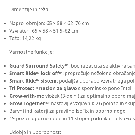
Dimenzije in teža:
Naprej obrnjen: 65 × 58 × 62–76 cm
Vzvraten: 65 × 58 × 51,5–62 cm
Teža: 14,22 kg
Varnostne funkcije:
Guard Surround Safety™
: bočna zaščita se aktivira 
Smart Ride™ lock-off™
: preprečuje neželeno obračanj
Smart Ride™ sistem
: podaljša uporabo vzvratnega po
Tri-Protect™ naslon za glavo
s spominsko peno Intelli
Grow-with-me
vložek (3-delni) za optimalno oporo m
Grow Together™
: nastavljiv vzglavnik v 6 položajih sku
Barvni indikatorji za pravilno IsoFix in oporno nogo
19 pozicij oporne noge in 11 stopenj odmika na IsoFix 
Udobje in uporabnost: