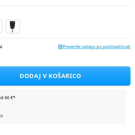
i
Preverite zalogo po poslovalnicah
in 360 i-Size thunder
DODAJ V KOŠARICO
ad 60 €*
bi