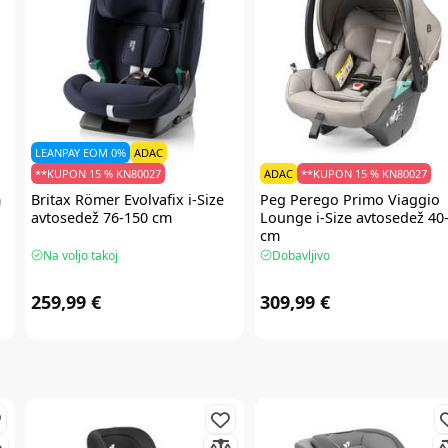
LEANPAY EOM 0%
ADAC
**KUPON 15 % KN80027
ADAC
**KUPON 15 % KN80027
m
Britax Römer
Evolvafix i-Size
Peg Perego
Primo Viaggio
avtosedež 76-150 cm
Lounge i-Size avtosedež 40
cm
Na voljo takoj
Dobavljivo
259,99 €
309,99 €