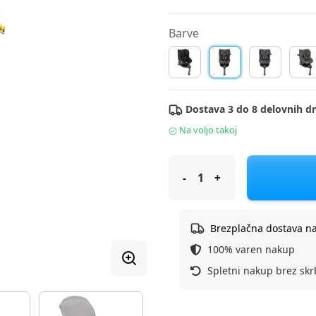
Barve
Dostava 3 do 8 delovnih dn
Na voljo takoj
Joie® Avtosedež 40-105 cm i-Sp
Brezplačna dostava n
100% varen nakup
Spletni nakup brez skr