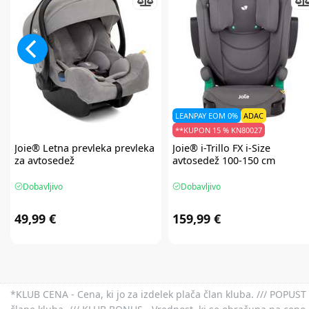
LEANPAY EOM 0%
ADAC
**KUPON 15 % KN80027
Joie®
Letna prevleka prevleka
Joie®
i-Trillo FX i-Size
za avtosedež
avtosedež 100-150 cm
Dobavljivo
Dobavljivo
49,99 €
159,99 €
*KLUB CENA - Cena, ki jo za izdelek plača član kluba. /// POPUST 