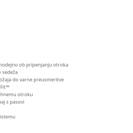
samodejno ob pripenjanju otroka
e sedeža
ložaja do varne preusmeritve
-Fit™
ajhnemu otroku
paj s pasovi
sistemu