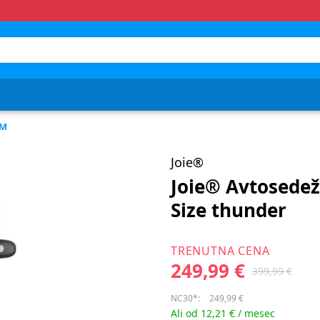
CM
Joie®
Joie® Avtosedež 
Size thunder
TRENUTNA CENA
249,99 €
399,99 €
NC30*:
249,99 €
Ali od 12,21 € / mesec