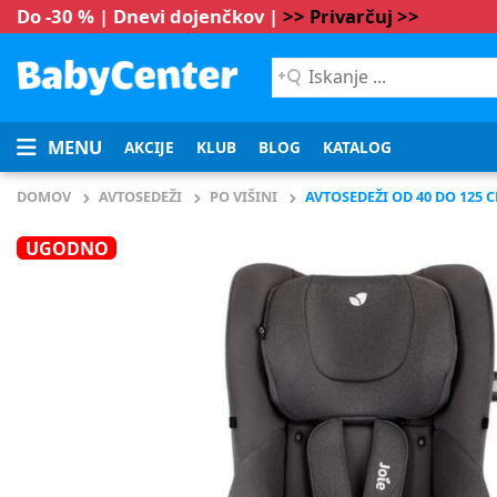
Do -30 % | Dnevi dojenčkov |
>> Privarčuj >>
Iskanje
...
MENU
AKCIJE
KLUB
BLOG
KATALOG
DOMOV
AVTOSEDEŽI
PO VIŠINI
AVTOSEDEŽI OD 40 DO 125 
UGODNO