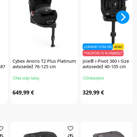
LEANPAY EOM 0%
ADAC
**KUPON 15 % KN80027
Cybex
Anoris T2 Plus Platinum
Joie®
i-Pivot 360 i-Size
-87
avtosedež 76-125 cm
avtosedež 40-105 cm
Na voljo takoj
Dobavljivo
649,99 €
329,99 €