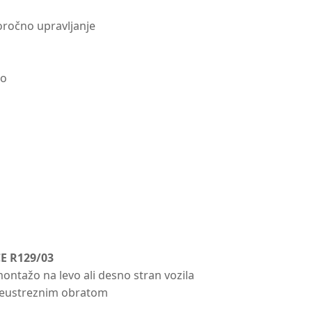
ročno upravljanje
jo
E R129/03
ontažo na levo ali desno stran vozila
neustreznim obratom