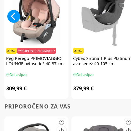
ADAC
**KUPON 15 % KN80027
ADAC
Peg Perego
PRIMOVIAGGIO
Cybex
Sirona T Plus Platinu
LOUNGE avtosedež 40-87 cm
avtosedež 40-105 cm
Dobavljivo
Dobavljivo
309,99 €
379,99 €
PRIPOROČENO ZA VAS