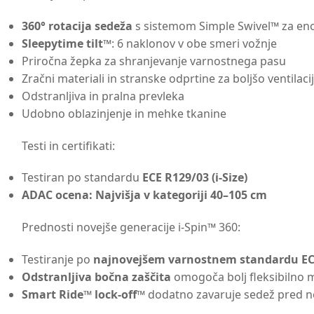
360° rotacija sedeža
s sistemom Simple Swivel™ za eno
Sleepytime tilt™
: 6 naklonov v obe smeri vožnje
Priročna žepka za shranjevanje varnostnega pasu
Zračni materiali in stranske odprtine za boljšo ventilaci
Odstranljiva in pralna prevleka
Udobno oblazinjenje in mehke tkanine
Testi in certifikati:
Testiran po standardu
ECE R129/03 (i-Size)
ADAC ocena: Najvišja v kategoriji 40–105 cm
Prednosti novejše generacije i-Spin™ 360:
Testiranje po
najnovejšem varnostnem standardu EC
Odstranljiva bočna zaščita
omogoča bolj fleksibilno m
Smart Ride™ lock-off™
dodatno zavaruje sedež pred 