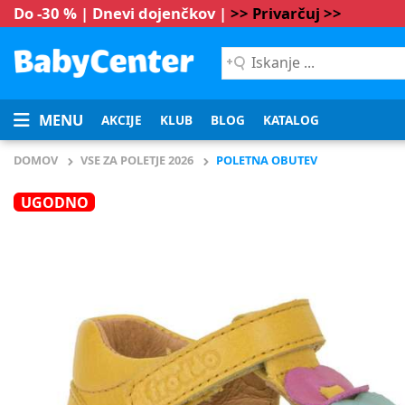
Do -30 % | Dnevi dojenčkov |
>> Privarčuj >>
Iskanje
...
MENU
AKCIJE
KLUB
BLOG
KATALOG
DOMOV
VSE ZA POLETJE 2026
POLETNA OBUTEV
UGODNO