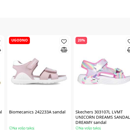
UGODNO
20%
l
Biomecanics
242233A sandal
Skechers
303107L LVMT
UNICORN DREAMS SANDAL
DREAMY sandal
Na voljo takoj
Na voljo takoj