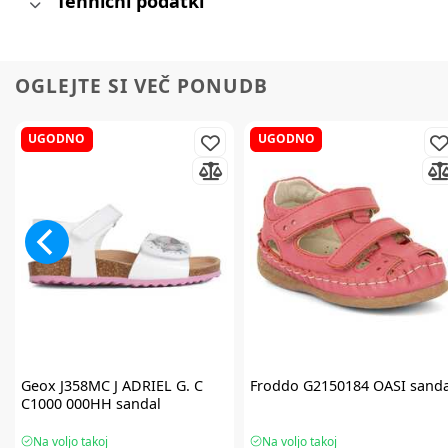
Tehnični podatki
OGLEJTE SI VEČ PONUDB
UGODNO
UGODNO
Geox
J358MC J ADRIEL G. C
Froddo
G2150184 OASI sanda
C1000 000HH sandal
Na voljo takoj
Na voljo takoj