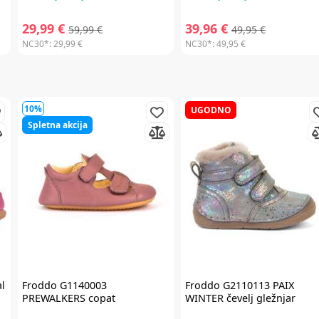
29,99 €
39,96 €
59,99 €
49,95 €
NC30*:
29,99 €
NC30*:
49,95 €
10%
UGODNO
Spletna akcija
l
Froddo
G1140003
Froddo
G2110113 PAIX
PREWALKERS copat
WINTER čevelj gležnjar