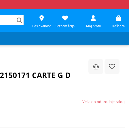
Poslovalnice
Seznam želja
Moj profil
Košarica
G2150171 CARTE G D
Velja do odprodaje zalog