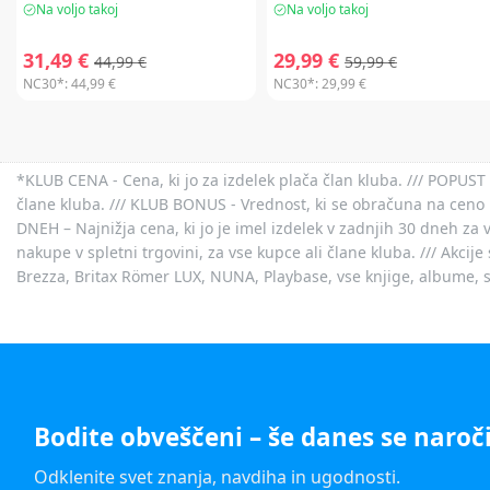
Na voljo takoj
Na voljo takoj
31,49 €
29,99 €
44,99 €
59,99 €
NC30*:
44,99 €
NC30*:
29,99 €
*KLUB CENA - Cena, ki jo za izdelek plača član kluba. /// POPUST 
člane kluba. /// KLUB BONUS - Vrednost, ki se obračuna na ceno 
DNEH – Najnižja cena, ki jo je imel izdelek v zadnjih 30 dneh za 
nakupe v spletni trgovini, za vse kupce ali člane kluba. /// Akci
Brezza, Britax Römer LUX, NUNA, Playbase, vse knjige, albume, sl
Bodite obveščeni – še danes se naroči
Odklenite svet znanja, navdiha in ugodnosti.