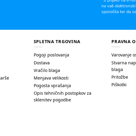
*S prijavo na e-no
na vaš elektronski
sporočila ter da se
SPLETNA TRGOVINA
PRAVNA O
Pogoji poslovanja
Varovanje o
Dostava
Stvarna nap
blaga
Vračilo blaga
Pritožbe
tarše
Menjava velikosti
Piškotki
Pogosta vprašanja
Opis tehničnih postopkov za
sklenitev pogodbe