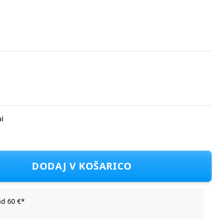
i
 G D dark yellow 20
DODAJ V KOŠARICO
ad 60 €*