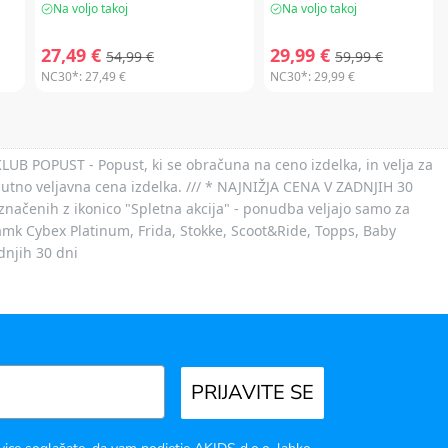
Na voljo takoj
Na voljo takoj
27,49 €
29,99 €
54,99 €
59,99 €
NC30*:
27,49 €
NC30*:
29,99 €
 KLUB POPUST - Popust, ki se obračuna na ceno izdelka, in velja za
nutno veljavna cena izdelka. /// * NAJNIŽJA CENA V ZADNJIH 30
označenih z ikonico "Spletna akcija" - ponudba veljajo samo za
 znamk Cybex Platinum, Frida, Stokke, Scoot&Ride, Topps, Baby
dnjih 30 dni
PRIJAVITE SE