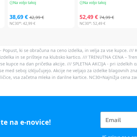
Na voljo takoj
Na voljo takoj
38,69 €
52,49 €
42,99 €
74,99 €
NC30*:
42,99 €
NC30*:
52,49 €
- Popust, ki se obračuna na ceno izdelka, in velja za vse kupce. ///
izdelka in se prišteje na klubsko kartico. /// TRENUTNA CENA – Tre
vse kupce na dan pričetka akcije. /// SPLETNA AKCIJA - pri izdelkih 
je se med seboj izključujejo. Akcije ne veljajo za izdelke blagovnih
ičice, vsa začetna mleka in darilne kartice. NC30=Najnižja cena za
te na e-novice!