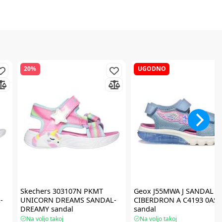
20%
UGODNO
Skechers
303107N PKMT
Geox
J55MWA J SANDAL
-
UNICORN DREAMS SANDAL-
CIBERDRON A C4193 0AS
DREAMY sandal
sandal
Na voljo takoj
Na voljo takoj