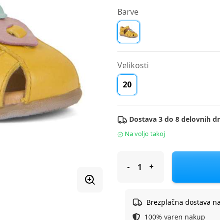
Barve
Velikosti
20
Dostava 3 do 8 delovnih dn
Na voljo takoj
Froddo sandal G2150171 CARTE
Brezplačna dostava n
100% varen nakup