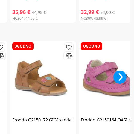
35,96 €
32,99 €
44,95 €
54,99 €
NC30*:
44,95 €
NC30*:
43,99 €
UGODNO
UGODNO
Froddo
G2150172 GIGI sandal
Froddo
G2150164 OASI sa