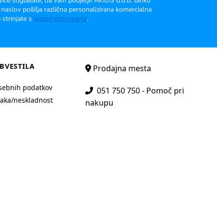
vice soglašate, da vam podjetje AKIDS d.o.o. lahko
 naslov pošilja različna personalizirana komercialna
 strinjate s
pogoji poslovanja
.
BVESTILA
Prodajna mesta
sebnih podatkov
051 750 750 - Pomoč pri
aka/neskladnost
nakupu