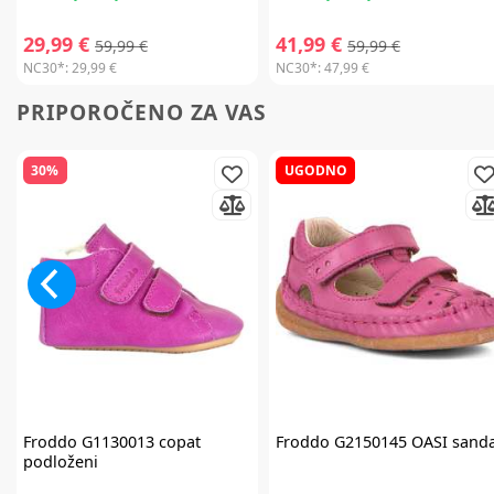
29,99 €
41,99 €
59,99 €
59,99 €
NC30*:
29,99 €
NC30*:
47,99 €
PRIPOROČENO ZA VAS
30%
UGODNO
Froddo
G1130013 copat
Froddo
G2150145 OASI sanda
podloženi