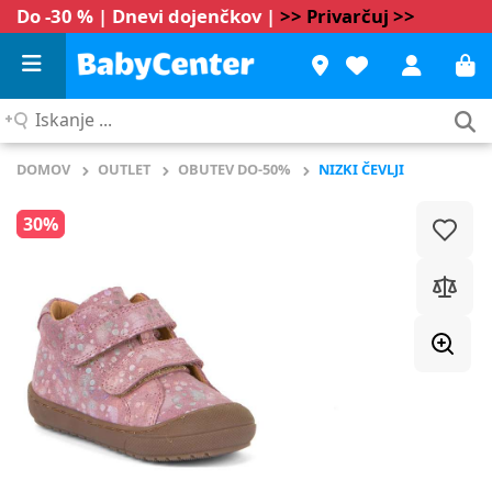
Do -30 % | Dnevi dojenčkov |
>> Privarčuj >>
Iskanje
...
DOMOV
OUTLET
OBUTEV DO-50%
NIZKI ČEVLJI
30%