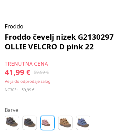
Froddo
Froddo čevelj nizek G2130297
OLLIE VELCRO D pink 22
TRENUTNA CENA
41,99 €
59,99 €
Velja do odprodaje zalog
NC30*:
59,99 €
Barve