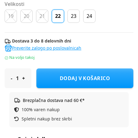
Velikosti
19
20
21
22
23
24
Dostava 3 do 8 delovnih dni
Preverite zalogo po poslovalnicah
Na voljo takoj
Froddo čevelj nizek G2130297 OLLIE VELCRO D pink 22
DODAJ V KOŠARICO
Brezplačna dostava nad 60 €*
100% varen nakup
Spletni nakup brez skrbi