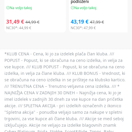
podloženi
Na voljo takoj
Na voljo takoj
31,49 €
43,19 €
44,99 €
47,99 €
NC30*:
44,99 €
NC30*:
47,99 €
*KLUB CENA - Cena, ki jo za izdelek plača član kluba. ///
POPUST - Popust, ki se obračuna na ceno izdelka, in velja za
vse kupce. /// KLUB POPUST - Popust, ki se obračuna na ceno
izdelka, in velja za člane kluba. /// KLUB BONUS - Vrednost, ki
se obračuna na ceno izdelka in se prišteje na klubsko kartico.
/// TRENUTNA CENA – Trenutno veljavna cena izdelka. /// *
NAJNIŽJA CENA V ZADNJIH 30 DNEH – Najnižja cena, ki jo je
imel izdelek v zadnjih 30 dneh za vse kupce na dan pričetka
akcije. /// SPLETNA AKCIJA - pri izdelkih označenih z ikonico
"Spletna akcija" - ponudba veljajo samo za nakupe v spletni
trgovini, za vse kupce ali člane kluba. /// Akcije se med seboj
izključujejo. Akcije ne veljajo za izdelke blagovnih znamk
Cybex Platinum, Frida, Stokke, Scoot&Ride, Topps, Baby