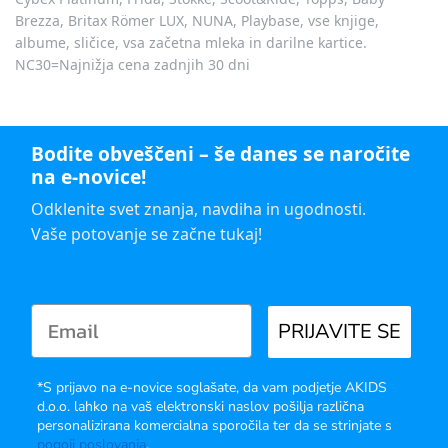
Brezza, Britax Römer LUX, NUNA, Playbase, vse knjige,
albume, sličice, vsa začetna mleka in darilne kartice.
NC30=Najnižja cena zadnjih 30 dni
Bodite obveščeni – še danes se naročite
na e-novice!
Odklenite svet znanja, navdiha in ugodnosti.
Vaše potovanje se začne tukaj!
PRIJAVITE SE
*S prijavo na e-novice soglašate, da vam podjetje AKIDS
d.o.o. lahko na vaš elektronski naslov pošilja različna
personalizirana komercialna sporočila ter da se strinjate s
pogoji poslovanja
.