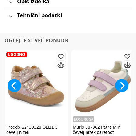
Opis izdelka
Tehnični podatki
OGLEJTE SI VEČ PONUDB
UGODNO
BOSONOGA
Froddo
G2130328 OLLIE S
Muris
687362 Petra Mini
čevelj nizek
čevelj nizek barefoot