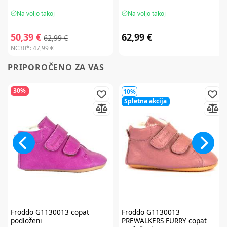
Na voljo takoj
Na voljo takoj
50,39 €
62,99 €
62,99 €
NC30*:
47,99 €
PRIPOROČENO ZA VAS
30%
10%
Spletna akcija
Froddo
G1130013 copat
Froddo
G1130013
podloženi
PREWALKERS FURRY copat