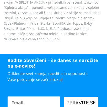
akcije. /// SPLETNA AKCIJA - pri izdelkih označenih z ikonico
"Spletna akcija" - ponudba veljajo samo za nakupe v spletni
trgovini, za vse kupce ali člane kluba. /// Akcije se med seboj
izključujejo. Akcije ne veljajo za izdelke blagovnih znamk
Cybex Platinum, Frida, Stokke, Scoot&Ride, Topps, Baby
Brezza, Britax Römer LUX, NUNA, Playbase, vse knjige,
albume, sličice, vsa začetna mleka in darilne kartice.
NC30=Najnižja cena zadnjih 30 dni
Bodite obveščeni – še danes se naročite
na e-novice!
Odklenite svet znanja, navdiha in ugodnosti.
Vaše potovanje se začne tukaj!
PRIJAVITE SE