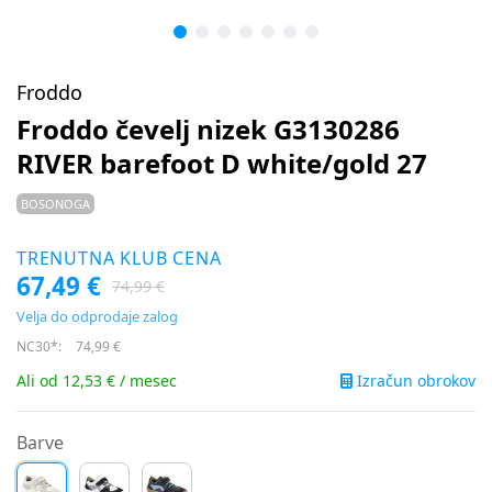
Froddo
Froddo čevelj nizek G3130286
RIVER barefoot D white/gold 27
BOSONOGA
TRENUTNA KLUB CENA
67,49 €
74,99 €
Velja do odprodaje zalog
NC30*:
74,99 €
Izračun obrokov
Ali od 12,53 € / mesec
Barve