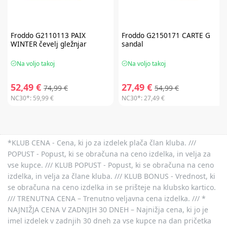
Froddo
G2110113 PAIX
Froddo
G2150171 CARTE G
WINTER čevelj gležnjar
sandal
Na voljo takoj
Na voljo takoj
52,49 €
27,49 €
74,99 €
54,99 €
NC30*:
59,99 €
NC30*:
27,49 €
*KLUB CENA - Cena, ki jo za izdelek plača član kluba. ///
POPUST - Popust, ki se obračuna na ceno izdelka, in velja za
vse kupce. /// KLUB POPUST - Popust, ki se obračuna na ceno
izdelka, in velja za člane kluba. /// KLUB BONUS - Vrednost, ki
se obračuna na ceno izdelka in se prišteje na klubsko kartico.
/// TRENUTNA CENA – Trenutno veljavna cena izdelka. /// *
NAJNIŽJA CENA V ZADNJIH 30 DNEH – Najnižja cena, ki jo je
imel izdelek v zadnjih 30 dneh za vse kupce na dan pričetka