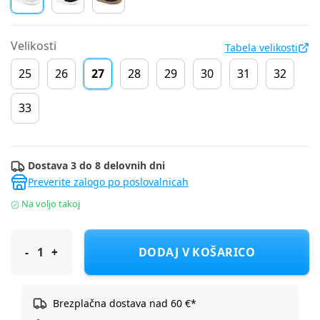
Velikosti
Tabela velikosti
25
26
27
28
29
30
31
32
33
Dostava 3 do 8 delovnih dni
Preverite zalogo po poslovalnicah
Na voljo takoj
Froddo čevelj nizek G3130286 RIVER barefoot D white/gold 27
DODAJ V KOŠARICO
Brezplačna dostava nad 60 €*