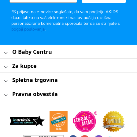
*S prijavo na e-novice soglašate, da vam podjetje AKIDS
d.o.o. lahko na vaš elektronski naslov pošilja različna
personalizirana komercialna sporočila ter da se strinjate s
pogoji poslovanja
.
O Baby Centru
Za kupce
Spletna trgovina
Pravna obvestila