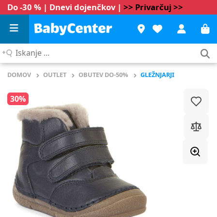
Do -30 % | Dnevi dojenčkov |
>> Privarčuj >>
Iskanje
...
DOMOV
OUTLET
OBUTEV DO-50%
GLEŽNJARJI
30%