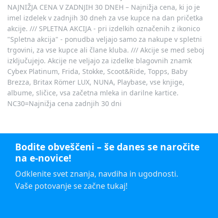
NAJNIŽJA CENA V ZADNJIH 30 DNEH – Najnižja cena, ki jo je
imel izdelek v zadnjih 30 dneh za vse kupce na dan pričetka
akcije. /// SPLETNA AKCIJA - pri izdelkih označenih z ikonico
"Spletna akcija" - ponudba veljajo samo za nakupe v spletni
trgovini, za vse kupce ali člane kluba. /// Akcije se med seboj
izključujejo. Akcije ne veljajo za izdelke blagovnih znamk
Cybex Platinum, Frida, Stokke, Scoot&Ride, Topps, Baby
Brezza, Britax Römer LUX, NUNA, Playbase, vse knjige,
albume, sličice, vsa začetna mleka in darilne kartice.
NC30=Najnižja cena zadnjih 30 dni
Bodite obveščeni – še danes se naročite
na e-novice!
Odklenite svet znanja, navdiha in ugodnosti.
Vaše potovanje se začne tukaj!