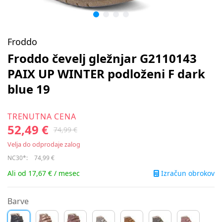
Froddo
Froddo čevelj gležnjar G2110143
PAIX UP WINTER podloženi F dark
blue 19
TRENUTNA CENA
52,49 €
74,99 €
Velja do odprodaje zalog
NC30*:
74,99 €
Izračun obrokov
Ali od 17,67 € / mesec
Barve