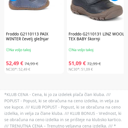
Froddo
G2110113 PAIX
Froddo
G2110131 LINZ WOOL
WINTER čevelj gležnjar
TEX BABY škornji
Na voljo takoj
Na voljo takoj
52,49 €
51,09 €
74,99 €
72,99 €
NC30*:
52,49 €
NC30*:
51,09 €
*KLUB CENA - Cena, ki jo za izdelek plača član kluba. ///
POPUST - Popust, ki se obračuna na ceno izdelka, in velja za
vse kupce. /// KLUB POPUST - Popust, ki se obračuna na ceno
izdelka, in velja za člane kluba. /// KLUB BONUS - Vrednost, ki
se obračuna na ceno izdelka in se prišteje na klubsko kartico.
/// TRENUTNA CENA – Trenutno veljavna cena izdelka. /// *