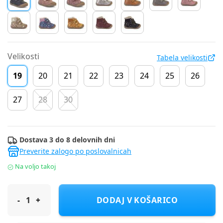
Velikosti
Tabela velikosti
19
20
21
22
23
24
25
26
27
28
30
Dostava 3 do 8 delovnih dni
Preverite zalogo po poslovalnicah
Na voljo takoj
Froddo čevelj gležnjar G2110143 PAIX UP WINTER podloženi F d
DODAJ V KOŠARICO