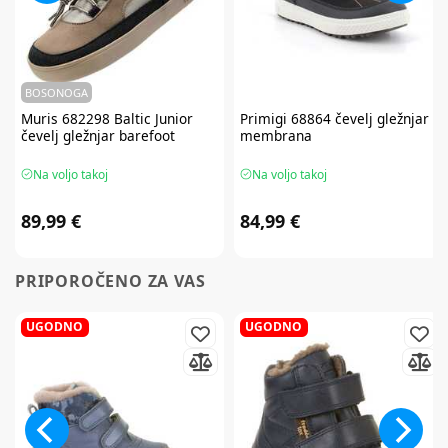
BOSONOGA
Muris
682298 Baltic Junior
Primigi
68864 čevelj gležnjar -
čevelj gležnjar barefoot
membrana
Na voljo takoj
Na voljo takoj
89,99 €
84,99 €
PRIPOROČENO ZA VAS
UGODNO
UGODNO