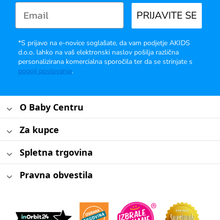
PRIJAVITE SE
*S prijavo na e-novice soglašate, da vam podjetje AKIDS
d.o.o. lahko na vaš elektronski naslov pošilja različna
personalizirana komercialna sporočila ter da se strinjate s
pogoji poslovanja
.
O Baby Centru
Za kupce
Spletna trgovina
Pravna obvestila