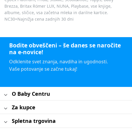
Brezza, Britax Römer LUX, NUNA, Playbase, vse knjige,
albume, sličice, vsa začetna mleka in darilne kartice.
NC30=Najnižja cena zadnjih 30 dni
Bodite obveščeni – še danes se naročite
na e-novice!
Odklenite svet znanja, navdiha in ugodnosti.
Vaše potovanje se začne tukaj!
O Baby Centru
Za kupce
Spletna trgovina