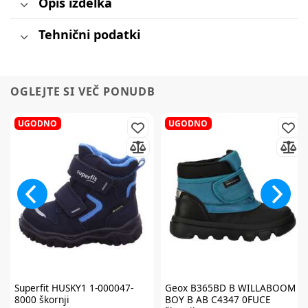
Opis izdelka
Tehnični podatki
OGLEJTE SI VEČ PONUDB
UGODNO
UGODNO
Superfit
HUSKY1 1-000047-
Geox
B365BD B WILLABOOM
8000 škornji
BOY B AB C4347 0FUCE