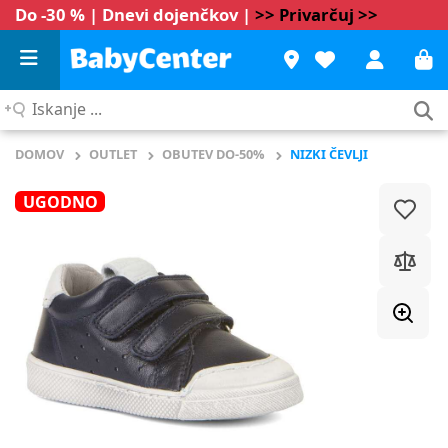
Do -30 % | Dnevi dojenčkov |
>> Privarčuj >>
Iskanje
...
DOMOV
OUTLET
OBUTEV DO-50%
NIZKI ČEVLJI
UGODNO