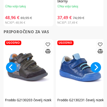
škornji
Na voljo takoj
Na voljo takoj
48,96 €
37,49 €
69,95 €
74,99 €
NC30*:
48,96 €
NC30*:
37,49 €
PRIPOROČENO ZA VAS
UGODNO
UGODNO
Froddo
G2130203 čevelj nizek
Froddo
G2130231 čevelj nizek