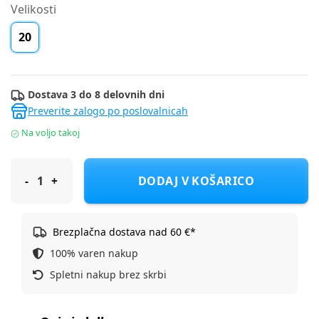
Velikosti
20
Dostava 3 do 8 delovnih dni
Preverite zalogo po poslovalnicah
Na voljo takoj
Froddo čevelj nizek G2130290 ROSARIO VELCRO F blue 20
DODAJ V KOŠARICO
Brezplačna dostava nad 60 €*
100% varen nakup
Spletni nakup brez skrbi