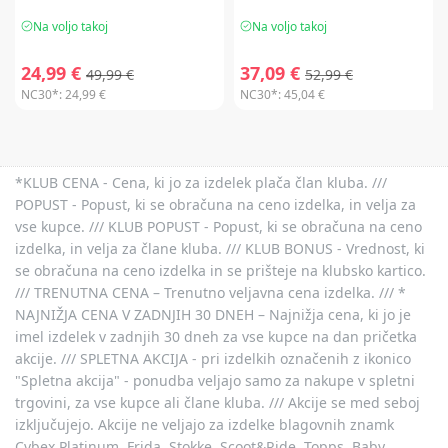
Na voljo takoj
Na voljo takoj
24,99 €
37,09 €
49,99 €
52,99 €
NC30*:
24,99 €
NC30*:
45,04 €
*KLUB CENA - Cena, ki jo za izdelek plača član kluba. ///
POPUST - Popust, ki se obračuna na ceno izdelka, in velja za
vse kupce. /// KLUB POPUST - Popust, ki se obračuna na ceno
izdelka, in velja za člane kluba. /// KLUB BONUS - Vrednost, ki
se obračuna na ceno izdelka in se prišteje na klubsko kartico.
/// TRENUTNA CENA – Trenutno veljavna cena izdelka. /// *
NAJNIŽJA CENA V ZADNJIH 30 DNEH – Najnižja cena, ki jo je
imel izdelek v zadnjih 30 dneh za vse kupce na dan pričetka
akcije. /// SPLETNA AKCIJA - pri izdelkih označenih z ikonico
"Spletna akcija" - ponudba veljajo samo za nakupe v spletni
trgovini, za vse kupce ali člane kluba. /// Akcije se med seboj
izključujejo. Akcije ne veljajo za izdelke blagovnih znamk
Cybex Platinum, Frida, Stokke, Scoot&Ride, Topps, Baby