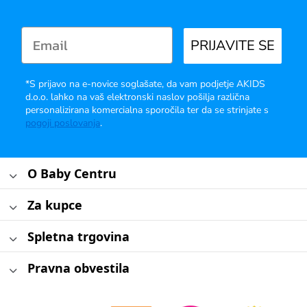
PRIJAVITE SE
*S prijavo na e-novice soglašate, da vam podjetje AKIDS
d.o.o. lahko na vaš elektronski naslov pošilja različna
personalizirana komercialna sporočila ter da se strinjate s
pogoji poslovanja
.
O Baby Centru
Za kupce
Spletna trgovina
Pravna obvestila