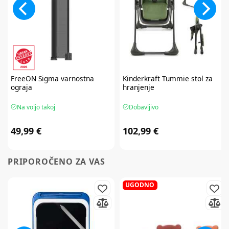
FreeON
Sigma varnostna
Kinderkraft
Tummie stol za
ograja
hranjenje
Na voljo takoj
Dobavljivo
49,99 €
102,99 €
PRIPOROČENO ZA VAS
UGODNO