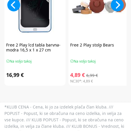
Free 2 Play
lcd tabla barvna-
Free 2 Play
stolp Bears
modra 16,5 x 1 x 27 cm
Na voljo takoj
Na voljo takoj
16,99 €
4,89 €
6,99 €
NC30*:
4,89 €
*KLUB CENA - Cena, ki jo za izdelek plača član kluba. ///
POPUST - Popust, ki se obračuna na ceno izdelka, in velja za
vse kupce. /// KLUB POPUST - Popust, ki se obračuna na ceno
izdelka, in velja za člane kluba. /// KLUB BONUS - Vrednost, ki