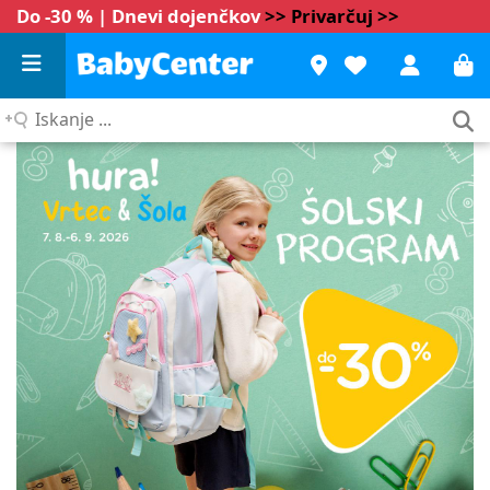
Do -30 % | Dnevi dojenčkov
>> Privarčuj >>
Iskanje
...