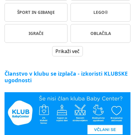
ŠPORT IN GIBANJE
LEGO®
IGRAČE
OBLAČILA
Prikaži več
Članstvo v klubu se izplača - izkoristi KLUBSKE
ugodnosti