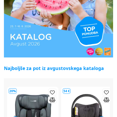
Najboljše za pot iz avgustovskega kataloga
54 €
64 €