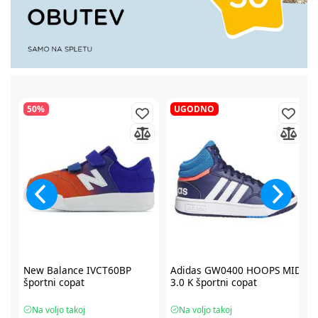
50%
UGODNO
2
New Balance IVCT60BP
Adidas GW0400 HOOPS MID
športni copat
3.0 K športni copat
Na voljo takoj
Na voljo takoj