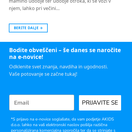
mamino udobje ter udobje otroka, ki se vozi v
njem, lahko pri večini…
BERITE DALJE
→
Bodite obveščeni – še danes se naročite
na e-novice!
Odklenite svet znanja, navdiha in ugodnosti.
Vaše potovanje se začne tukaj!
PRIJAVITE SE
*S prijavo na e-novice soglašate, da vam podjetje AKIDS
d.o.o. lahko na vaš elektronski naslov pošilja različna
personalizirana komercialna sporočila ter da se strinjate s