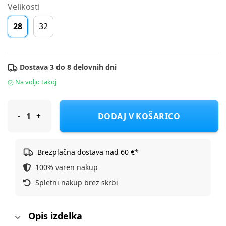
Velikosti
28
32
Dostava 3 do 8 delovnih dni
Na voljo takoj
Coqui škornji za sneg MIKA 5053 BG D črna 28
DODAJ V KOŠARICO
Brezplačna dostava nad 60 €*
100% varen nakup
Spletni nakup brez skrbi
Opis izdelka