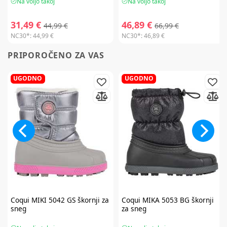
Na voljo takoj
Na voljo takoj
31,49 €
46,89 €
44,99 €
66,99 €
NC30*:
44,99 €
NC30*:
46,89 €
PRIPOROČENO ZA VAS
UGODNO
UGODNO
Coqui
MIKI 5042 GS škornji za
Coqui
MIKA 5053 BG škornji
sneg
za sneg