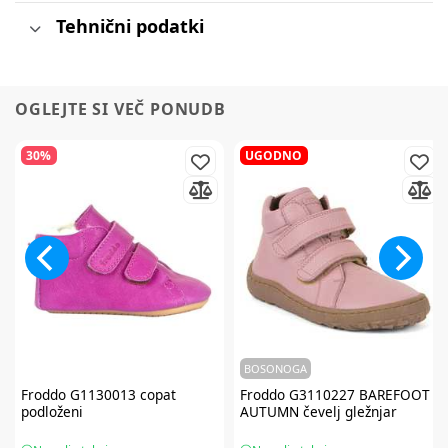
Tehnični podatki
OGLEJTE SI VEČ PONUDB
30%
UGODNO
BOSONOGA
Froddo
G1130013 copat
Froddo
G3110227 BAREFOOT
podloženi
AUTUMN čevelj gležnjar