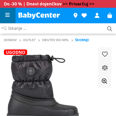
Do -30 % | Dnevi dojenčkov
>> Privarčuj >>
Iskanje
...
DOMOV
OUTLET
OBUTEV DO-50%
ŠKORNJI
UGODNO