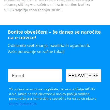
albume, sličice, vsa začetna mleka in darilne kartice.
NC30=Najnižja cena zadnjih 30 dni
Bodite obveščeni – še danes se naročite
na e-novice!
Odklenite svet znanja, navdiha in ugodnosti.
Vaše potovanje se začne tukaj!
PRIJAVITE SE
*S prijavo na e-novice soglašate, da vam podjetje AKIDS
d.o.o. lahko na vaš elektronski naslov pošilja različna
personalizirana komercialna sporočila ter da se strinjate s
pogoji poslovanja
.