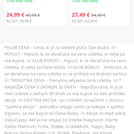
Na voljo takoj
Na voljo takoj
24,99 €
27,49 €
49,99 €
54,99 €
NC30*:
39,99 €
NC30*:
43,99 €
*KLUB CENA - Cena, ki jo za izdelek plača član kluba. ///
POPUST - Popust, ki se obračuna na ceno izdelka, in velja za
vse kupce. /// KLUB POPUST - Popust, ki se obračuna na ceno
izdelka, in velja za člane kluba. /// KLUB BONUS - Vrednost, ki
se obračuna na ceno izdelka in se prišteje na klubsko kartico.
/// TRENUTNA CENA – Trenutno veljavna cena izdelka. /// *
NAJNIŽJA CENA V ZADNJIH 30 DNEH – Najnižja cena, ki jo je
imel izdelek v zadnjih 30 dneh za vse kupce na dan pričetka
akcije. /// SPLETNA AKCIJA - pri izdelkih označenih z ikonico
"Spletna akcija" - ponudba veljajo samo za nakupe v spletni
trgovini, za vse kupce ali člane kluba. /// Akcije se med seboj
izključujejo. Akcije ne veljajo za izdelke blagovnih znamk
Cybex Platinum, Frida, Stokke, Scoot&Ride, Topps, Baby
Brezza, Britax Römer LUX, NUNA, Playbase, vse knjige,