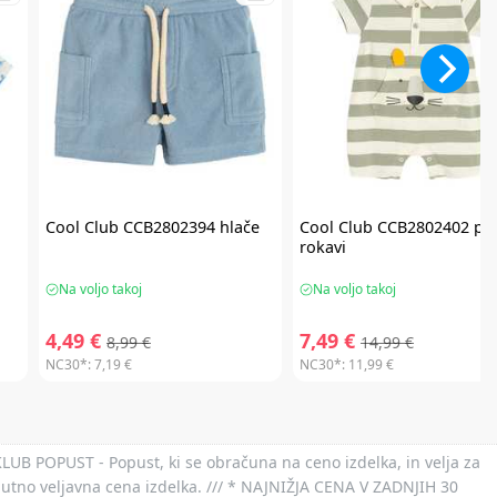
Cool Club
CCB2802394 hlače
Cool Club
CCB2802402 paj
rokavi
Na voljo takoj
Na voljo takoj
4,49 €
7,49 €
8,99 €
14,99 €
NC30*:
7,19 €
NC30*:
11,99 €
 KLUB POPUST - Popust, ki se obračuna na ceno izdelka, in velja za
nutno veljavna cena izdelka. /// * NAJNIŽJA CENA V ZADNJIH 30