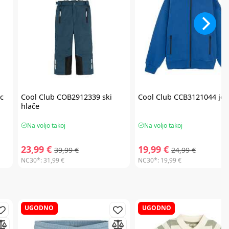
c
Cool Club
COB2912339 ski
Cool Club
CCB3121044 jo
hlače
Na voljo takoj
Na voljo takoj
23,99 €
19,99 €
39,99 €
24,99 €
NC30*:
31,99 €
NC30*:
19,99 €
UGODNO
UGODNO