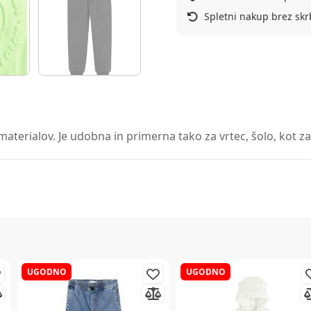
Spletni nakup brez skr
materialov. Je udobna in primerna tako za vrtec, šolo, kot za
UGODNO
UGODNO