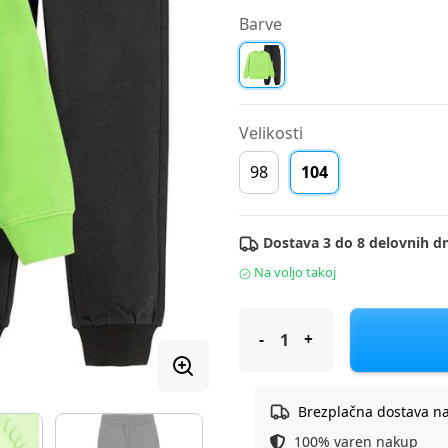
Barve
Velikosti
98
104
Dostava 3 do 8 delovnih dn
Na voljo takoj
Cool Club trenirka DR DH CCB
Brezplačna dostava n
100% varen nakup