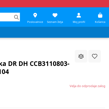
Poslovalnice
Seznam želja
Moj profil
Košarica
rka DR DH CCB3110803-
104
Velja do odprodaje zalog