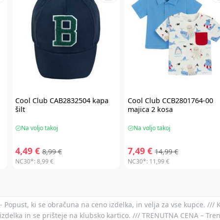
Cool Club
CAB2832504 kapa
Cool Club
CCB2801764-00
šilt
majica 2 kosa
Na voljo takoj
Na voljo takoj
4,49 €
7,49 €
8,99 €
14,99 €
NC30*:
8,99 €
NC30*:
11,99 €
- Popust, ki se obračuna na ceno izdelka, in velja za vse kupce. ///
izdelka in se prišteje na klubsko kartico. /// TRENUTNA CENA – Tre