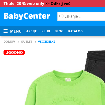
Thule -20 % web only
>> Odkrij več
Iskanje
...
MENU
AKCIJE
KLUB
BLOG
KATALOG
DOMOV
OUTLET
VSI IZDELKI
UGODNO