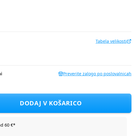
Tabela velikosti
i
Preverite zalogo po poslovalnicah
3110803-00 F Večbarvno 104
DODAJ V KOŠARICO
ad 60 €*