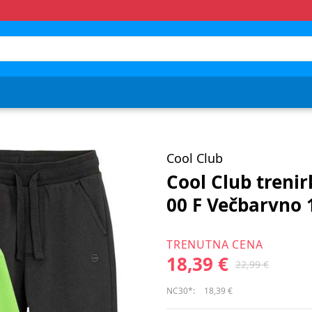
Cool Club
Cool Club treni
00 F Večbarvno 
TRENUTNA CENA
18,39 €
22,99 €
NC30*:
18,39 €