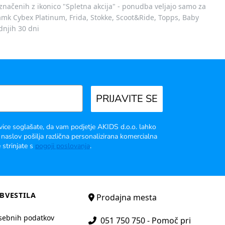
označenih z ikonico "Spletna akcija" - ponudba veljajo samo za
 znamk Cybex Platinum, Frida, Stokke, Scoot&Ride, Topps, Baby
dnjih 30 dni
PRIJAVITE SE
vice soglašate, da vam podjetje AKIDS d.o.o. lahko
 naslov pošilja različna personalizirana komercialna
 strinjate s
pogoji poslovanja
.
BVESTILA
Prodajna mesta
sebnih podatkov
051 750 750 - Pomoč pri