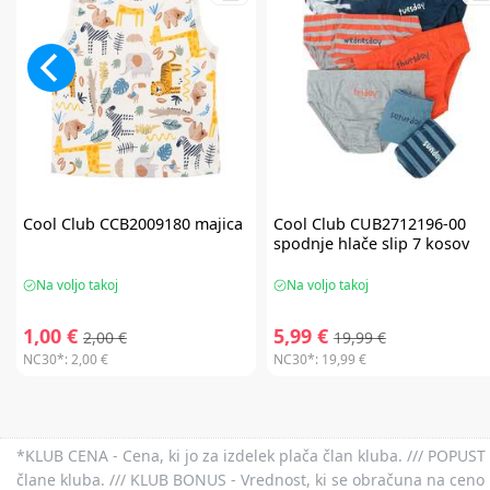
Cool Club
CCB2009180 majica
Cool Club
CUB2712196-00
spodnje hlače slip 7 kosov
Na voljo takoj
Na voljo takoj
1,00 €
5,99 €
2,00 €
19,99 €
NC30*:
2,00 €
NC30*:
19,99 €
*KLUB CENA - Cena, ki jo za izdelek plača član kluba. /// POPUST 
člane kluba. /// KLUB BONUS - Vrednost, ki se obračuna na ceno 