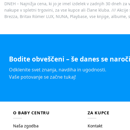
DNEH – Najnižja cena, ki jo je imel izdelek v zadnjih 30 dneh za 
nakupe v spletni trgovini, za vse kupce ali člane kluba. /// Akci
Brezza, Britax Römer LUX, NUNA, Playbase, vse knjige, albume, sl
Bodite obveščeni – še danes se naroči
Odklenite svet znanja, navdiha in ugodnosti.
Vaše potovanje se začne tukaj!
O BABY CENTRU
ZA KUPCE
Naša zgodba
Kontakt