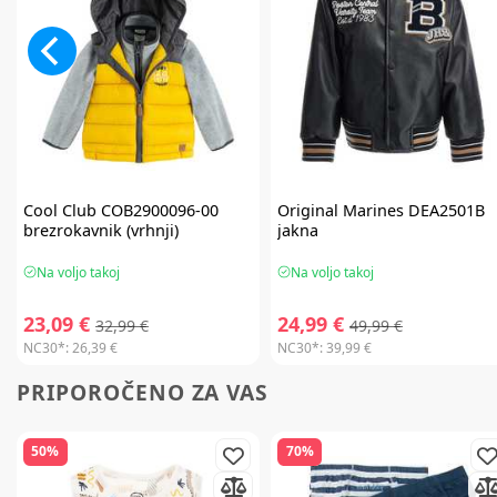
Cool Club
COB2900096-00
Original Marines
DEA2501B
brezrokavnik (vrhnji)
jakna
Na voljo takoj
Na voljo takoj
23,09 €
24,99 €
32,99 €
49,99 €
NC30*:
26,39 €
NC30*:
39,99 €
PRIPOROČENO ZA VAS
50%
70%