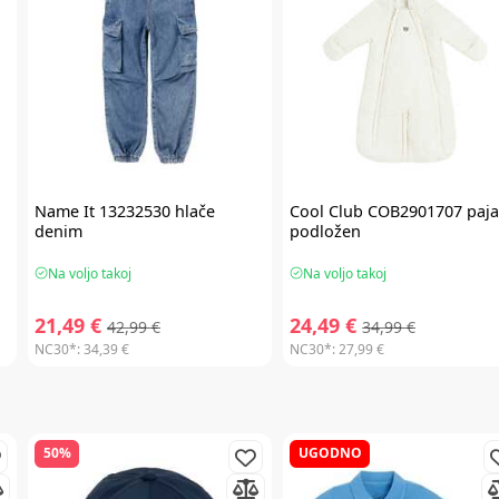
Name It
13232530 hlače
Cool Club
COB2901707 paja
denim
podložen
Na voljo takoj
Na voljo takoj
21,49 €
24,49 €
42,99 €
34,99 €
NC30*:
34,39 €
NC30*:
27,99 €
50%
UGODNO