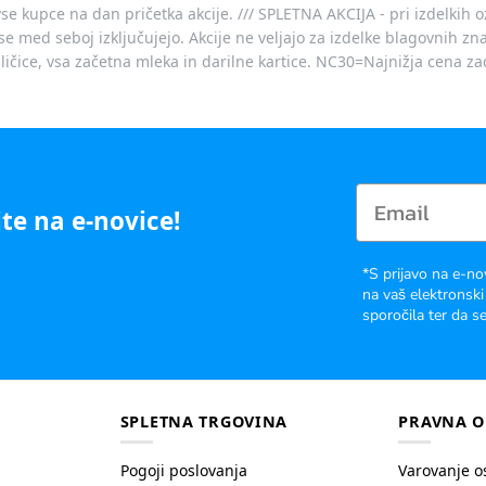
vse kupce na dan pričetka akcije. /// SPLETNA AKCIJA - pri izdelkih 
je se med seboj izključujejo. Akcije ne veljajo za izdelke blagovnih
ičice, vsa začetna mleka in darilne kartice. NC30=Najnižja cena za
te na e-novice!
*S prijavo na e-no
na vaš elektronski
sporočila ter da se
SPLETNA TRGOVINA
PRAVNA O
Pogoji poslovanja
Varovanje o