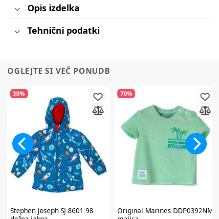
Opis izdelka
Tehnični podatki
OGLEJTE SI VEČ PONUDB
30%
70%
Stephen Joseph
SJ-8601-98
Original Marines
DDP0392NM
dežna jakna
majica