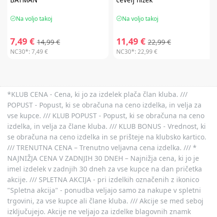
Na voljo takoj
Na voljo takoj
7,49 €
11,49 €
14,99 €
22,99 €
NC30*:
7,49 €
NC30*:
22,99 €
*KLUB CENA - Cena, ki jo za izdelek plača član kluba. ///
POPUST - Popust, ki se obračuna na ceno izdelka, in velja za
vse kupce. /// KLUB POPUST - Popust, ki se obračuna na ceno
izdelka, in velja za člane kluba. /// KLUB BONUS - Vrednost, ki
se obračuna na ceno izdelka in se prišteje na klubsko kartico.
/// TRENUTNA CENA – Trenutno veljavna cena izdelka. /// *
NAJNIŽJA CENA V ZADNJIH 30 DNEH – Najnižja cena, ki jo je
imel izdelek v zadnjih 30 dneh za vse kupce na dan pričetka
akcije. /// SPLETNA AKCIJA - pri izdelkih označenih z ikonico
"Spletna akcija" - ponudba veljajo samo za nakupe v spletni
trgovini, za vse kupce ali člane kluba. /// Akcije se med seboj
izključujejo. Akcije ne veljajo za izdelke blagovnih znamk