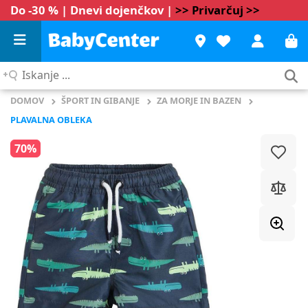
Do -30 % | Dnevi dojenčkov |
>> Privarčuj >>
Iskanje
...
DOMOV
ŠPORT IN GIBANJE
ZA MORJE IN BAZEN
PLAVALNA OBLEKA
70%