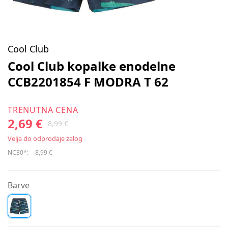
Cool Club
Cool Club kopalke enodelne
CCB2201854 F MODRA T 62
TRENUTNA CENA
2,69 €
8,99 €
Velja do odprodaje zalog
NC30*:
8,99 €
Barve