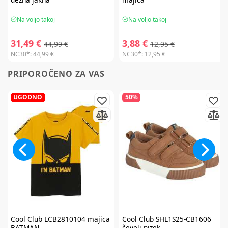
Na voljo takoj
Na voljo takoj
31,49 €
3,88 €
44,99 €
12,95 €
NC30*:
44,99 €
NC30*:
12,95 €
PRIPOROČENO ZA VAS
UGODNO
50%
Cool Club
LCB2810104 majica
Cool Club
SHL1S25-CB1606
BATMAN
čevelj nizek