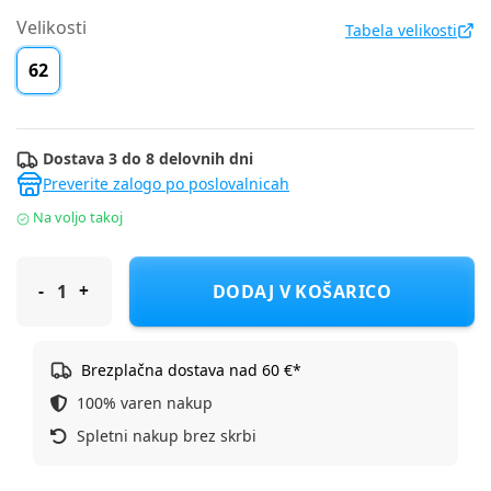
Velikosti
Tabela velikosti
62
Dostava 3 do 8 delovnih dni
Preverite zalogo po poslovalnicah
Na voljo takoj
Cool Club kopalke enodelne CCB2201854 F MODRA T 62
DODAJ V KOŠARICO
Brezplačna dostava nad 60 €*
100% varen nakup
Spletni nakup brez skrbi