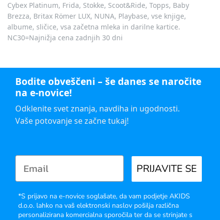
Cybex Platinum, Frida, Stokke, Scoot&Ride, Topps, Baby
Brezza, Britax Römer LUX, NUNA, Playbase, vse knjige,
albume, sličice, vsa začetna mleka in darilne kartice.
NC30=Najnižja cena zadnjih 30 dni
Bodite obveščeni – še danes se naročite
na e-novice!
Odklenite svet znanja, navdiha in ugodnosti.
Vaše potovanje se začne tukaj!
PRIJAVITE SE
*S prijavo na e-novice soglašate, da vam podjetje AKIDS
d.o.o. lahko na vaš elektronski naslov pošilja različna
personalizirana komercialna sporočila ter da se strinjate s