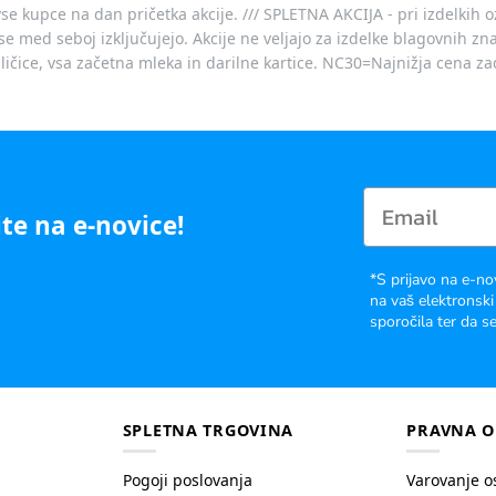
vse kupce na dan pričetka akcije. /// SPLETNA AKCIJA - pri izdelkih 
je se med seboj izključujejo. Akcije ne veljajo za izdelke blagovnih
ičice, vsa začetna mleka in darilne kartice. NC30=Najnižja cena za
te na e-novice!
*S prijavo na e-no
na vaš elektronski
sporočila ter da se
SPLETNA TRGOVINA
PRAVNA O
Pogoji poslovanja
Varovanje o