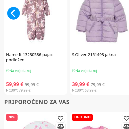
Name It
13230586 pajac
S.Oliver
2151493 jakna
podložen
Na voljo takoj
Na voljo takoj
59,99 €
39,99 €
99,99 €
79,99 €
NC30*:
79,99 €
NC30*:
63,99 €
PRIPOROČENO ZA VAS
70%
UGODNO