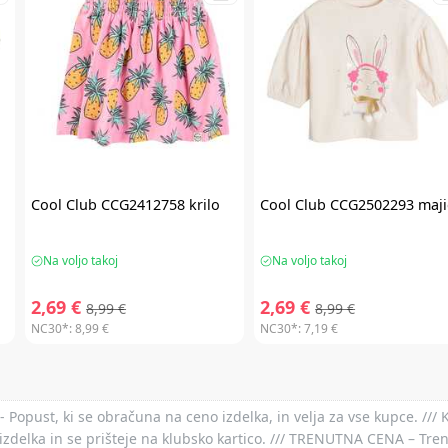
Cool Club
CCG2412758 krilo
Cool Club
CCG2502293 maji
Na voljo takoj
Na voljo takoj
2,69 €
2,69 €
8,99 €
8,99 €
NC30*:
8,99 €
NC30*:
7,19 €
- Popust, ki se obračuna na ceno izdelka, in velja za vse kupce. ///
izdelka in se prišteje na klubsko kartico. /// TRENUTNA CENA – Tre