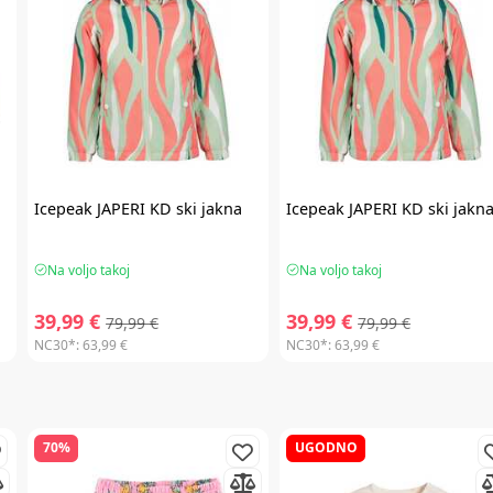
Icepeak
JAPERI KD ski jakna
Icepeak
JAPERI KD ski jakn
Na voljo takoj
Na voljo takoj
39,99 €
39,99 €
79,99 €
79,99 €
NC30*:
63,99 €
NC30*:
63,99 €
70%
UGODNO