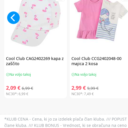
Cool Club
CAG2402269 kapa z
Cool Club
CCG2402048-00
zaščito
majica 2 kosa
Na voljo takoj
Na voljo takoj
2,09 €
2,99 €
6,99 €
9,99 €
NC30*:
6,99 €
NC30*:
7,49 €
*KLUB CENA - Cena, ki jo za izdelek plača član kluba. /// POPUST 
člane kluba. /// KLUB BONUS - Vrednost, ki se obračuna na ceno 