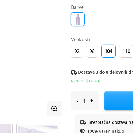
Barve
Velikosti
92
98
104
110
Dostava 3 do 8 delovnih dn
Na voljo takoj
Cool Club ski hlače DH COG311
Brezplačna dostava n
100% varen nakup