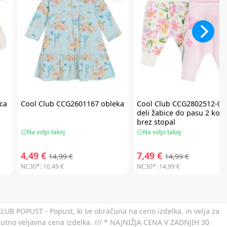
ca
Cool Club
CCG2601167 obleka
Cool Club
CCG2802512-00 
deli žabice do pasu 2 kos
brez stopal
Na voljo takoj
Na voljo takoj
4,49 €
7,49 €
14,99 €
14,99 €
NC30*:
10,49 €
NC30*:
14,99 €
 KLUB POPUST - Popust, ki se obračuna na ceno izdelka, in velja za
nutno veljavna cena izdelka. /// * NAJNIŽJA CENA V ZADNJIH 30