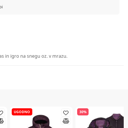
bi
as in igro na snegu oz. v mrazu.
UGODNO
30%