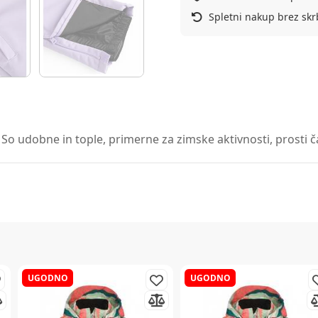
Spletni nakup brez skr
 So udobne in tople, primerne za zimske aktivnosti, prosti č
UGODNO
UGODNO