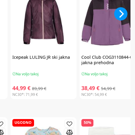
a
Icepeak
LULING JR ski jakna
Cool Club
COG3110844-00
jakna prehodna
Na voljo takoj
Na voljo takoj
44,99 €
38,49 €
89,99 €
54,99 €
NC30*:
71,99 €
NC30*:
54,99 €
UGODNO
50%