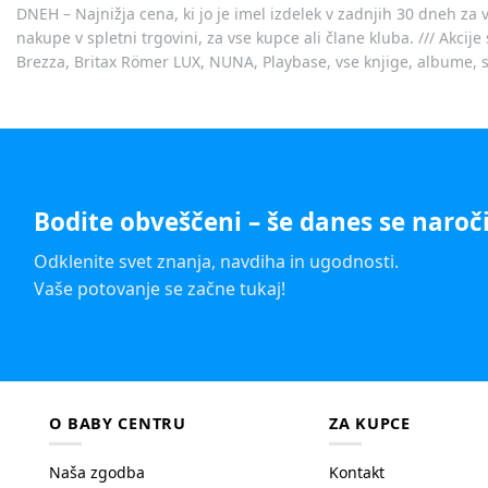
DNEH – Najnižja cena, ki jo je imel izdelek v zadnjih 30 dneh za 
nakupe v spletni trgovini, za vse kupce ali člane kluba. /// Akci
Brezza, Britax Römer LUX, NUNA, Playbase, vse knjige, albume, sl
Bodite obveščeni – še danes se naroči
Odklenite svet znanja, navdiha in ugodnosti.
Vaše potovanje se začne tukaj!
O BABY CENTRU
ZA KUPCE
Naša zgodba
Kontakt