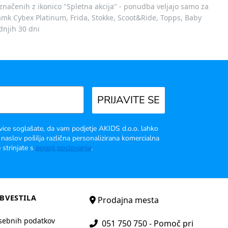
označenih z ikonico "Spletna akcija" - ponudba veljajo samo za
 znamk Cybex Platinum, Frida, Stokke, Scoot&Ride, Topps, Baby
dnjih 30 dni
PRIJAVITE SE
vice soglašate, da vam podjetje AKIDS d.o.o. lahko
 naslov pošilja različna personalizirana komercialna
 strinjate s
pogoji poslovanja
.
BVESTILA
Prodajna mesta
sebnih podatkov
051 750 750 - Pomoč pri