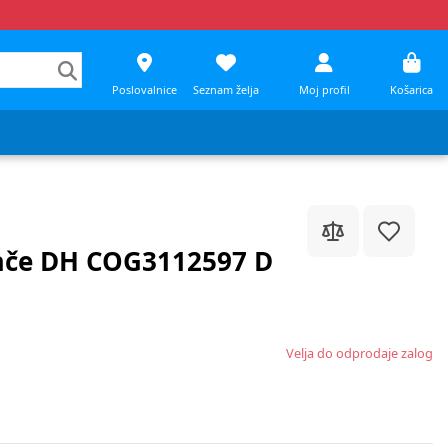
Poslovalnice
Seznam želja
Moj profil
Košarica
lače DH COG3112597 D
Velja do odprodaje zalog