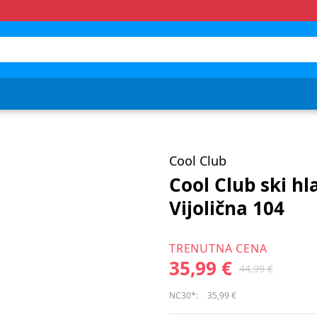
Cool Club
Cool Club ski h
Vijolična 104
TRENUTNA CENA
35,99 €
44,99 €
NC30*:
35,99 €