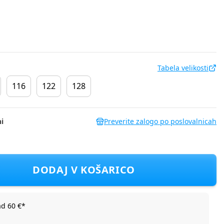
Tabela velikosti
116
122
128
i
Preverite zalogo po poslovalnicah
2597 D Vijolična 104
DODAJ V KOŠARICO
ad 60 €*