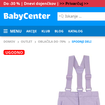
Do -30 % | Dnevi dojenčkov |
>> Privarčuj >>
Iskanje
...
MENU
AKCIJE
KLUB
BLOG
KATALOG
DOMOV
OUTLET
OBLAČILA DO -70%
SPODNJI DELI
UGODNO