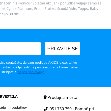
označenih z ikonico "Spletna akcija" - ponudba veljajo samo za
 znamk Cybex Platinum, Frida, Stokke, Scoot&Ride, Topps, Baby
dnjih 30 dni
PRIJAVITE SE
vice soglašate, da vam podjetje AKIDS d.o.o. lahko
 naslov pošilja različna personalizirana komercialna
 strinjate s
pogoji poslovanja
.
BVESTILA
Prodajna mesta
sebnih podatkov
051 750 750 - Pomoč pri