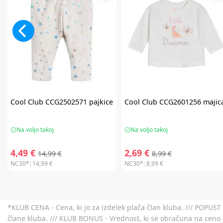
Cool Club
CCG2502571 pajkice
Cool Club
CCG2601256 majic
Na voljo takoj
Na voljo takoj
4,49 €
2,69 €
14,99 €
8,99 €
NC30*:
14,99 €
NC30*:
8,99 €
*KLUB CENA - Cena, ki jo za izdelek plača član kluba. /// POPUST 
člane kluba. /// KLUB BONUS - Vrednost, ki se obračuna na ceno 