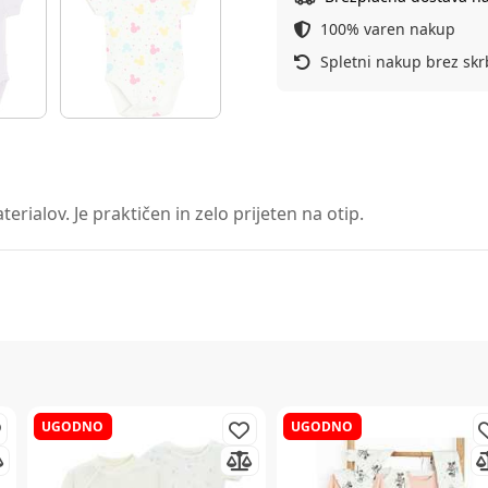
100% varen nakup
Spletni nakup brez skr
rialov. Je praktičen in zelo prijeten na otip.
UGODNO
UGODNO