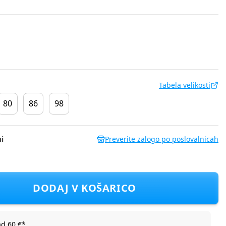
Tabela velikosti
80
86
98
i
Preverite zalogo po poslovalnicah
 KR LCG2802514-00 MINNIE MOUSE D večbarvno 56
DODAJ V KOŠARICO
ad 60 €*