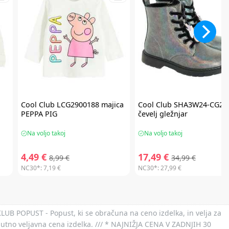
Cool Club
LCG2900188 majica
Cool Club
SHA3W24-CG24
PEPPA PIG
čevelj gležnjar
Na voljo takoj
Na voljo takoj
4,49 €
17,49 €
8,99 €
34,99 €
NC30*:
7,19 €
NC30*:
27,99 €
 KLUB POPUST - Popust, ki se obračuna na ceno izdelka, in velja za
nutno veljavna cena izdelka. /// * NAJNIŽJA CENA V ZADNJIH 30