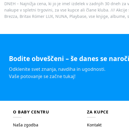
DNEH – Najnižja cena, ki jo je imel izdelek v zadnjih 30 dneh za 
nakupe v spletni trgovini, za vse kupce ali člane kluba. /// Akci
Brezza, Britax Römer LUX, NUNA, Playbase, vse knjige, albume, sl
Bodite obveščeni – še danes se naroči
Odklenite svet znanja, navdiha in ugodnosti.
Vaše potovanje se začne tukaj!
O BABY CENTRU
ZA KUPCE
Naša zgodba
Kontakt