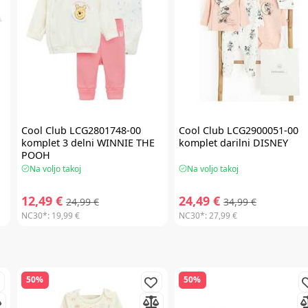
Cool Club
LCG2801748-00
Cool Club
LCG2900051-00
komplet 3 delni WINNIE THE
komplet darilni DISNEY
POOH
Na voljo takoj
Na voljo takoj
12,49 €
24,49 €
24,99 €
34,99 €
NC30*:
19,99 €
NC30*:
27,99 €
50%
50%