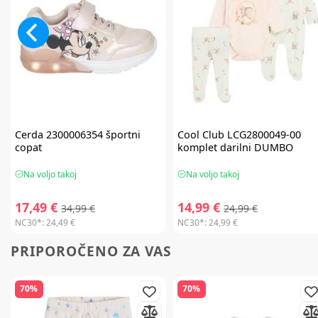
Cerda
2300006354 športni
Cool Club
LCG2800049-00
copat
komplet darilni DUMBO
Na voljo takoj
Na voljo takoj
17,49 €
14,99 €
34,99 €
24,99 €
NC30*:
24,49 €
NC30*:
24,99 €
PRIPOROČENO ZA VAS
70%
70%