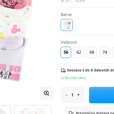
NC30*:
18,39 €
Barve
Velikosti
56
62
68
74
Dostava 3 do 8 delovnih dn
Na voljo takoj
Cool Club perilo bodi 4 kosi
Brezplačna dostava n