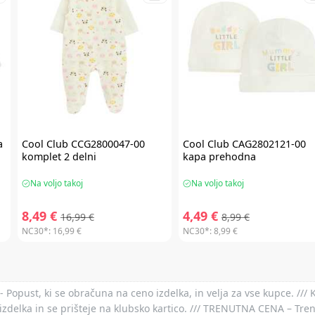
a
Cool Club
CCG2800047-00
Cool Club
CAG2802121-00
komplet 2 delni
kapa prehodna
Na voljo takoj
Na voljo takoj
8,49 €
4,49 €
16,99 €
8,99 €
NC30*:
16,99 €
NC30*:
8,99 €
- Popust, ki se obračuna na ceno izdelka, in velja za vse kupce. ///
izdelka in se prišteje na klubsko kartico. /// TRENUTNA CENA – Tre