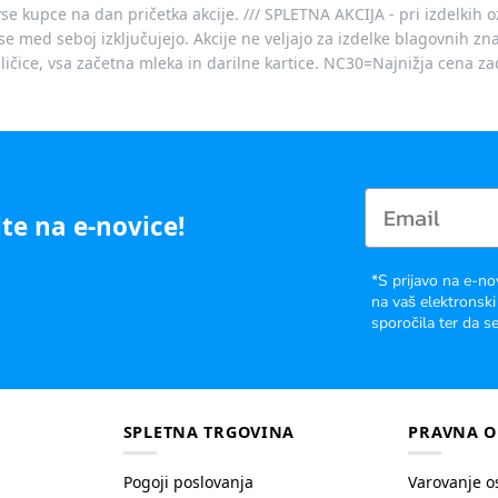
vse kupce na dan pričetka akcije. /// SPLETNA AKCIJA - pri izdelkih 
je se med seboj izključujejo. Akcije ne veljajo za izdelke blagovnih
ičice, vsa začetna mleka in darilne kartice. NC30=Najnižja cena za
te na e-novice!
*S prijavo na e-no
na vaš elektronski
sporočila ter da se
SPLETNA TRGOVINA
PRAVNA O
Pogoji poslovanja
Varovanje o