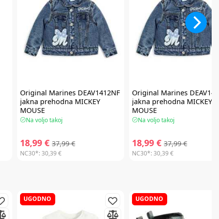
Original Marines
DEAV1412NF
Original Marines
DEAV141
jakna prehodna MICKEY
jakna prehodna MICKEY
MOUSE
MOUSE
Na voljo takoj
Na voljo takoj
18,99 €
18,99 €
37,99 €
37,99 €
NC30*:
30,39 €
NC30*:
30,39 €
UGODNO
UGODNO