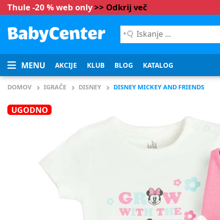
Thule -20 % web only
>> Odkrij več
Iskanje
...
MENU
AKCIJE
KLUB
BLOG
KATALOG
DOMOV
IGRAČE
DISNEY
DISNEY MICKEY AND FRIENDS
UGODNO