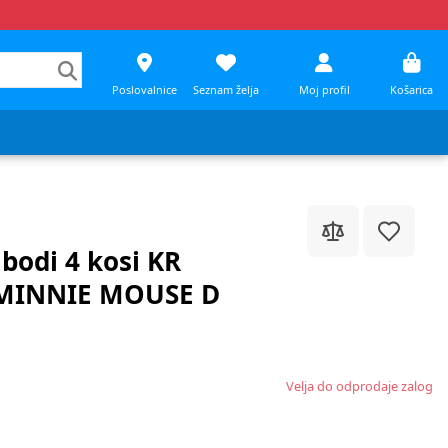
Poslovalnice
Seznam želja
Moj profil
Košarica
 bodi 4 kosi KR
 MINNIE MOUSE D
Velja do odprodaje zalog