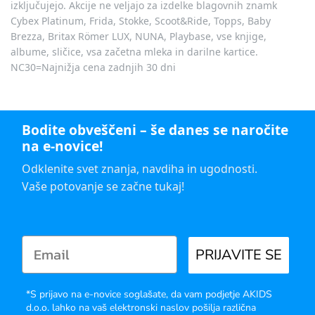
izključujejo. Akcije ne veljajo za izdelke blagovnih znamk
Cybex Platinum, Frida, Stokke, Scoot&Ride, Topps, Baby
Brezza, Britax Römer LUX, NUNA, Playbase, vse knjige,
albume, sličice, vsa začetna mleka in darilne kartice.
NC30=Najnižja cena zadnjih 30 dni
Bodite obveščeni – še danes se naročite
na e-novice!
Odklenite svet znanja, navdiha in ugodnosti.
Vaše potovanje se začne tukaj!
PRIJAVITE SE
*S prijavo na e-novice soglašate, da vam podjetje AKIDS
d.o.o. lahko na vaš elektronski naslov pošilja različna