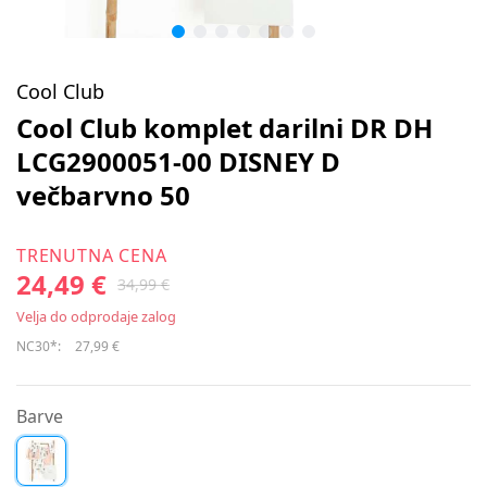
Cool Club
Cool Club komplet darilni DR DH
LCG2900051-00 DISNEY D
večbarvno 50
TRENUTNA CENA
24,49 €
34,99 €
Velja do odprodaje zalog
NC30*:
27,99 €
Barve