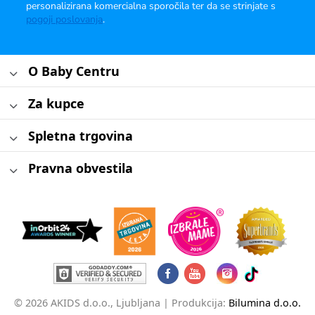
personalizirana komercialna sporočila ter da se strinjate s
pogoji poslovanja
.
O Baby Centru
Za kupce
Spletna trgovina
Pravna obvestila
© 2026 AKIDS d.o.o., Ljubljana |
Produkcija:
Bilumina d.o.o.