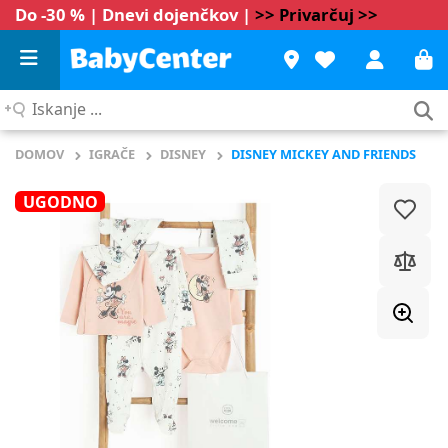
Do -30 % | Dnevi dojenčkov |
>> Privarčuj >>
Iskanje
...
DOMOV
IGRAČE
DISNEY
DISNEY MICKEY AND FRIENDS
UGODNO