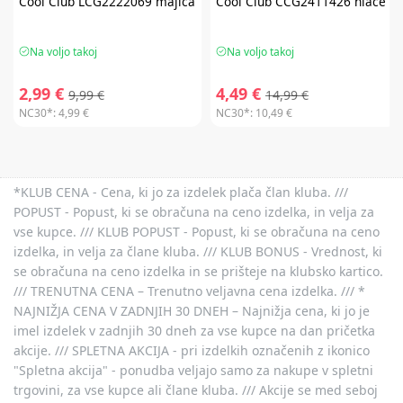
Cool Club
LCG2222069 majica
Cool Club
CCG2411426 hlače
Na voljo takoj
Na voljo takoj
2,99 €
4,49 €
9,99 €
14,99 €
NC30*:
4,99 €
NC30*:
10,49 €
*KLUB CENA - Cena, ki jo za izdelek plača član kluba. ///
POPUST - Popust, ki se obračuna na ceno izdelka, in velja za
vse kupce. /// KLUB POPUST - Popust, ki se obračuna na ceno
izdelka, in velja za člane kluba. /// KLUB BONUS - Vrednost, ki
se obračuna na ceno izdelka in se prišteje na klubsko kartico.
/// TRENUTNA CENA – Trenutno veljavna cena izdelka. /// *
NAJNIŽJA CENA V ZADNJIH 30 DNEH – Najnižja cena, ki jo je
imel izdelek v zadnjih 30 dneh za vse kupce na dan pričetka
akcije. /// SPLETNA AKCIJA - pri izdelkih označenih z ikonico
"Spletna akcija" - ponudba veljajo samo za nakupe v spletni
trgovini, za vse kupce ali člane kluba. /// Akcije se med seboj