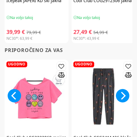
Icepeak
JAPERI KD ski jakna
Cool Club
COG2912306 jakna
Na voljo takoj
Na voljo takoj
39,99 €
27,49 €
79,99 €
54,99 €
NC30*:
63,99 €
NC30*:
43,99 €
PRIPOROČENO ZA VAS
UGODNO
UGODNO