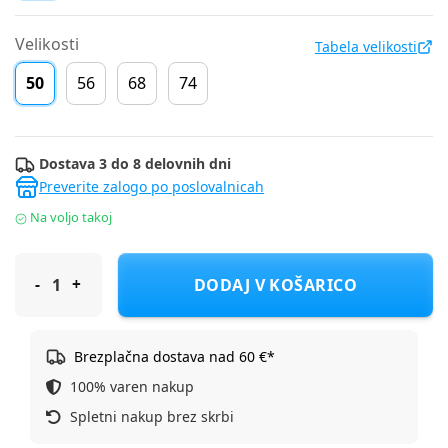
Velikosti
Tabela velikosti
50
56
68
74
Dostava 3 do 8 delovnih dni
Preverite zalogo po poslovalnicah
Na voljo takoj
Cool Club komplet darilni DR DH LCG2900051-00 DISNEY D več
DODAJ V KOŠARICO
Brezplačna dostava nad 60 €*
100% varen nakup
Spletni nakup brez skrbi