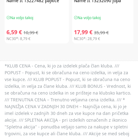
Name It
13227482 pajkice
Name It
13232090 jopa
Na voljo takoj
Na voljo takoj
6,59 €
17,99 €
10,99 €
35,99 €
NC30*:
8,79 €
NC30*:
28,79 €
*KLUB CENA - Cena, ki jo za izdelek plača član kluba. ///
POPUST - Popust, ki se obračuna na ceno izdelka, in velja za
vse kupce. /// KLUB POPUST - Popust, ki se obračuna na ceno
izdelka, in velja za člane kluba. /// KLUB BONUS - Vrednost, ki
se obračuna na ceno izdelka in se prišteje na klubsko kartico.
/// TRENUTNA CENA – Trenutno veljavna cena izdelka. /// *
NAJNIŽJA CENA V ZADNJIH 30 DNEH – Najnižja cena, ki jo je
imel izdelek v zadnjih 30 dneh za vse kupce na dan pričetka
akcije. /// SPLETNA AKCIJA - pri izdelkih označenih z ikonico
"Spletna akcija" - ponudba veljajo samo za nakupe v spletni
trgovini, za vse kupce ali člane kluba. /// Akcije se med seboj