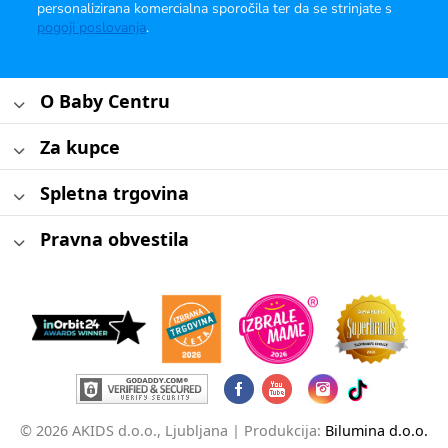
personalizirana komercialna sporočila ter da se strinjate s
pogoji poslovanja
.
O Baby Centru
Za kupce
Spletna trgovina
Pravna obvestila
© 2026 AKIDS d.o.o., Ljubljana |
Produkcija:
Bilumina d.o.o.