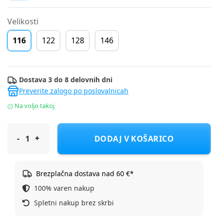
Velikosti
116
122
128
146
Dostava 3 do 8 delovnih dni
Preverite zalogo po poslovalnicah
Na voljo takoj
Name It jakna prehodna DR 13244711 NKFLELA D Večbarvno 1
DODAJ V KOŠARICO
Brezplačna dostava nad 60 €*
100% varen nakup
Spletni nakup brez skrbi