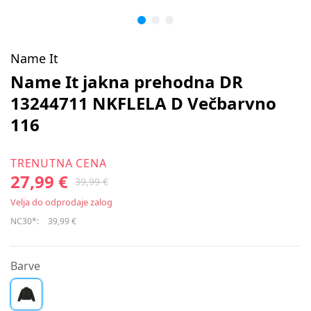
Name It
Name It jakna prehodna DR
13244711 NKFLELA D Večbarvno
116
TRENUTNA CENA
27,99 €
39,99 €
Velja do odprodaje zalog
NC30*:
39,99 €
Barve