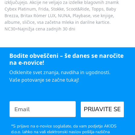
izključujejo. Akcije ne veljajo za izdelke blagovnih znamk
Cybex Platinum, Frida, Stokke, Scoot&Ride, Topps, Baby
Brezza, Britax Römer LUX, NUNA, Playbase, vse knjige,
albume, sličice, vsa začetna mleka in darilne kartice.
NC30=Najnižja cena zadnjih 30 dni
Bodite obveščeni – še danes se naročite
na e-novice!
Odklenite svet znanja, navdiha in ugodnosti.
Vaše potovanje se začne tukaj!
PRIJAVITE SE
*S prijavo na e-novice soglašate, da vam podjetje AKIDS
d.o.o. lahko na vaš elektronski naslov pošilja različna