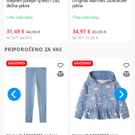
Stephen Joseph
SJ-8601-28Z
Original Marines
DDA3638F
dežna jakna
jakna
Na voljo takoj
Na voljo takoj
31,49 €
34,97 €
44,99 €
69,95 €
NC30*:
44,99 €
NC30*:
55,96 €
PRIPOROČENO ZA VAS
UGODNO
UGODNO