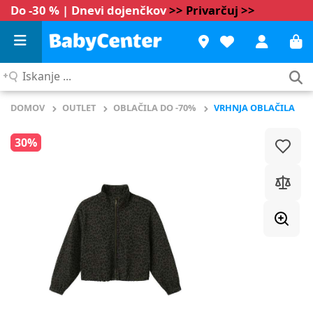
Do -30 % | Dnevi dojenčkov
>> Privarčuj >>
Iskanje
...
DOMOV
OUTLET
OBLAČILA DO -70%
VRHNJA OBLAČILA
30%