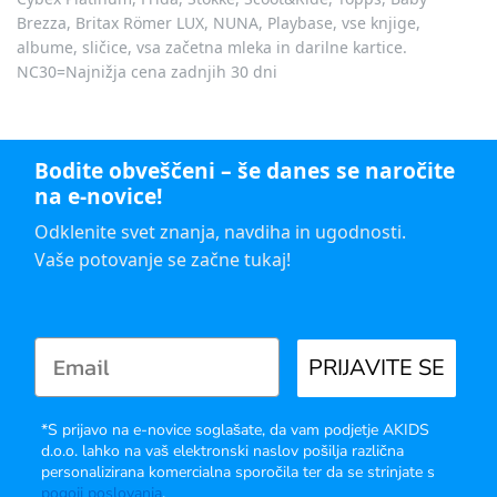
Brezza, Britax Römer LUX, NUNA, Playbase, vse knjige,
albume, sličice, vsa začetna mleka in darilne kartice.
NC30=Najnižja cena zadnjih 30 dni
Bodite obveščeni – še danes se naročite
na e-novice!
Odklenite svet znanja, navdiha in ugodnosti.
Vaše potovanje se začne tukaj!
PRIJAVITE SE
*S prijavo na e-novice soglašate, da vam podjetje AKIDS
d.o.o. lahko na vaš elektronski naslov pošilja različna
personalizirana komercialna sporočila ter da se strinjate s
pogoji poslovanja
.