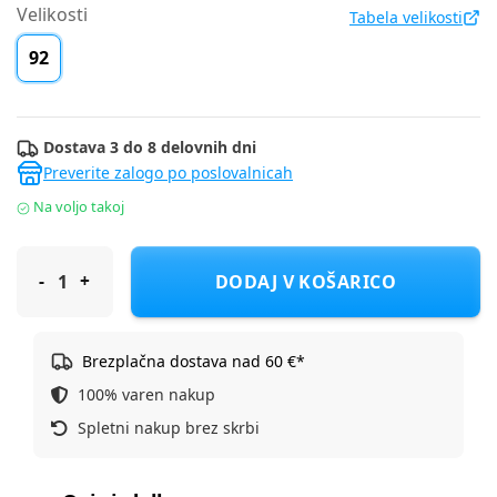
Velikosti
Tabela velikosti
92
Dostava 3 do 8 delovnih dni
Preverite zalogo po poslovalnicah
Na voljo takoj
Cool Club majica KR LCB2810104 BATMAN F Rumena 92
DODAJ V KOŠARICO
Brezplačna dostava nad 60 €*
100% varen nakup
Spletni nakup brez skrbi