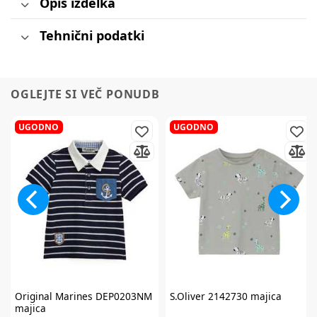
Opis izdelka
Tehnični podatki
OGLEJTE SI VEČ PONUDB
UGODNO
UGODNO
Original Marines
DEP0203NM
S.Oliver
2142730 majica
majica