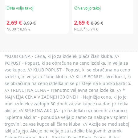
Na voljo takoj
Na voljo takoj
2,69 €
2,69 €
8,99 €
8,99 €
NC30*:
8,99 €
NC30*:
6,74 €
*KLUB CENA - Cena, ki jo za izdelek plača član kluba. ///
POPUST - Popust, ki se obračuna na ceno izdelka, in velja za
vse kupce. /// KLUB POPUST - Popust, ki se obračuna na ceno
izdelka, in velja za člane kluba. /// KLUB BONUS - Vrednost, ki
se obračuna na ceno izdelka in se prišteje na klubsko kartico.
/// TRENUTNA CENA – Trenutno veljavna cena izdelka. /// *
NAJNIŽJA CENA V ZADNJIH 30 DNEH – Najnižja cena, ki jo je
imel izdelek v zadnjih 30 dneh za vse kupce na dan pričetka
akcije. /// SPLETNA AKCIJA - pri izdelkih označenih z ikonico
"Spletna akcija" - ponudba veljajo samo za nakupe v spletni
trgovini, za vse kupce ali člane kluba. /// Akcije se med seboj
izključujejo. Akcije ne veljajo za izdelke blagovnih znamk
Cybex Platinum, Frida, Stokke, Scoot&Ride, Topps, Baby