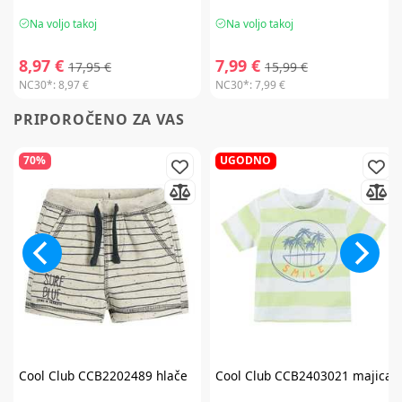
Na voljo takoj
Na voljo takoj
8,97 €
7,99 €
17,95 €
15,99 €
NC30*:
8,97 €
NC30*:
7,99 €
PRIPOROČENO ZA VAS
70%
UGODNO
Cool Club
CCB2202489 hlače
Cool Club
CCB2403021 majica