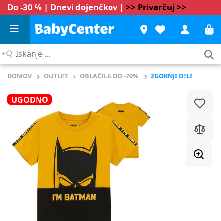
Do -30 % | Dnevi dojenčkov |
>> Privarčuj >>
Iskanje
...
DOMOV
OUTLET
OBLAČILA DO -70%
ZGORNJI DELI
UGODNO