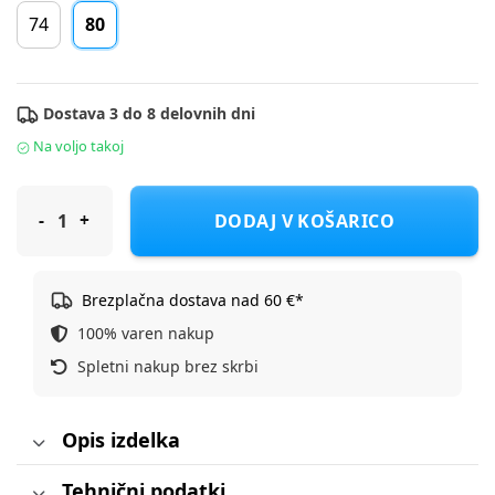
74
80
Dostava 3 do 8 delovnih dni
Na voljo takoj
Cool Club majica KR CCB2801958 F Bež 80
DODAJ V KOŠARICO
Brezplačna dostava nad 60 €*
100% varen nakup
Spletni nakup brez skrbi
Opis izdelka
Tehnični podatki