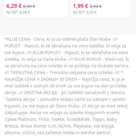
6,29 €
1,99 €
8,99 €
3,99 €
NC30*:
8,99 €
NC30*:
3,99 €
*KLUB CENA - Cena, ki jo za izdelek plača član kluba. ///
POPUST - Popust, ki se obračuna na ceno izdelka, in velja za
vse kupce. /// KLUB POPUST - Popust, ki se obračuna na ceno
izdelka, in velja za člane kluba. /// KLUB BONUS - Vrednost, ki
se obračuna na ceno izdelka in se prišteje na klubsko kartico.
/// TRENUTNA CENA – Trenutno veljavna cena izdelka. /// *
NAJNIŽJA CENA V ZADNJIH 30 DNEH – Najnižja cena, ki jo je
imel izdelek v zadnjih 30 dneh za vse kupce na dan pričetka
akcije. /// SPLETNA AKCIJA - pri izdelkih označenih z ikonico
"Spletna akcija" - ponudba veljajo samo za nakupe v spletni
trgovini, za vse kupce ali člane kluba. /// Akcije se med seboj
izključujejo. Akcije ne veljajo za izdelke blagovnih znamk
Cybex Platinum, Frida, Stokke, Scoot&Ride, Topps, Baby
Brezza, Britax Römer LUX, NUNA, Playbase, vse knjige,
albume, sličice, vsa začetna mleka in darilne kartice.