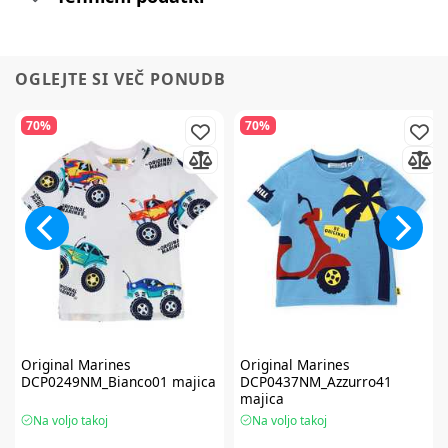
OGLEJTE SI VEČ PONUDB
70%
70%
Original Marines
Original Marines
DCP0249NM_Bianco01 majica
DCP0437NM_Azzurro41
majica
Na voljo takoj
Na voljo takoj