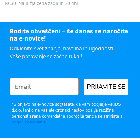
NC30=Najnižja cena zadnjih 30 dni
Bodite obveščeni – še danes se naročite
na e-novice!
Odklenite svet znanja, navdiha in ugodnosti.
Vaše potovanje se začne tukaj!
PRIJAVITE SE
*S prijavo na e-novice soglašate, da vam podjetje AKIDS
d.o.o. lahko na vaš elektronski naslov pošilja različna
personalizirana komercialna sporočila ter da se strinjate s
pogoji poslovanja
.