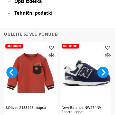
Opis izdelka
Tehnični podatki
OGLEJTE SI VEČ PONUDB
UGODNO
UGODNO
S.Oliver
2133953 majica
New Balance
NW574NV
športni copat