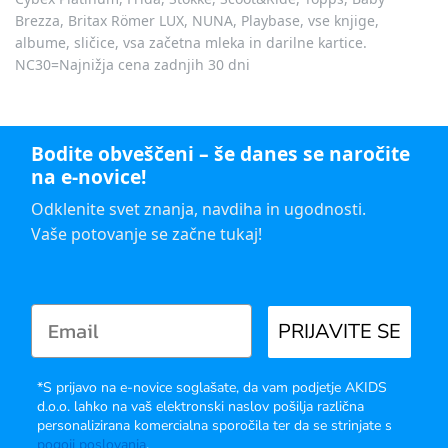
Brezza, Britax Römer LUX, NUNA, Playbase, vse knjige,
albume, sličice, vsa začetna mleka in darilne kartice.
NC30=Najnižja cena zadnjih 30 dni
Bodite obveščeni – še danes se naročite
na e-novice!
Odklenite svet znanja, navdiha in ugodnosti.
Vaše potovanje se začne tukaj!
PRIJAVITE SE
*S prijavo na e-novice soglašate, da vam podjetje AKIDS
d.o.o. lahko na vaš elektronski naslov pošilja različna
personalizirana komercialna sporočila ter da se strinjate s
pogoji poslovanja
.