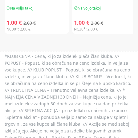
Na voljo takoj
Na voljo takoj
1,00 €
1,00 €
2,00 €
2,00 €
NC30*:
2,00 €
NC30*:
2,00 €
*KLUB CENA - Cena, ki jo za izdelek plača član kluba. ///
POPUST - Popust, ki se obračuna na ceno izdelka, in velja za
vse kupce. /// KLUB POPUST - Popust, ki se obračuna na ceno
izdelka, in velja za člane kluba. /// KLUB BONUS - Vrednost, ki
se obračuna na ceno izdelka in se prišteje na klubsko kartico.
/// TRENUTNA CENA – Trenutno veljavna cena izdelka. /// *
NAJNIŽJA CENA V ZADNJIH 30 DNEH – Najnižja cena, ki jo je
imel izdelek v zadnjih 30 dneh za vse kupce na dan pričetka
akcije. /// SPLETNA AKCIJA - pri izdelkih označenih z ikonico
"Spletna akcija" - ponudba veljajo samo za nakupe v spletni
trgovini, za vse kupce ali člane kluba. /// Akcije se med seboj
izključujejo. Akcije ne veljajo za izdelke blagovnih znamk
Cybex Platinum, Frida, Stokke, Scoot&Ride, Topps, Baby