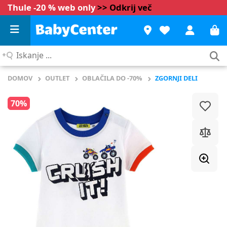
Thule -20 % web only
>> Odkrij več
Iskanje
...
DOMOV
OUTLET
OBLAČILA DO -70%
ZGORNJI DELI
70%