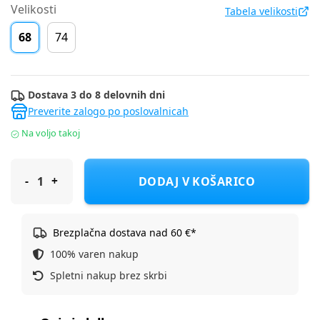
Velikosti
Tabela velikosti
68
74
Dostava 3 do 8 delovnih dni
Preverite zalogo po poslovalnicah
Na voljo takoj
Original Marines majica KR DCP0247NM_Bianco01 F Bela 68
DODAJ V KOŠARICO
Brezplačna dostava nad 60 €*
100% varen nakup
Spletni nakup brez skrbi