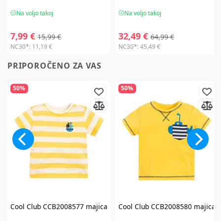
Na voljo takoj
Na voljo takoj
7,99 €
32,49 €
15,99 €
64,99 €
NC30*:
11,19 €
NC30*:
45,49 €
PRIPOROČENO ZA VAS
50%
50%
Cool Club
CCB2008577 majica
Cool Club
CCB2008580 majica