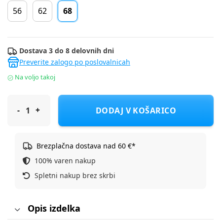
56
62
68
Dostava 3 do 8 delovnih dni
Preverite zalogo po poslovalnicah
Na voljo takoj
Cool Club komplet 2 delni KR KH CCG3202458-00 D Večbarvno 
DODAJ V KOŠARICO
Brezplačna dostava nad 60 €*
100% varen nakup
Spletni nakup brez skrbi
Opis izdelka