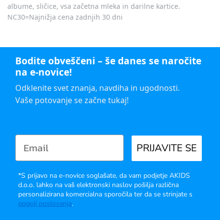
albume, sličice, vsa začetna mleka in darilne kartice.
NC30=Najnižja cena zadnjih 30 dni
Bodite obveščeni – še danes se naročite
na e-novice!
Odklenite svet znanja, navdiha in ugodnosti.
Vaše potovanje se začne tukaj!
PRIJAVITE SE
*S prijavo na e-novice soglašate, da vam podjetje AKIDS
d.o.o. lahko na vaš elektronski naslov pošilja različna
personalizirana komercialna sporočila ter da se strinjate s
pogoji poslovanja
.