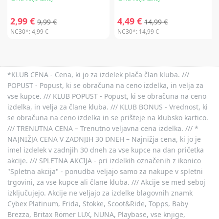
2,99 €
4,49 €
9,99 €
14,99 €
NC30*:
4,99 €
NC30*:
14,99 €
*KLUB CENA - Cena, ki jo za izdelek plača član kluba. ///
POPUST - Popust, ki se obračuna na ceno izdelka, in velja za
vse kupce. /// KLUB POPUST - Popust, ki se obračuna na ceno
izdelka, in velja za člane kluba. /// KLUB BONUS - Vrednost, ki
se obračuna na ceno izdelka in se prišteje na klubsko kartico.
/// TRENUTNA CENA – Trenutno veljavna cena izdelka. /// *
NAJNIŽJA CENA V ZADNJIH 30 DNEH – Najnižja cena, ki jo je
imel izdelek v zadnjih 30 dneh za vse kupce na dan pričetka
akcije. /// SPLETNA AKCIJA - pri izdelkih označenih z ikonico
"Spletna akcija" - ponudba veljajo samo za nakupe v spletni
trgovini, za vse kupce ali člane kluba. /// Akcije se med seboj
izključujejo. Akcije ne veljajo za izdelke blagovnih znamk
Cybex Platinum, Frida, Stokke, Scoot&Ride, Topps, Baby
Brezza, Britax Römer LUX, NUNA, Playbase, vse knjige,