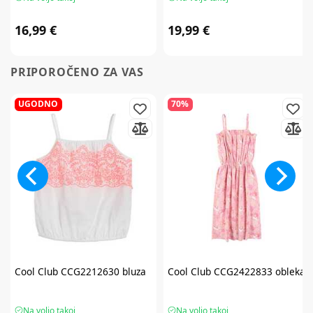
16,99 €
19,99 €
PRIPOROČENO ZA VAS
UGODNO
70%
Cool Club
CCG2212630 bluza
Cool Club
CCG2422833 obleka
Na voljo takoj
Na voljo takoj