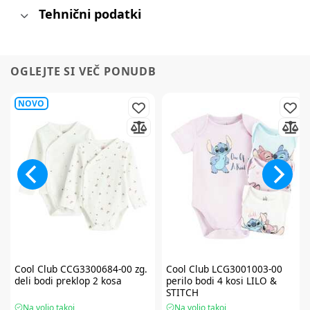
Tehnični podatki
OGLEJTE SI VEČ PONUDB
NOVO
Cool Club
CCG3300684-00 zg.
Cool Club
LCG3001003-00
deli bodi preklop 2 kosa
perilo bodi 4 kosi LILO &
STITCH
Na voljo takoj
Na voljo takoj