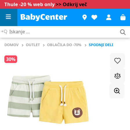
Thule -20 % web only
>> Odkrij več
Iskanje
...
DOMOV
OUTLET
OBLAČILA DO -70%
SPODNJI DELI
30%