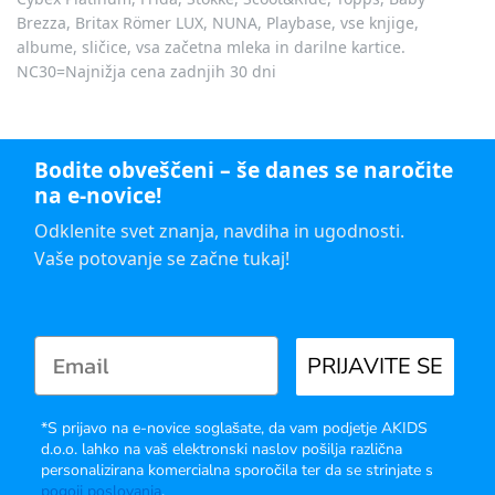
Brezza, Britax Römer LUX, NUNA, Playbase, vse knjige,
albume, sličice, vsa začetna mleka in darilne kartice.
NC30=Najnižja cena zadnjih 30 dni
Bodite obveščeni – še danes se naročite
na e-novice!
Odklenite svet znanja, navdiha in ugodnosti.
Vaše potovanje se začne tukaj!
PRIJAVITE SE
*S prijavo na e-novice soglašate, da vam podjetje AKIDS
d.o.o. lahko na vaš elektronski naslov pošilja različna
personalizirana komercialna sporočila ter da se strinjate s
pogoji poslovanja
.