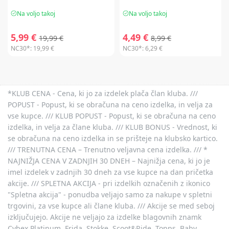
Na voljo takoj
Na voljo takoj
5,99 €
4,49 €
19,99 €
8,99 €
NC30*:
19,99 €
NC30*:
6,29 €
*KLUB CENA - Cena, ki jo za izdelek plača član kluba. ///
POPUST - Popust, ki se obračuna na ceno izdelka, in velja za
vse kupce. /// KLUB POPUST - Popust, ki se obračuna na ceno
izdelka, in velja za člane kluba. /// KLUB BONUS - Vrednost, ki
se obračuna na ceno izdelka in se prišteje na klubsko kartico.
/// TRENUTNA CENA – Trenutno veljavna cena izdelka. /// *
NAJNIŽJA CENA V ZADNJIH 30 DNEH – Najnižja cena, ki jo je
imel izdelek v zadnjih 30 dneh za vse kupce na dan pričetka
akcije. /// SPLETNA AKCIJA - pri izdelkih označenih z ikonico
"Spletna akcija" - ponudba veljajo samo za nakupe v spletni
trgovini, za vse kupce ali člane kluba. /// Akcije se med seboj
izključujejo. Akcije ne veljajo za izdelke blagovnih znamk
Cybex Platinum, Frida, Stokke, Scoot&Ride, Topps, Baby