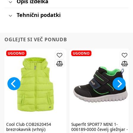
Opis izdelka
Tehnični podatki
OGLEJTE SI VEČ PONUDB
UGODNO
UGODNO
Cool Club
COB2620454
Superfit
SPORT7 MINI 1-
brezrokavnik (vrhnji)
006189-0000 čevelj gležnjar -