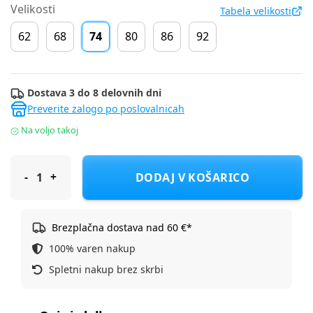
Velikosti
Tabela velikosti
62
68
74
80
86
92
Dostava 3 do 8 delovnih dni
Preverite zalogo po poslovalnicah
Na voljo takoj
Cool Club hlače KH CCB3002978-00 F Večbarvno 74
DODAJ V KOŠARICO
Brezplačna dostava nad 60 €*
100% varen nakup
Spletni nakup brez skrbi