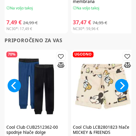
membrana
Na voljo takoj
Na voljo takoj
7,49 €
37,47 €
24,99 €
74,95 €
NC30*:
17,49 €
NC30*:
59,96 €
PRIPOROČENO ZA VAS
70%
UGODNO
Cool Club
CUB2512362-00
Cool Club
LCB2801823 hlače
spodnje hlače dolge
MICKEY & FRIENDS