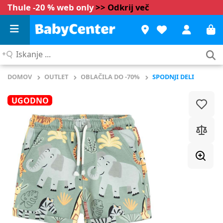
Thule -20 % web only
>> Odkrij več
Iskanje
...
DOMOV
OUTLET
OBLAČILA DO -70%
SPODNJI DELI
UGODNO