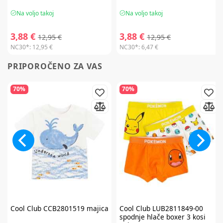
Na voljo takoj
Na voljo takoj
3,88 €
3,88 €
12,95 €
12,95 €
NC30*:
12,95 €
NC30*:
6,47 €
PRIPOROČENO ZA VAS
70%
70%
Cool Club
CCB2801519 majica
Cool Club
LUB2811849-00
spodnje hlače boxer 3 kosi