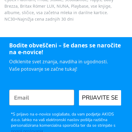
Brezza, Britax Römer LUX, NUNA, Playbase, vse knjige,
albume, sličice, vsa začetna mleka in darilne kartice.
NC30=Najnižja cena zadnjih 30 dni
Bodite obveščeni – še danes se naročite
na e-novice!
Odklenite svet znanja, navdiha in ugodnosti.
Vaše potovanje se začne tukaj!
PRIJAVITE SE
*S prijavo na e-novice soglašate, da vam podjetje AKIDS
d.o.o. lahko na vaš elektronski naslov pošilja različna
personalizirana komercialna sporočila ter da se strinjate s
pogoji poslovanja
.