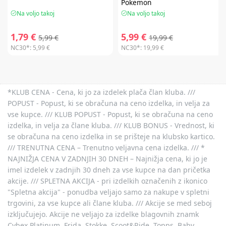
Pokemon
Na voljo takoj
Na voljo takoj
1,79 €
5,99 €
5,99 €
19,99 €
NC30*:
5,99 €
NC30*:
19,99 €
*KLUB CENA - Cena, ki jo za izdelek plača član kluba. ///
POPUST - Popust, ki se obračuna na ceno izdelka, in velja za
vse kupce. /// KLUB POPUST - Popust, ki se obračuna na ceno
izdelka, in velja za člane kluba. /// KLUB BONUS - Vrednost, ki
se obračuna na ceno izdelka in se prišteje na klubsko kartico.
/// TRENUTNA CENA – Trenutno veljavna cena izdelka. /// *
NAJNIŽJA CENA V ZADNJIH 30 DNEH – Najnižja cena, ki jo je
imel izdelek v zadnjih 30 dneh za vse kupce na dan pričetka
akcije. /// SPLETNA AKCIJA - pri izdelkih označenih z ikonico
"Spletna akcija" - ponudba veljajo samo za nakupe v spletni
trgovini, za vse kupce ali člane kluba. /// Akcije se med seboj
izključujejo. Akcije ne veljajo za izdelke blagovnih znamk
Cybex Platinum, Frida, Stokke, Scoot&Ride, Topps, Baby