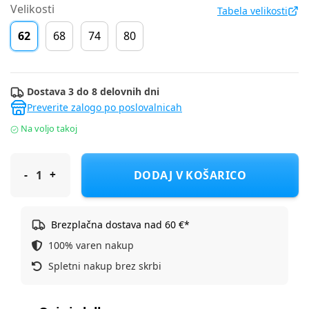
Velikosti
Tabela velikosti
62
68
74
80
Dostava 3 do 8 delovnih dni
Preverite zalogo po poslovalnicah
Na voljo takoj
Cool Club hlače KH CCB3002575 F Zelena 62
DODAJ V KOŠARICO
Brezplačna dostava nad 60 €*
100% varen nakup
Spletni nakup brez skrbi