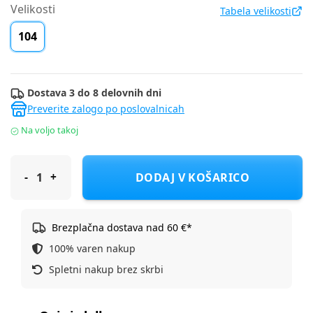
Velikosti
Tabela velikosti
104
Dostava 3 do 8 delovnih dni
Preverite zalogo po poslovalnicah
Na voljo takoj
Champion majica KR 405181-WW001 D Bela 2XS
DODAJ V KOŠARICO
Brezplačna dostava nad 60 €*
100% varen nakup
Spletni nakup brez skrbi