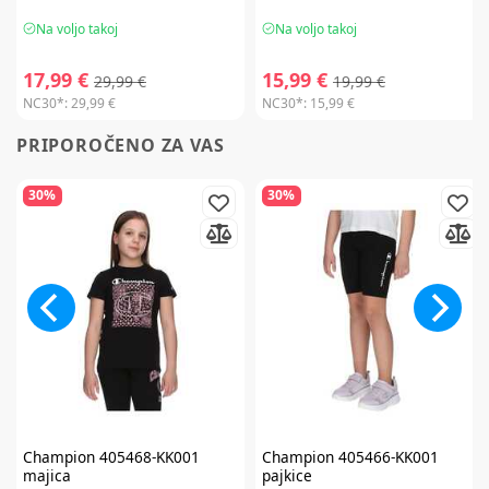
Na voljo takoj
Na voljo takoj
17,99 €
15,99 €
29,99 €
19,99 €
NC30*:
29,99 €
NC30*:
15,99 €
PRIPOROČENO ZA VAS
30%
30%
Champion
405468-KK001
Champion
405466-KK001
majica
pajkice