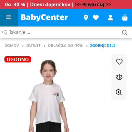
Do -30 % | Dnevi dojenčkov |
>> Privarčuj >>
Iskanje
...
DOMOV
OUTLET
OBLAČILA DO -70%
ZGORNJI DELI
UGODNO