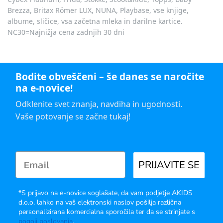
Brezza, Britax Römer LUX, NUNA, Playbase, vse knjige,
albume, sličice, vsa začetna mleka in darilne kartice.
NC30=Najnižja cena zadnjih 30 dni
Bodite obveščeni – še danes se naročite
na e-novice!
Odklenite svet znanja, navdiha in ugodnosti.
Vaše potovanje se začne tukaj!
PRIJAVITE SE
*S prijavo na e-novice soglašate, da vam podjetje AKIDS
d.o.o. lahko na vaš elektronski naslov pošilja različna
personalizirana komercialna sporočila ter da se strinjate s
pogoji poslovanja
.