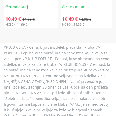
Na voljo takoj
Na voljo takoj
10,49 €
10,49 €
14,99 €
14,99 €
NC30*:
14,99 €
NC30*:
14,99 €
*KLUB CENA - Cena, ki jo za izdelek plača član kluba. ///
POPUST - Popust, ki se obračuna na ceno izdelka, in velja za
vse kupce. /// KLUB POPUST - Popust, ki se obračuna na ceno
izdelka, in velja za člane kluba. /// KLUB BONUS - Vrednost, ki
se obračuna na ceno izdelka in se prišteje na klubsko kartico.
/// TRENUTNA CENA – Trenutno veljavna cena izdelka. /// *
NAJNIŽJA CENA V ZADNJIH 30 DNEH – Najnižja cena, ki jo je
imel izdelek v zadnjih 30 dneh za vse kupce na dan pričetka
akcije. /// SPLETNA AKCIJA - pri izdelkih označenih z ikonico
"Spletna akcija" - ponudba veljajo samo za nakupe v spletni
trgovini, za vse kupce ali člane kluba. /// Akcije se med seboj
izključujejo. Akcije ne veljajo za izdelke blagovnih znamk
Cybex Platinum, Frida, Stokke, Scoot&Ride, Topps, Baby