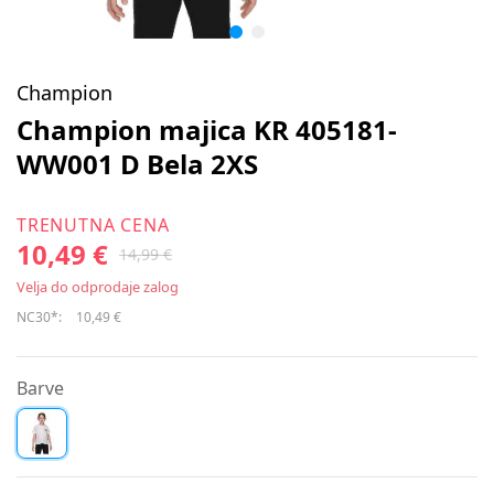
Champion
Champion majica KR 405181-
WW001 D Bela 2XS
TRENUTNA CENA
10,49 €
14,99 €
Velja do odprodaje zalog
NC30*:
10,49 €
Barve