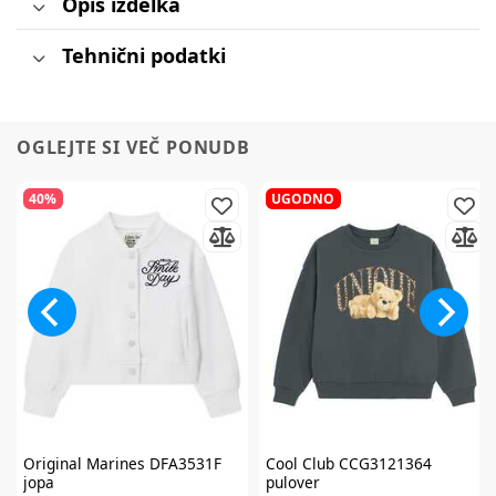
Opis izdelka
Tehnični podatki
OGLEJTE SI VEČ PONUDB
40%
UGODNO
Original Marines
DFA3531F
Cool Club
CCG3121364
jopa
pulover