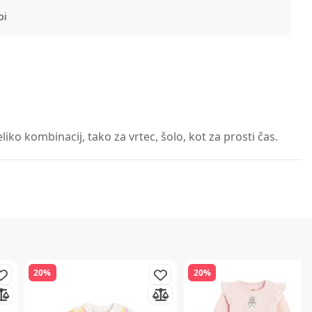
bi
ko kombinacij, tako za vrtec, šolo, kot za prosti čas.
20%
20%