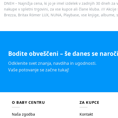
DNEH – Najnižja cena, ki jo je imel izdelek v zadnjih 30 dneh za 
nakupe v spletni trgovini, za vse kupce ali člane kluba. /// Akci
Brezza, Britax Römer LUX, NUNA, Playbase, vse knjige, albume, sl
Bodite obveščeni – še danes se naroči
Odklenite svet znanja, navdiha in ugodnosti.
Vaše potovanje se začne tukaj!
O BABY CENTRU
ZA KUPCE
Naša zgodba
Kontakt