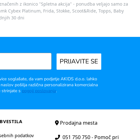
označenih z ikonico "Spletna akcija" - ponudba veljajo samo za
 znamk Cybex Platinum, Frida, Stokke, Scoot&Ride, Topps, Baby
dnjih 30 dni
PRIJAVITE SE
vice soglašate, da vam podjetje AKIDS d.o.o. lahko
 naslov pošilja različna personalizirana komercialna
 strinjate s
pogoji poslovanja
.
BVESTILA
Prodajna mesta
sebnih podatkov
051 750 750 - Pomoč pri