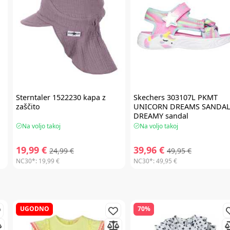
Sterntaler
1522230 kapa z
Skechers
303107L PKMT
zaščito
UNICORN DREAMS SANDAL
DREAMY sandal
Na voljo takoj
Na voljo takoj
19,99 €
39,96 €
24,99 €
49,95 €
NC30*:
19,99 €
NC30*:
49,95 €
UGODNO
70%