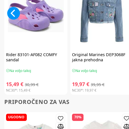
Rider
83101-AF082 COMFY
Original Marines
DEP3068F
sandal
jakna prehodna
Na voljo takoj
Na voljo takoj
15,49 €
19,97 €
30,99 €
39,95 €
NC30*:
15,49 €
NC30*:
19,97 €
PRIPOROČENO ZA VAS
UGODNO
70%