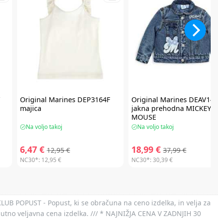
F
Original Marines
DEP3164F
Original Marines
DEAV141
majica
jakna prehodna MICKEY
MOUSE
Na voljo takoj
Na voljo takoj
6,47 €
18,99 €
12,95 €
37,99 €
NC30*:
12,95 €
NC30*:
30,39 €
 KLUB POPUST - Popust, ki se obračuna na ceno izdelka, in velja za
nutno veljavna cena izdelka. /// * NAJNIŽJA CENA V ZADNJIH 30