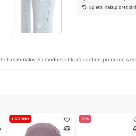
Spletni nakup brez skr
tnih materialov. So modne in hkrati udobne, primerne za veli
UGODNO
20%