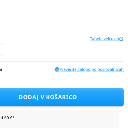
Tabela velikosti
i
Preverite zalogo po poslovalnicah
m DH DFP3011CF D Modra 104
DODAJ V KOŠARICO
ad 60 €*