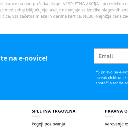
vse kupce na dan pričetka akcije. /// SPLETNA AKCIJA - pri izdelkih 
je se med seboj izključujejo. Akcije ne veljajo za izdelke blagovnih
ičice, vsa začetna mleka in darilne kartice. NC30=Najnižja cena za
te na e-novice!
*S prijavo na e-no
na vaš elektronski
sporočila ter da se
SPLETNA TRGOVINA
PRAVNA O
Pogoji poslovanja
Varovanje o