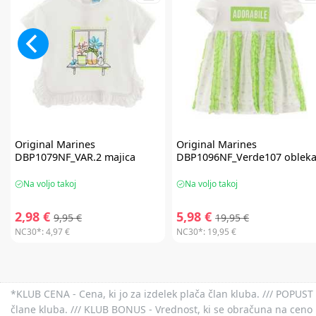
Original Marines
Original Marines
DBP1079NF_VAR.2 majica
DBP1096NF_Verde107 oblek
Na voljo takoj
Na voljo takoj
2,98 €
5,98 €
9,95 €
19,95 €
NC30*:
4,97 €
NC30*:
19,95 €
*KLUB CENA - Cena, ki jo za izdelek plača član kluba. /// POPUST 
člane kluba. /// KLUB BONUS - Vrednost, ki se obračuna na ceno 