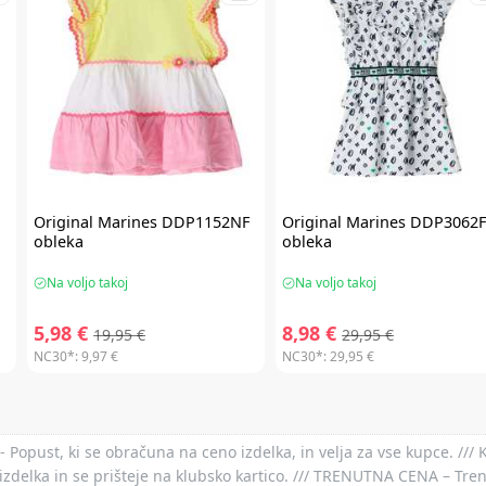
Original Marines
DDP1152NF
Original Marines
DDP3062
a
obleka
obleka
Na voljo takoj
Na voljo takoj
5,98 €
8,98 €
19,95 €
29,95 €
NC30*:
9,97 €
NC30*:
29,95 €
- Popust, ki se obračuna na ceno izdelka, in velja za vse kupce. ///
izdelka in se prišteje na klubsko kartico. /// TRENUTNA CENA – Tre