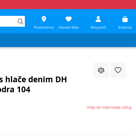
Poslovalnice
Seznam želja
Moj profil
Košarica
s hlače denim DH
dra 104
Velja do odprodaje zalog