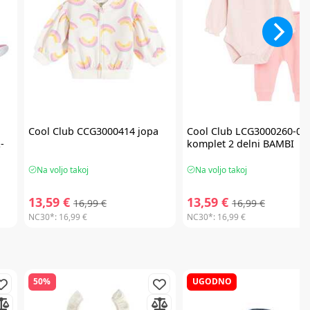
Cool Club
CCG3000414 jopa
Cool Club
LCG3000260-00
-
komplet 2 delni BAMBI
Na voljo takoj
Na voljo takoj
13,59 €
13,59 €
16,99 €
16,99 €
NC30*:
16,99 €
NC30*:
16,99 €
50%
UGODNO