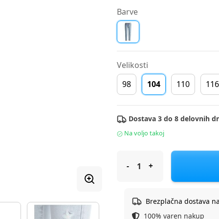
Barve
Velikosti
98
104
110
116
Dostava 3 do 8 delovnih dn
Na voljo takoj
Original Marines hlače deni
Brezplačna dostava n
100% varen nakup