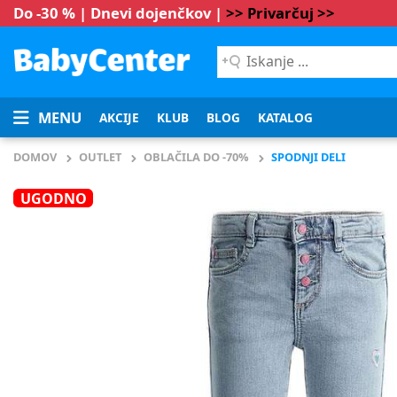
Do -30 % | Dnevi dojenčkov |
>> Privarčuj >>
Iskanje
...
MENU
AKCIJE
KLUB
BLOG
KATALOG
DOMOV
OUTLET
OBLAČILA DO -70%
SPODNJI DELI
UGODNO