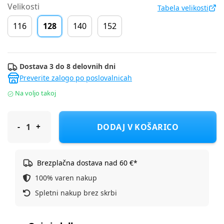
Velikosti
Tabela velikosti
116
128
140
152
Dostava 3 do 8 delovnih dni
Preverite zalogo po poslovalnicah
Na voljo takoj
Champion hlače trenirka DH 405318-MS042 D Bež S
DODAJ V KOŠARICO
Brezplačna dostava nad 60 €*
100% varen nakup
Spletni nakup brez skrbi