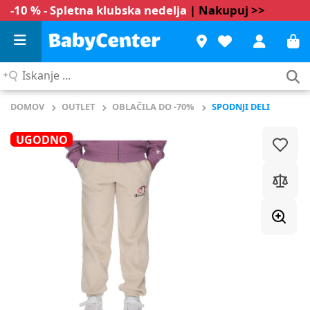
-10 % - Spletna klubska nedelja
| Nakupuj >>
Iskanje
...
DOMOV
OUTLET
OBLAČILA DO -70%
SPODNJI DELI
UGODNO