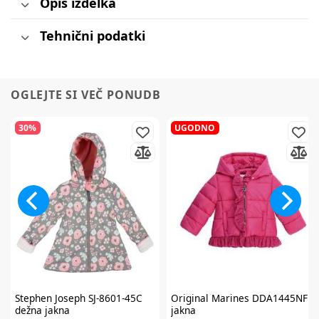
Opis izdelka
Tehnični podatki
OGLEJTE SI VEČ PONUDB
30%
UGODNO
Stephen Joseph
SJ-8601-45C
Original Marines
DDA1445NF
dežna jakna
jakna