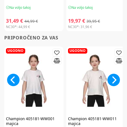
Na voljo takoj
Na voljo takoj
31,49 €
19,97 €
44,99 €
39,95 €
NC30*:
44,99 €
NC30*:
31,96 €
PRIPOROČENO ZA VAS
UGODNO
UGODNO
Champion
405181-WW001
Champion
405181-WW011
majica
majica