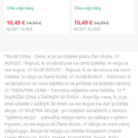
Na voljo takoj
Na voljo takoj
10,49 €
10,49 €
14,99 €
14,99 €
NC30*:
10,49 €
NC30*:
10,49 €
*KLUB CENA - Cena, ki jo za izdelek plača član kluba. ///
POPUST - Popust, ki se obračuna na ceno izdelka, in velja za
vse kupce. /// KLUB POPUST - Popust, ki se obračuna na ceno
izdelka, in velja za člane kluba. /// KLUB BONUS - Vrednost, ki
se obračuna na ceno izdelka in se prišteje na klubsko kartico.
/// TRENUTNA CENA – Trenutno veljavna cena izdelka. /// *
NAJNIŽJA CENA V ZADNJIH 30 DNEH – Najnižja cena, ki jo je
imel izdelek v zadnjih 30 dneh za vse kupce na dan pričetka
akcije. /// SPLETNA AKCIJA - pri izdelkih označenih z ikonico
"Spletna akcija" - ponudba veljajo samo za nakupe v spletni
trgovini, za vse kupce ali člane kluba. /// Akcije se med seboj
izključujejo. Akcije ne veljajo za izdelke blagovnih znamk
Cybex Platinum, Frida, Stokke, Scoot&Ride, Topps, Baby