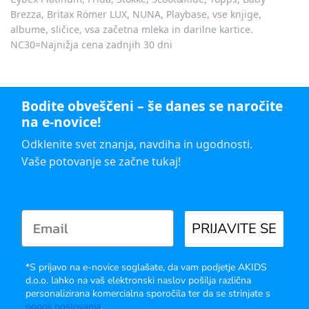
Brezza, Britax Römer LUX, NUNA, Playbase, vse knjige,
albume, sličice, vsa začetna mleka in darilne kartice.
NC30=Najnižja cena zadnjih 30 dni
Bodite obveščeni – še danes se naročite
na e-novice!
Odklenite svet znanja, navdiha in ugodnosti.
Vaše potovanje se začne tukaj!
PRIJAVITE SE
*S prijavo na e-novice soglašate, da vam podjetje AKIDS
d.o.o. lahko na vaš elektronski naslov pošilja različna
personalizirana komercialna sporočila ter da se strinjate s
pogoji poslovanja
.