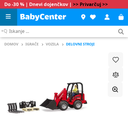
Do -30 % | Dnevi dojenčkov |
>> Privarčuj >>
Iskanje
...
DOMOV
IGRAČE
VOZILA
DELOVNI STROJI