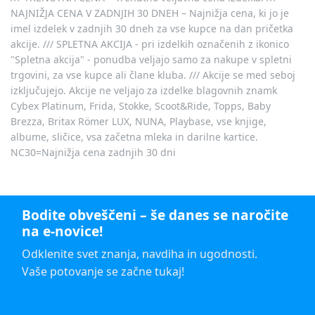
NAJNIŽJA CENA V ZADNJIH 30 DNEH – Najnižja cena, ki jo je
imel izdelek v zadnjih 30 dneh za vse kupce na dan pričetka
akcije. /// SPLETNA AKCIJA - pri izdelkih označenih z ikonico
"Spletna akcija" - ponudba veljajo samo za nakupe v spletni
trgovini, za vse kupce ali člane kluba. /// Akcije se med seboj
izključujejo. Akcije ne veljajo za izdelke blagovnih znamk
Cybex Platinum, Frida, Stokke, Scoot&Ride, Topps, Baby
Brezza, Britax Römer LUX, NUNA, Playbase, vse knjige,
albume, sličice, vsa začetna mleka in darilne kartice.
NC30=Najnižja cena zadnjih 30 dni
Bodite obveščeni – še danes se naročite
na e-novice!
Odklenite svet znanja, navdiha in ugodnosti.
Vaše potovanje se začne tukaj!