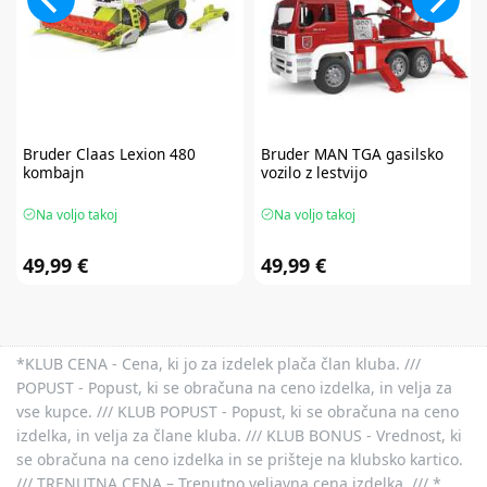
Bruder
Claas Lexion 480
Bruder
MAN TGA gasilsko
kombajn
vozilo z lestvijo
Na voljo takoj
Na voljo takoj
49,99 €
49,99 €
*KLUB CENA - Cena, ki jo za izdelek plača član kluba. ///
POPUST - Popust, ki se obračuna na ceno izdelka, in velja za
vse kupce. /// KLUB POPUST - Popust, ki se obračuna na ceno
izdelka, in velja za člane kluba. /// KLUB BONUS - Vrednost, ki
se obračuna na ceno izdelka in se prišteje na klubsko kartico.
/// TRENUTNA CENA – Trenutno veljavna cena izdelka. /// *