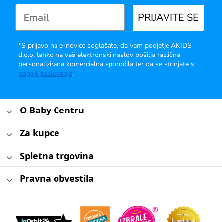
PRIJAVITE SE
*S prijavo na e-novice soglašate, da vam podjetje AKIDS
d.o.o. lahko na vaš elektronski naslov pošilja različna
personalizirana komercialna sporočila ter da se strinjate s
pogoji poslovanja
.
O Baby Centru
Za kupce
Spletna trgovina
Pravna obvestila