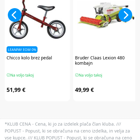
LEANPAY EOM 0%
Chicco
kolo brez pedal
Bruder
Claas Lexion 480
kombajn
Na voljo takoj
Na voljo takoj
51,99 €
49,99 €
*KLUB CENA - Cena, ki jo za izdelek plača član kluba. ///
POPUST - Popust, ki se obračuna na ceno izdelka, in velja za
vse kupce. /// KLUB POPUST - Popust, ki se obračuna na ceno