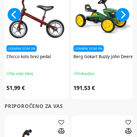
LEANPAY EOM 0%
LEANPAY EOM 0%
Chicco
kolo brez pedal
Berg
Gokart Buzzy John Deere
Na voljo takoj
Dobavljivo
51,99 €
191,53 €
PRIPOROČENO ZA VAS