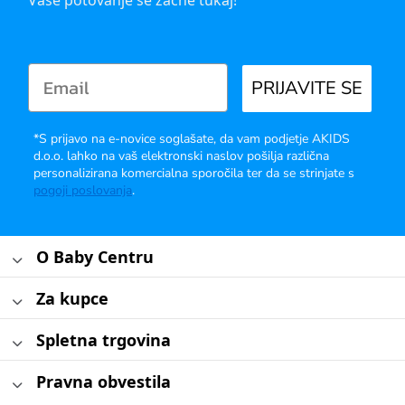
Vaše potovanje se začne tukaj!
PRIJAVITE SE
*S prijavo na e-novice soglašate, da vam podjetje AKIDS
d.o.o. lahko na vaš elektronski naslov pošilja različna
personalizirana komercialna sporočila ter da se strinjate s
pogoji poslovanja
.
O Baby Centru
Za kupce
Spletna trgovina
Pravna obvestila