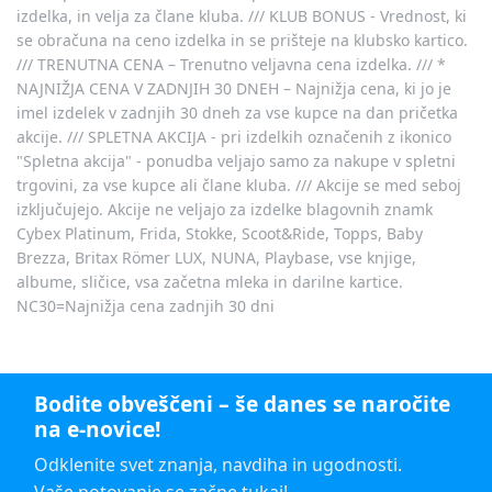
izdelka, in velja za člane kluba. /// KLUB BONUS - Vrednost, ki
se obračuna na ceno izdelka in se prišteje na klubsko kartico.
/// TRENUTNA CENA – Trenutno veljavna cena izdelka. /// *
NAJNIŽJA CENA V ZADNJIH 30 DNEH – Najnižja cena, ki jo je
imel izdelek v zadnjih 30 dneh za vse kupce na dan pričetka
akcije. /// SPLETNA AKCIJA - pri izdelkih označenih z ikonico
"Spletna akcija" - ponudba veljajo samo za nakupe v spletni
trgovini, za vse kupce ali člane kluba. /// Akcije se med seboj
izključujejo. Akcije ne veljajo za izdelke blagovnih znamk
Cybex Platinum, Frida, Stokke, Scoot&Ride, Topps, Baby
Brezza, Britax Römer LUX, NUNA, Playbase, vse knjige,
albume, sličice, vsa začetna mleka in darilne kartice.
NC30=Najnižja cena zadnjih 30 dni
Bodite obveščeni – še danes se naročite
na e-novice!
Odklenite svet znanja, navdiha in ugodnosti.