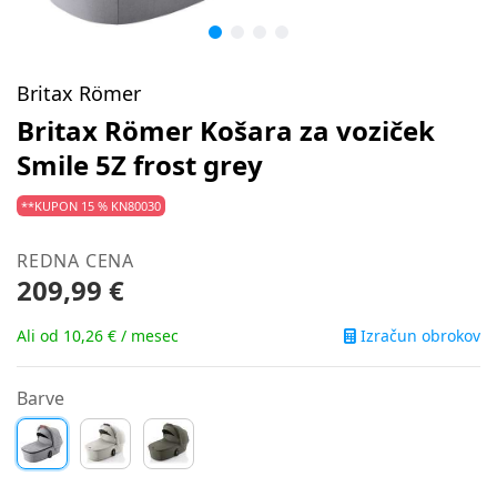
Britax Römer
Britax Römer Košara za voziček
Smile 5Z frost grey
**KUPON 15 % KN80030
REDNA CENA
209,99 €
Izračun obrokov
Ali od 10,26 € / mesec
Barve