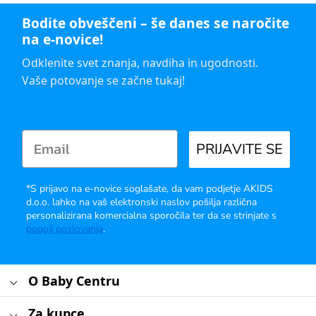
Bodite obveščeni – še danes se naročite
na e-novice!
Odklenite svet znanja, navdiha in ugodnosti.
Vaše potovanje se začne tukaj!
PRIJAVITE SE
*S prijavo na e-novice soglašate, da vam podjetje AKIDS
d.o.o. lahko na vaš elektronski naslov pošilja različna
personalizirana komercialna sporočila ter da se strinjate s
pogoji poslovanja
.
O Baby Centru
Za kupce