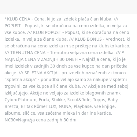
*KLUB CENA - Cena, ki jo za izdelek plača član kluba. ///
POPUST - Popust, ki se obračuna na ceno izdelka, in velja za
vse kupce. /// KLUB POPUST - Popust, ki se obračuna na ceno
izdelka, in velja za člane kluba. /// KLUB BONUS - Vrednost, ki
se obračuna na ceno izdelka in se prišteje na klubsko kartico.
/// TRENUTNA CENA – Trenutno veljavna cena izdelka. /// *
NAJNIŽJA CENA V ZADNJIH 30 DNEH – Najnižja cena, ki jo je
imel izdelek v zadnjih 30 dneh za vse kupce na dan pričetka
akcije. /// SPLETNA AKCIJA - pri izdelkih označenih z ikonico
"Spletna akcija" - ponudba veljajo samo za nakupe v spletni
trgovini, za vse kupce ali člane kluba. /// Akcije se med seboj
izključujejo. Akcije ne veljajo za izdelke blagovnih znamk
Cybex Platinum, Frida, Stokke, Scoot&Ride, Topps, Baby
Brezza, Britax Römer LUX, NUNA, Playbase, vse knjige,
albume, sličice, vsa začetna mleka in darilne kartice.
NC30=Najnižja cena zadnjih 30 dni