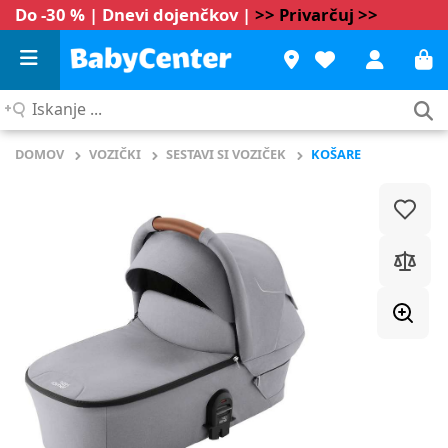
Do -30 % | Dnevi dojenčkov |
>> Privarčuj >>
Iskanje
...
DOMOV
VOZIČKI
SESTAVI SI VOZIČEK
KOŠARE