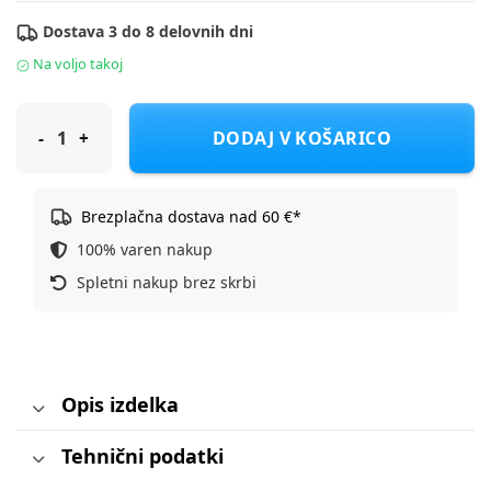
Dostava 3 do 8 delovnih dni
Na voljo takoj
Britax Römer Košara za voziček Smile 5Z frost grey
DODAJ V KOŠARICO
Brezplačna dostava nad 60 €*
100% varen nakup
Spletni nakup brez skrbi
Opis izdelka
Tehnični podatki