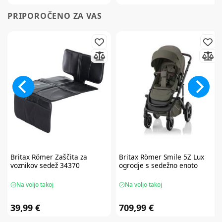
PRIPOROČENO ZA VAS
Britax Römer
Zaščita za
Britax Römer
Smile 5Z Lux
voznikov sedež 34370
ogrodje s sedežno enoto
Na voljo takoj
Na voljo takoj
39,99 €
709,99 €