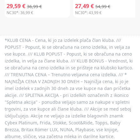
29,59 €
27,49 €
36,99 €
54,99 €
NC30*:
36,99 €
NC30*:
43,99 €
*KLUB CENA - Cena, ki jo za izdelek plača član kluba. ///
POPUST - Popust, ki se obračuna na ceno izdelka, in velja za
vse kupce. /// KLUB POPUST - Popust, ki se obračuna na ceno
izdelka, in velja za člane kluba. /// KLUB BONUS - Vrednost, ki
se obračuna na ceno izdelka in se prišteje na klubsko kartico.
/// TRENUTNA CENA – Trenutno veljavna cena izdelka. /// *
NAJNIŽJA CENA V ZADNJIH 30 DNEH – Najnižja cena, ki jo je
imel izdelek v zadnjih 30 dneh za vse kupce na dan pričetka
akcije. /// SPLETNA AKCIJA - pri izdelkih označenih z ikonico
"Spletna akcija" - ponudba veljajo samo za nakupe v spletni
trgovini, za vse kupce ali člane kluba. /// Akcije se med seboj
izključujejo. Akcije ne veljajo za izdelke blagovnih znamk
Cybex Platinum, Frida, Stokke, Scoot&Ride, Topps, Baby
Brezza, Britax Römer LUX, NUNA, Playbase, vse knjige,
albume, sličice, vsa začetna mleka in darilne kartice.