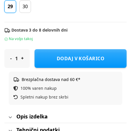
29
30
Dostava 3 do 8 delovnih dni
Na voljo takoj
Adidas športni copat JP5148 RUNFALCON 5 EL C F grey 29
DODAJ V KOŠARICO
Brezplačna dostava nad 60 €*
100% varen nakup
Spletni nakup brez skrbi
Opis izdelka
Tehnični podatki