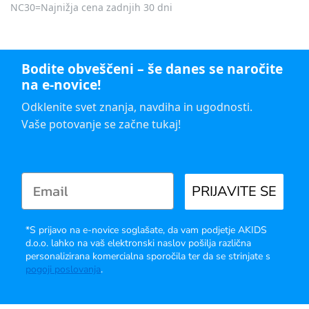
NC30=Najnižja cena zadnjih 30 dni
Bodite obveščeni – še danes se naročite
na e-novice!
Odklenite svet znanja, navdiha in ugodnosti.
Vaše potovanje se začne tukaj!
PRIJAVITE SE
*S prijavo na e-novice soglašate, da vam podjetje AKIDS
d.o.o. lahko na vaš elektronski naslov pošilja različna
personalizirana komercialna sporočila ter da se strinjate s
pogoji poslovanja
.