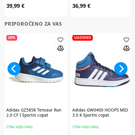
39,99 €
36,99 €
PRIPOROČENO ZA VAS
20%
UGODNO
Adidas
GZ5858 Tensaur Run
Adidas
GW0400 HOOPS MID
2.0 CF I športni copat
3.0 K športni copat
Na voljo takoj
Na voljo takoj