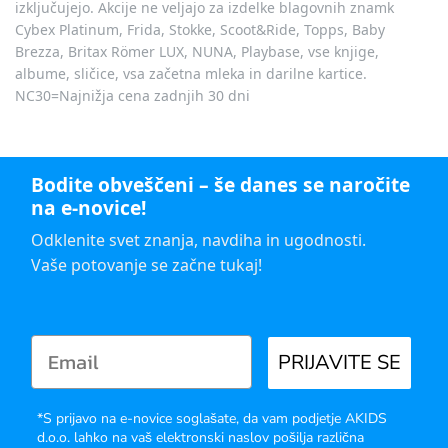
izključujejo. Akcije ne veljajo za izdelke blagovnih znamk
Cybex Platinum, Frida, Stokke, Scoot&Ride, Topps, Baby
Brezza, Britax Römer LUX, NUNA, Playbase, vse knjige,
albume, sličice, vsa začetna mleka in darilne kartice.
NC30=Najnižja cena zadnjih 30 dni
Bodite obveščeni – še danes se naročite
na e-novice!
Odklenite svet znanja, navdiha in ugodnosti.
Vaše potovanje se začne tukaj!
PRIJAVITE SE
*S prijavo na e-novice soglašate, da vam podjetje AKIDS
d.o.o. lahko na vaš elektronski naslov pošilja različna