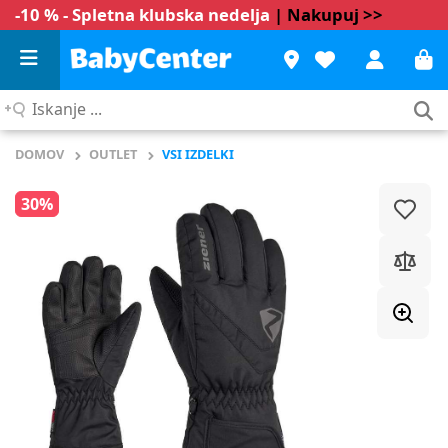
-10 % - Spletna klubska nedelja
| Nakupuj >>
Iskanje
...
DOMOV
OUTLET
VSI IZDELKI
30%