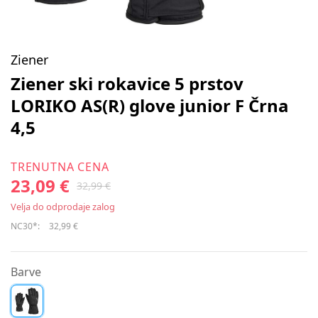
Ziener
Ziener ski rokavice 5 prstov
LORIKO AS(R) glove junior F Črna
4,5
TRENUTNA CENA
23,09 €
32,99 €
Velja do odprodaje zalog
NC30*:
32,99 €
Barve