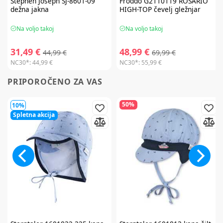
Stephen Joseph
SJ-8601-09
Froddo
G2110119 ROSARIO
dežna jakna
HIGH-TOP čevelj gležnjar
Na voljo takoj
Na voljo takoj
31,49 €
48,99 €
44,99 €
69,99 €
NC30*:
44,99 €
NC30*:
55,99 €
PRIPOROČENO ZA VAS
50%
10%
Spletna akcija