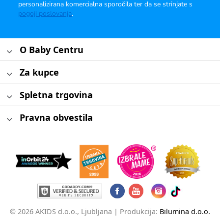
personalizirana komercialna sporočila ter da se strinjate s
pogoji poslovanja
.
O Baby Centru
Za kupce
Spletna trgovina
Pravna obvestila
© 2026 AKIDS d.o.o., Ljubljana |
Produkcija:
Bilumina d.o.o.