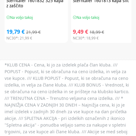
Sterntaler
1601832 325 kapa
Sterntaler
1601813 kapa šilt
z zaščito
Na voljo takoj
Na voljo takoj
19,79 €
9,49 €
21,99 €
18,99 €
NC30*:
21,99 €
NC30*:
18,99 €
*KLUB CENA - Cena, ki jo za izdelek plača član kluba. ///
POPUST - Popust, ki se obračuna na ceno izdelka, in velja za
vse kupce. /// KLUB POPUST - Popust, ki se obračuna na ceno
izdelka, in velja za člane kluba. /// KLUB BONUS - Vrednost, ki
se obračuna na ceno izdelka in se prišteje na klubsko kartico.
/// TRENUTNA CENA – Trenutno veljavna cena izdelka. /// *
NAJNIŽJA CENA V ZADNJIH 30 DNEH – Najnižja cena, ki jo je
imel izdelek v zadnjih 30 dneh za vse kupce na dan pričetka
akcije. /// SPLETNA AKCIJA - pri izdelkih označenih z ikonico
"Spletna akcija" - ponudba veljajo samo za nakupe v spletni
trgovini, za vse kupce ali člane kluba. /// Akcije se med seboj