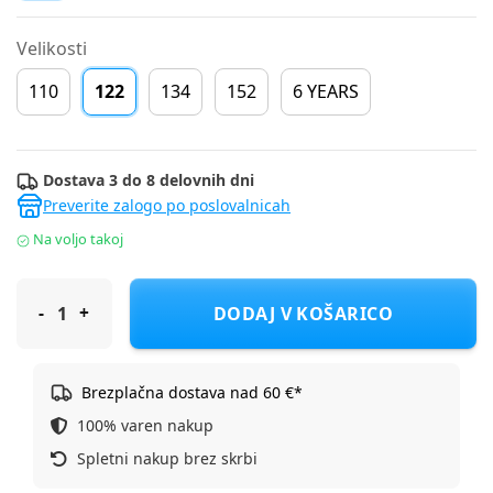
Velikosti
110
122
134
152
6 YEARS
Dostava 3 do 8 delovnih dni
Preverite zalogo po poslovalnicah
Na voljo takoj
Ziener ski rokavice 5 prstov LORIKO AS(R) glove junior F Črna 4,
DODAJ V KOŠARICO
Brezplačna dostava nad 60 €*
100% varen nakup
Spletni nakup brez skrbi