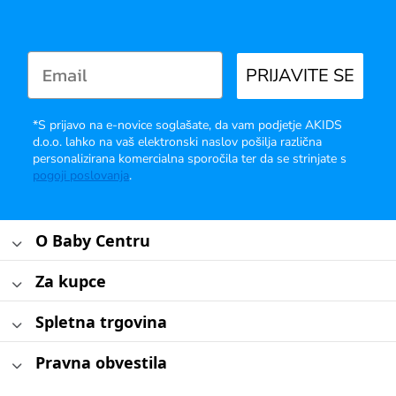
PRIJAVITE SE
*S prijavo na e-novice soglašate, da vam podjetje AKIDS
d.o.o. lahko na vaš elektronski naslov pošilja različna
personalizirana komercialna sporočila ter da se strinjate s
pogoji poslovanja
.
O Baby Centru
Za kupce
Spletna trgovina
Pravna obvestila