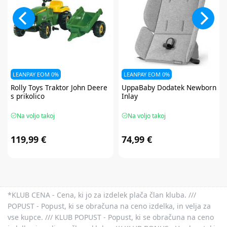
LEANPAY EOM 0%
LEANPAY EOM 0%
Rolly Toys
Traktor John Deere
UppaBaby
Dodatek Newborn
s prikolico
Inlay
Na voljo takoj
Na voljo takoj
119,99 €
74,99 €
*KLUB CENA - Cena, ki jo za izdelek plača član kluba. ///
POPUST - Popust, ki se obračuna na ceno izdelka, in velja za
vse kupce. /// KLUB POPUST - Popust, ki se obračuna na ceno