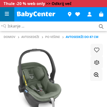
Thule -20 % web only
>> Odkrij več
Iskanje
...
DOMOV
AVTOSEDEŽI
PO VIŠINI
AVTOSEDEŽI DO 87 CM