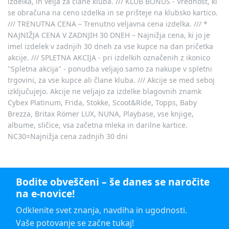
izdelka, in velja za člane kluba. /// KLUB BONUS - Vrednost, ki
se obračuna na ceno izdelka in se prišteje na klubsko kartico.
/// TRENUTNA CENA – Trenutno veljavna cena izdelka. /// *
NAJNIŽJA CENA V ZADNJIH 30 DNEH – Najnižja cena, ki jo je
imel izdelek v zadnjih 30 dneh za vse kupce na dan pričetka
akcije. /// SPLETNA AKCIJA - pri izdelkih označenih z ikonico
"Spletna akcija" - ponudba veljajo samo za nakupe v spletni
trgovini, za vse kupce ali člane kluba. /// Akcije se med seboj
izključujejo. Akcije ne veljajo za izdelke blagovnih znamk
Cybex Platinum, Frida, Stokke, Scoot&Ride, Topps, Baby
Brezza, Britax Römer LUX, NUNA, Playbase, vse knjige,
albume, sličice, vsa začetna mleka in darilne kartice.
NC30=Najnižja cena zadnjih 30 dni
Bodite obveščeni – še danes se naročite
na e-novice!
Odklenite svet znanja, navdiha in ugodnosti.
Vaše potovanje se začne tukaj!