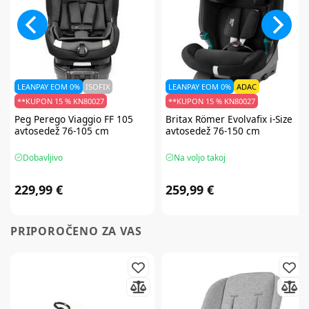
LEANPAY EOM 0%
ISOFIX
LEANPAY EOM 0%
ADAC
**KUPON 15 % KN80027
**KUPON 15 % KN80027
Peg Perego
Viaggio FF 105
Britax Römer
Evolvafix i-Size
avtosedež 76-105 cm
avtosedež 76-150 cm
Dobavljivo
Na voljo takoj
229,99 €
259,99 €
PRIPOROČENO ZA VAS