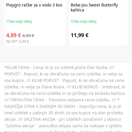
Playgro
račke za v vodo 3 kos
Bebe-Jou
Sweet Butterfly
kahlica
Na voljo takoj
Na voljo takoj
4,89 €
11,99 €
6,99 €
NC30*:
6,99 €
*KLUB CENA - Cena, ki jo za izdelek plača član kluba. ///
POPUST - Popust, ki se obračuna na ceno izdelka, in velja za
vse kupce. /// KLUB POPUST - Popust, ki se obračuna na ceno
izdelka, in velja za člane kluba. /// KLUB BONUS - Vrednost, ki
se obračuna na ceno izdelka in se prišteje na klubsko kartico.
/// TRENUTNA CENA – Trenutno veljavna cena izdelka. /// *
NAJNIŽJA CENA V ZADNJIH 30 DNEH – Najnižja cena, ki jo je
imel izdelek v zadnjih 30 dneh za vse kupce na dan pričetka
akcije. /// SPLETNA AKCIJA - pri izdelkih označenih z ikonico
"Spletna akcija" - ponudba veljajo samo za nakupe v spletni