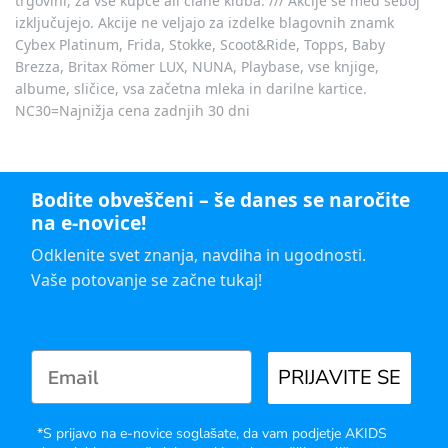
trgovini, za vse kupce ali člane kluba. /// Akcije se med seboj
izključujejo. Akcije ne veljajo za izdelke blagovnih znamk
Cybex Platinum, Frida, Stokke, Scoot&Ride, Topps, Baby
Brezza, Britax Römer LUX, NUNA, Playbase, vse knjige,
albume, sličice, vsa začetna mleka in darilne kartice.
NC30=Najnižja cena zadnjih 30 dni
Bodite obveščeni – še danes se naročite
na e-novice!
Odklenite svet znanja, navdiha in ugodnosti.
Vaše potovanje se začne tukaj!
PRIJAVITE SE
*S prijavo na e-novice soglašate, da vam podjetje AKIDS