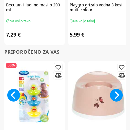
Becutan
Hladilno mazilo 200
Playgro
grizalo vodna 3 kosi
ml
multi colour
Na voljo takoj
Na voljo takoj
7,29 €
5,99 €
PRIPOROČENO ZA VAS
30%