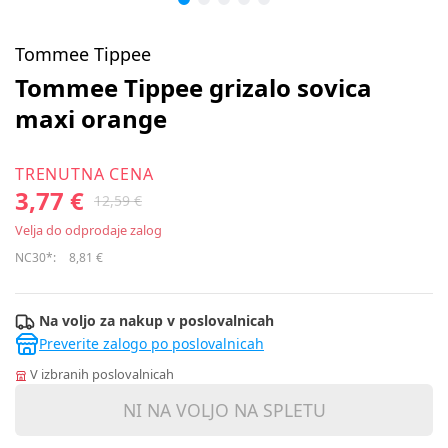
Tommee Tippee
Tommee Tippee grizalo sovica
maxi orange
TRENUTNA CENA
3,77 €
12,59 €
Velja do odprodaje zalog
NC30*:
8,81 €
Na voljo za nakup v poslovalnicah
Preverite zalogo po poslovalnicah
V izbranih poslovalnicah
NI NA VOLJO NA SPLETU