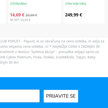
Dobavljivo
Na voljo takoj
14,69 €
249,99 €
20,99 €
NC30*:
20,99 €
 KLUB POPUST - Popust, ki se obračuna na ceno izdelka, in velja za
nutno veljavna cena izdelka. /// * NAJNIŽJA CENA V ZADNJIH 30
označenih z ikonico "Spletna akcija" - ponudba veljajo samo za
 znamk Cybex Platinum, Frida, Stokke, Scoot&Ride, Topps, Baby
dnjih 30 dni
PRIJAVITE SE