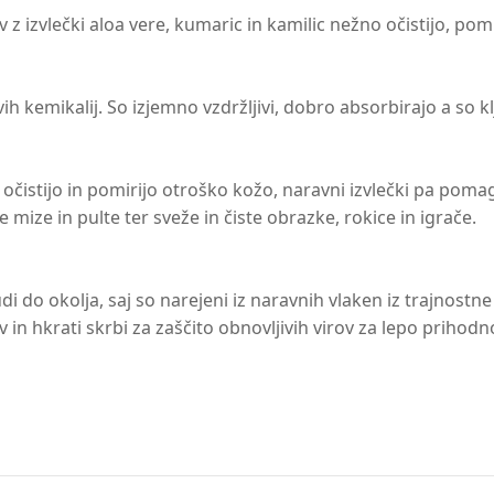
z izvlečki aloa vere, kumaric in kamilic nežno očistijo, pomi
ivih kemikalij. So izjemno vzdržljivi, dobro absorbirajo a so
očistijo in pomirijo otroško kožo, naravni izvlečki pa poma
e mize in pulte ter sveže in čiste obrazke, rokice in igrače.
i do okolja, saj so narejeni iz naravnih vlaken iz trajnostne 
v in hkrati skrbi za zaščito obnovljivih virov za lepo prihod