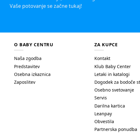
Vaše potovanje se začne tukaj!
O BABY CENTRU
ZA KUPCE
Naša zgodba
Kontakt
Predstavitev
Klub Baby Center
Osebna izkaznica
Letaki in katalogi
Zaposlitev
Dogodek za bodoče s
Osebno svetovanje
Servis
Darilna kartica
Leanpay
Obvestila
Partnerska ponudba