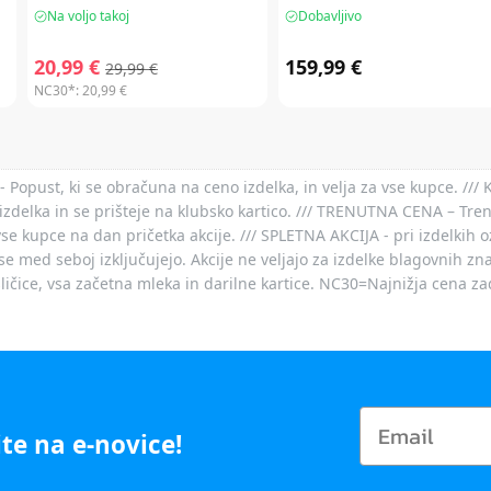
Na voljo takoj
Dobavljivo
20,99 €
159,99 €
29,99 €
NC30*:
20,99 €
- Popust, ki se obračuna na ceno izdelka, in velja za vse kupce. ///
izdelka in se prišteje na klubsko kartico. /// TRENUTNA CENA – Tre
vse kupce na dan pričetka akcije. /// SPLETNA AKCIJA - pri izdelkih 
je se med seboj izključujejo. Akcije ne veljajo za izdelke blagovnih
ičice, vsa začetna mleka in darilne kartice. NC30=Najnižja cena za
te na e-novice!