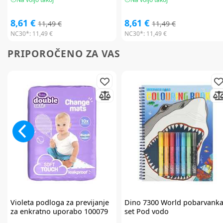
8,61 €
8,61 €
11,49 €
11,49 €
NC30*:
11,49 €
NC30*:
11,49 €
PRIPOROČENO ZA VAS
Violeta
podloga za previjanje
Dino
7300 World pobarvank
za enkratno uporabo 100079
set Pod vodo