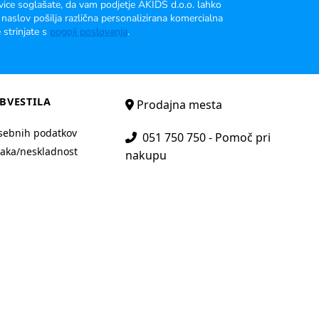
vice soglašate, da vam podjetje AKIDS d.o.o. lahko
 naslov pošilja različna personalizirana komercialna
 strinjate s
pogoji poslovanja
.
BVESTILA
Prodajna mesta
sebnih podatkov
051 750 750 - Pomoč pri
aka/neskladnost
nakupu