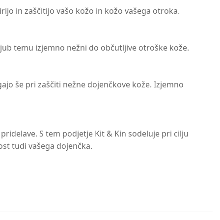
rijo in zaščitijo vašo kožo in kožo vašega otroka.
 kljub temu izjemno nežni do občutljive otroške kože.
gajo še pri zaščiti nežne dojenčkove kože. Izjemno
pridelave. S tem podjetje Kit & Kin sodeluje pri cilju
nost tudi vašega dojenčka.