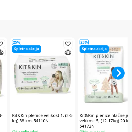
25%
25%
Spletna akcija
Spletna akcija
9-
Kit&Kin
plenice velikost 1, (2-5
Kit&Kin
plenice hlačne jun
kg) 38 kos 54110N
velikost 5, (12-17kg) 20 ko
54172N
Na voljo takoj
Na voljo takoj