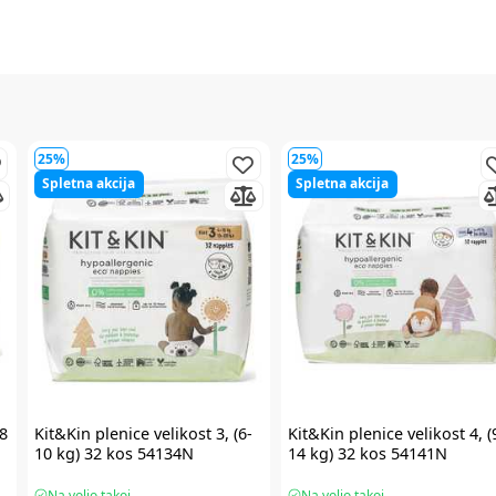
25%
25%
Spletna akcija
Spletna akcija
-8
Kit&Kin
plenice velikost 3, (6-
Kit&Kin
plenice velikost 4, (
10 kg) 32 kos 54134N
14 kg) 32 kos 54141N
Na voljo takoj
Na voljo takoj