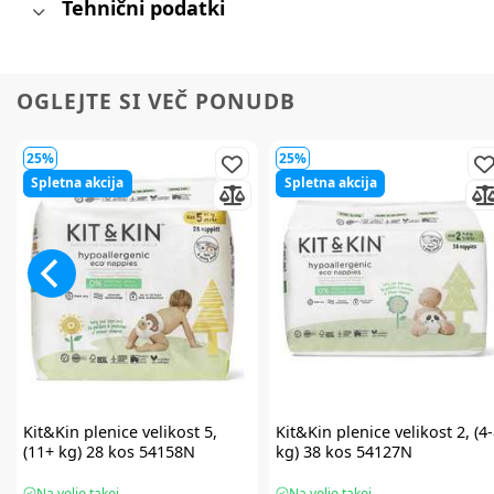
Tehnični podatki
OGLEJTE SI VEČ PONUDB
25%
25%
Spletna akcija
Spletna akcija
Kit&Kin
plenice velikost 5,
Kit&Kin
plenice velikost 2, (4
(11+ kg) 28 kos 54158N
kg) 38 kos 54127N
Na voljo takoj
Na voljo takoj