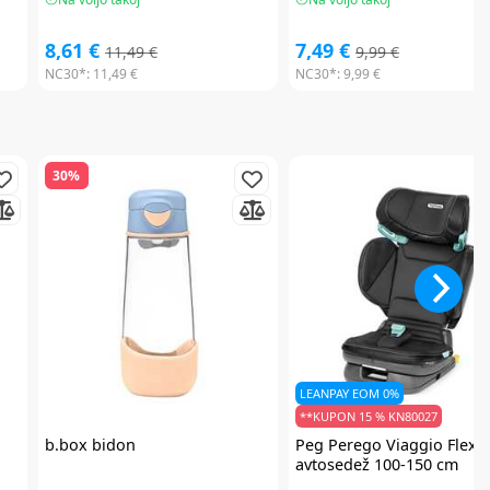
8,61 €
7,49 €
11,49 €
9,99 €
NC30*:
11,49 €
NC30*:
9,99 €
30%
LEANPAY EOM 0%
**KUPON 15 % KN80027
b.box
bidon
Peg Perego
Viaggio Flex
avtosedež 100-150 cm