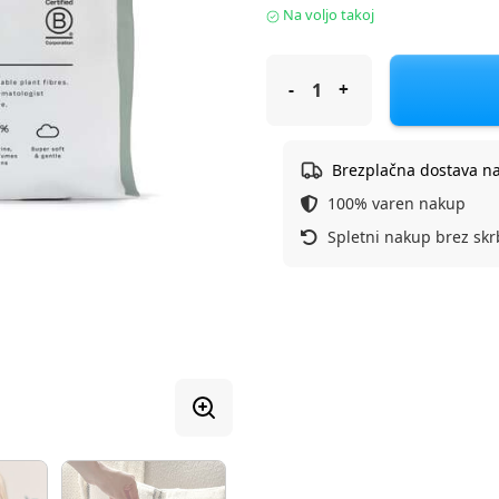
Na voljo takoj
Kit&Kin vlažilni robčki 60/1 5
Brezplačna dostava n
100% varen nakup
Spletni nakup brez skr