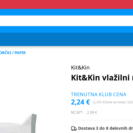
OBČKI / PAPIR
Kit&Kin
Kit&Kin vlažilni
TRENUTNA KLUB CENA
2,24 €
2,99 €
Cena na enoto: 0,03
NC30*:
2,99 €
Dostava 3 do 8 delovnih dn