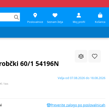
Poslovalnice
Seznam želja
Moj profil
Košarica
 robčki 60/1 54196N
Velja od 07.08.2026 do 18.08.2026
€ / kos
i
Preverite zalogo po poslovalnicah