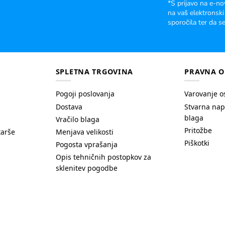
*S prijavo na e-no
na vaš elektronski
sporočila ter da se
SPLETNA TRGOVINA
PRAVNA O
Pogoji poslovanja
Varovanje o
Dostava
Stvarna nap
blaga
Vračilo blaga
Pritožbe
tarše
Menjava velikosti
Piškotki
Pogosta vprašanja
Opis tehničnih postopkov za
sklenitev pogodbe