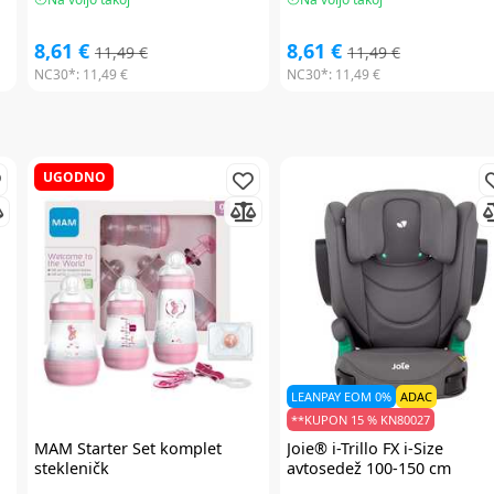
8,61 €
8,61 €
11,49 €
11,49 €
NC30*:
11,49 €
NC30*:
11,49 €
UGODNO
LEANPAY EOM 0%
ADAC
**KUPON 15 % KN80027
a
MAM
Starter Set komplet
Joie®
i-Trillo FX i-Size
stekleničk
avtosedež 100-150 cm