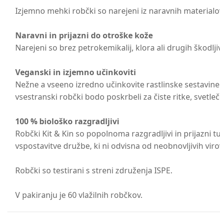
Izjemno mehki robčki so narejeni iz naravnih materialov 
Naravni in prijazni do otroške kože
Narejeni so brez petrokemikalij, klora ali drugih škodlj
Veganski in izjemno učinkoviti
Nežne a vseeno izredno učinkovite rastlinske sestavine 
vsestranski robčki bodo poskrbeli za čiste ritke, svetleč
100 % biološko razgradljivi
Robčki Kit & Kin so popolnoma razgradljivi in prijazni tud
vspostavitve družbe, ki ni odvisna od neobnovljivih viro
Robčki so testirani s streni združenja ISPE.
V pakiranju je 60 vlažilnih robčkov.