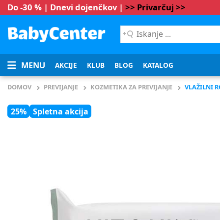
Do -30 % | Dnevi dojenčkov |
>> Privarčuj >>
Iskanje
...
MENU
AKCIJE
KLUB
BLOG
KATALOG
DOMOV
PREVIJANJE
KOZMETIKA ZA PREVIJANJE
VLAŽILNI R
25%
Spletna akcija