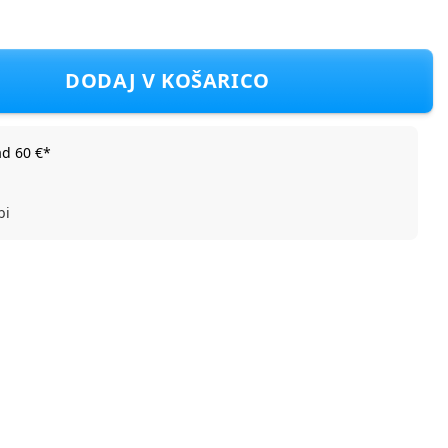
4196N
DODAJ V KOŠARICO
ad 60 €*
bi