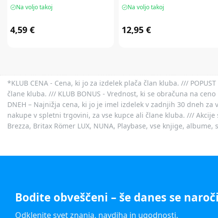
Na voljo takoj
Na voljo takoj
4,59 €
12,95 €
*KLUB CENA - Cena, ki jo za izdelek plača član kluba. /// POPUST 
člane kluba. /// KLUB BONUS - Vrednost, ki se obračuna na ceno 
DNEH – Najnižja cena, ki jo je imel izdelek v zadnjih 30 dneh za 
nakupe v spletni trgovini, za vse kupce ali člane kluba. /// Akci
Brezza, Britax Römer LUX, NUNA, Playbase, vse knjige, albume, sl
Bodite obveščeni – še danes se naroči
Odklenite svet znanja, navdiha in ugodnosti.