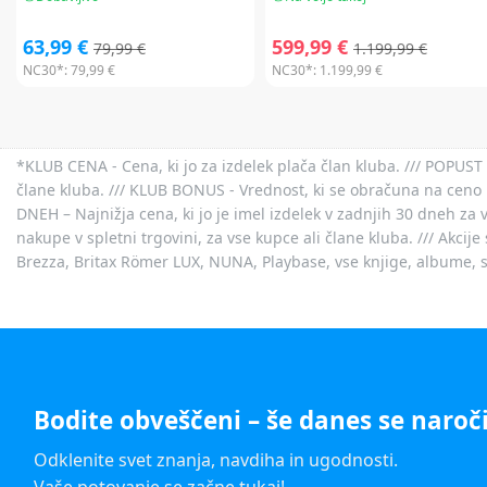
63,99 €
599,99 €
79,99 €
1.199,99 €
NC30*:
79,99 €
NC30*:
1.199,99 €
*KLUB CENA - Cena, ki jo za izdelek plača član kluba. /// POPUST 
člane kluba. /// KLUB BONUS - Vrednost, ki se obračuna na ceno 
DNEH – Najnižja cena, ki jo je imel izdelek v zadnjih 30 dneh za 
nakupe v spletni trgovini, za vse kupce ali člane kluba. /// Akci
Brezza, Britax Römer LUX, NUNA, Playbase, vse knjige, albume, sl
Bodite obveščeni – še danes se naroči
Odklenite svet znanja, navdiha in ugodnosti.