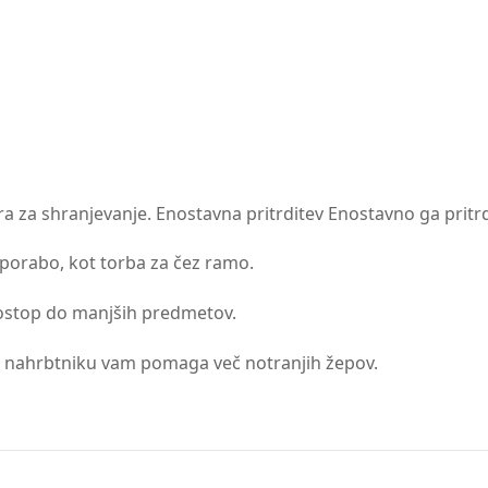
a za shranjevanje. Enostavna pritrditev Enostavno ga pritrd
porabo, kot torba za čez ramo.
ostop do manjših predmetov.
 v nahrbtniku vam pomaga več notranjih žepov.