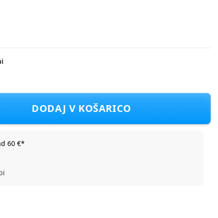
i
 Sling pack Sapling black
DODAJ V KOŠARICO
ad 60 €*
bi