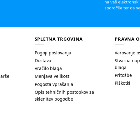
na vaš elektronski
sporočila ter da se
SPLETNA TRGOVINA
PRAVNA O
Pogoji poslovanja
Varovanje o
Dostava
Stvarna nap
blaga
Vračilo blaga
Pritožbe
tarše
Menjava velikosti
Piškotki
Pogosta vprašanja
Opis tehničnih postopkov za
sklenitev pogodbe