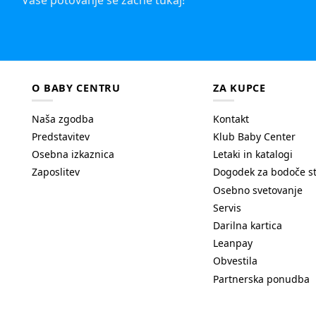
Vaše potovanje se začne tukaj!
O BABY CENTRU
ZA KUPCE
Naša zgodba
Kontakt
Predstavitev
Klub Baby Center
Osebna izkaznica
Letaki in katalogi
Zaposlitev
Dogodek za bodoče s
Osebno svetovanje
Servis
Darilna kartica
Leanpay
Obvestila
Partnerska ponudba