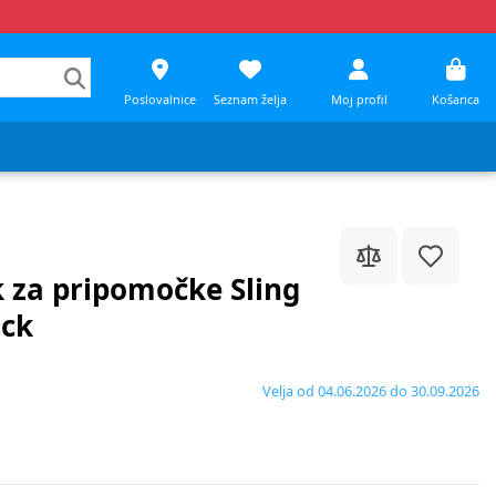
Poslovalnice
Seznam želja
Moj profil
Košarica
 za pripomočke Sling
ack
Velja od 04.06.2026 do 30.09.2026