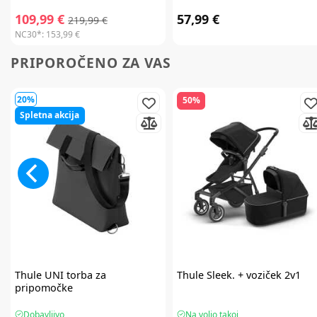
109,99 €
57,99 €
219,99 €
NC30*:
153,99 €
PRIPOROČENO ZA VAS
20%
50%
Spletna akcija
Thule
UNI torba za
Thule
Sleek. + voziček 2v1
pripomočke
Dobavljivo
Na voljo takoj