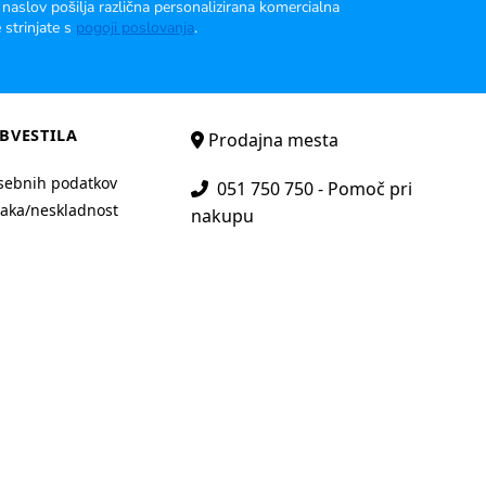
 naslov pošilja različna personalizirana komercialna
 strinjate s
pogoji poslovanja
.
BVESTILA
Prodajna mesta
sebnih podatkov
051 750 750 - Pomoč pri
aka/neskladnost
nakupu