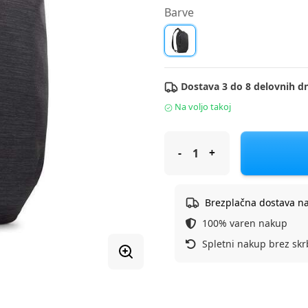
Barve
Dostava 3 do 8 delovnih dn
Na voljo takoj
Thule Nahrbtnik za pripomočke
Brezplačna dostava n
100% varen nakup
Spletni nakup brez skr