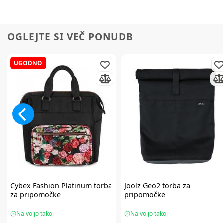
OGLEJTE SI VEČ PONUDB
UGODNO
Cybex
Fashion Platinum torba
Joolz
Geo2 torba za
za pripomočke
pripomočke
Na voljo takoj
Na voljo takoj