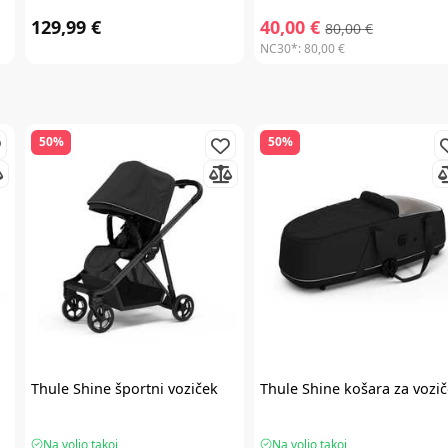
129,99 €
40,00 €
80,00 €
NC30*:
80,00 €
50%
50%
Thule
Shine športni voziček
Thule
Shine košara za vozi
Na voljo takoj
Na voljo takoj