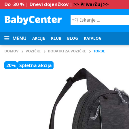
Do -30 % | Dnevi dojenčkov |
>> Privarčuj >>
Iskanje
...
MENU
AKCIJE
KLUB
BLOG
KATALOG
DOMOV
VOZIČKI
DODATKI ZA VOZIČKE
TORBE
20%
Spletna akcija