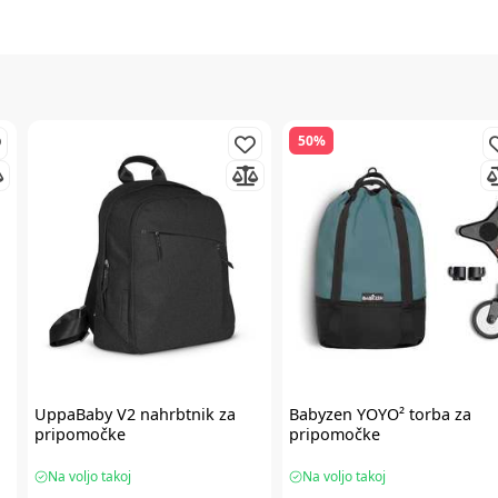
50%
UppaBaby
V2 nahrbtnik za
Babyzen
YOYO² torba za
pripomočke
pripomočke
Na voljo takoj
Na voljo takoj