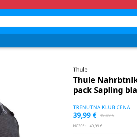
Thule
Thule Nahrbtnik
pack Sapling bl
TRENUTNA KLUB CENA
39,99 €
49,99 €
NC30*:
49,99 €