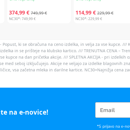
374,99 €
114,99 €
749,99 €
229,99 €
NC30*:
749,99 €
NC30*:
229,99 €
- Popust, ki se obračuna na ceno izdelka, in velja za vse kupce. ///
izdelka in se prišteje na klubsko kartico. /// TRENUTNA CENA – Tre
vse kupce na dan pričetka akcije. /// SPLETNA AKCIJA - pri izdelkih 
je se med seboj izključujejo. Akcije ne veljajo za izdelke blagovnih
ičice, vsa začetna mleka in darilne kartice. NC30=Najnižja cena za
te na e-novice!
*S prijavo na e-no