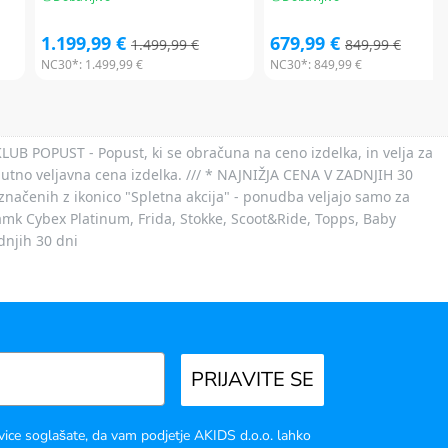
1.199,99 €
679,99 €
1.499,99 €
849,99 €
NC30*:
1.499,99 €
NC30*:
849,99 €
 KLUB POPUST - Popust, ki se obračuna na ceno izdelka, in velja za
nutno veljavna cena izdelka. /// * NAJNIŽJA CENA V ZADNJIH 30
označenih z ikonico "Spletna akcija" - ponudba veljajo samo za
 znamk Cybex Platinum, Frida, Stokke, Scoot&Ride, Topps, Baby
dnjih 30 dni
PRIJAVITE SE
vice soglašate, da vam podjetje AKIDS d.o.o. lahko