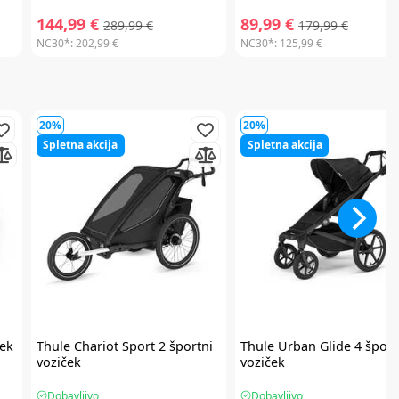
144,99 €
89,99 €
289,99 €
179,99 €
NC30*:
202,99 €
NC30*:
125,99 €
20%
20%
Spletna akcija
Spletna akcija
ček
Thule
Chariot Sport 2 športni
Thule
Urban Glide 4 šport
voziček
voziček
Dobavljivo
Dobavljivo