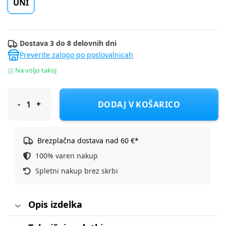
UNI
Dostava 3 do 8 delovnih dni
Preverite zalogo po poslovalnicah
Na voljo takoj
Stephen Joseph dežnik Dino 1302-59 F Večbarvno UNI
DODAJ V KOŠARICO
Brezplačna dostava nad 60 €*
100% varen nakup
Spletni nakup brez skrbi
Opis izdelka