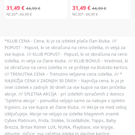
31,49 €
31,49 €
44,99 €
44,99 €
NC30*:
44,99 €
NC30*:
44,99 €
*KLUB CENA - Cena, ki jo za izdelek plača član kluba. ///
POPUST - Popust, ki se obračuna na ceno izdelka, in velja za
vse kupce. /// KLUB POPUST - Popust, ki se obračuna na ceno
izdelka, in velja za člane kluba. /// KLUB BONUS - Vrednost, ki
se obračuna na ceno izdelka in se prišteje na klubsko kartico.
/// TRENUTNA CENA – Trenutno veljavna cena izdelka. /// *
NAJNIŽJA CENA V ZADNJIH 30 DNEH – Najnižja cena, ki jo je
imel izdelek v zadnjih 30 dneh za vse kupce na dan pričetka
akcije. /// SPLETNA AKCIJA - pri izdelkih označenih z ikonico
"Spletna akcija" - ponudba veljajo samo za nakupe v spletni
trgovini, za vse kupce ali člane kluba. /// Akcije se med seboj
izključujejo. Akcije ne veljajo za izdelke blagovnih znamk
Cybex Platinum, Frida, Stokke, Scoot&Ride, Topps, Baby
Brezza, Britax Römer LUX, NUNA, Playbase, vse knjige,
albume, sličice, vsa začetna mleka in darilne kartice.