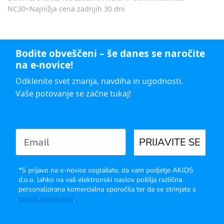
NC30=Najnižja cena zadnjih 30 dni
Bodite obveščeni – še danes se naročite
na e-novice!
Odklenite svet znanja, navdiha in ugodnosti.
Vaše potovanje se začne tukaj!
PRIJAVITE SE
*S prijavo na e-novice soglašate, da vam podjetje AKIDS
d.o.o. lahko na vaš elektronski naslov pošilja različna
personalizirana komercialna sporočila ter da se strinjate s
pogoji poslovanja
.