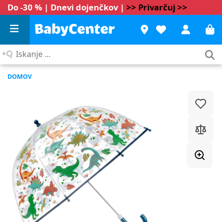
Do -30 % | Dnevi dojenčkov |
>> Privarčuj >>
Iskanje
...
DOMOV