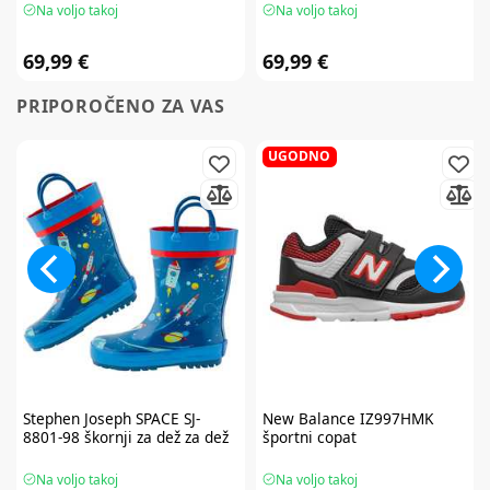
Na voljo takoj
Na voljo takoj
69,99 €
69,99 €
PRIPOROČENO ZA VAS
UGODNO
Stephen Joseph
SPACE SJ-
New Balance
IZ997HMK
8801-98 škornji za dež za dež
športni copat
Na voljo takoj
Na voljo takoj