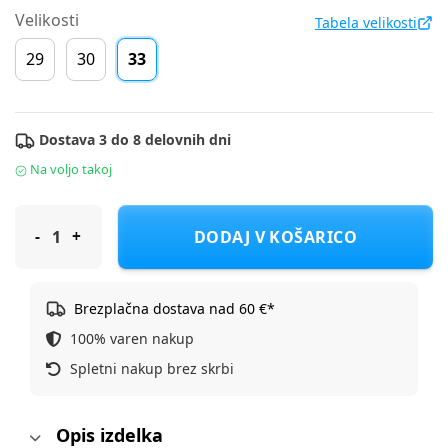
Velikosti
Tabela velikosti
29
30
33
Dostava 3 do 8 delovnih dni
Na voljo takoj
Skechers športni copat 400139L BBLM S LIGHTS-FLEX-GLOW ULT
DODAJ V KOŠARICO
Brezplačna dostava nad 60 €*
100% varen nakup
Spletni nakup brez skrbi
Opis izdelka