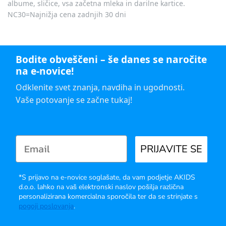
albume, sličice, vsa začetna mleka in darilne kartice.
NC30=Najnižja cena zadnjih 30 dni
Bodite obveščeni – še danes se naročite
na e-novice!
Odklenite svet znanja, navdiha in ugodnosti.
Vaše potovanje se začne tukaj!
PRIJAVITE SE
*S prijavo na e-novice soglašate, da vam podjetje AKIDS
d.o.o. lahko na vaš elektronski naslov pošilja različna
personalizirana komercialna sporočila ter da se strinjate s
pogoji poslovanja
.