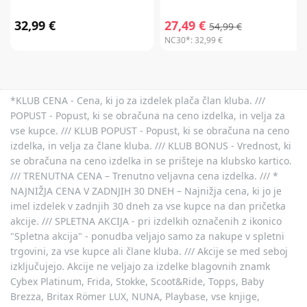
32,99 €
27,49 €
54,99 €
NC30*:
32,99 €
*KLUB CENA - Cena, ki jo za izdelek plača član kluba. ///
POPUST - Popust, ki se obračuna na ceno izdelka, in velja za
vse kupce. /// KLUB POPUST - Popust, ki se obračuna na ceno
izdelka, in velja za člane kluba. /// KLUB BONUS - Vrednost, ki
se obračuna na ceno izdelka in se prišteje na klubsko kartico.
/// TRENUTNA CENA – Trenutno veljavna cena izdelka. /// *
NAJNIŽJA CENA V ZADNJIH 30 DNEH – Najnižja cena, ki jo je
imel izdelek v zadnjih 30 dneh za vse kupce na dan pričetka
akcije. /// SPLETNA AKCIJA - pri izdelkih označenih z ikonico
"Spletna akcija" - ponudba veljajo samo za nakupe v spletni
trgovini, za vse kupce ali člane kluba. /// Akcije se med seboj
izključujejo. Akcije ne veljajo za izdelke blagovnih znamk
Cybex Platinum, Frida, Stokke, Scoot&Ride, Topps, Baby
Brezza, Britax Römer LUX, NUNA, Playbase, vse knjige,