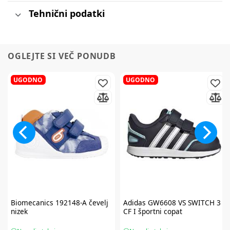
Tehnični podatki
OGLEJTE SI VEČ PONUDB
UGODNO
UGODNO
Biomecanics
192148-A čevelj
Adidas
GW6608 VS SWITCH 3
nizek
CF I športni copat