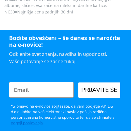
albume, sličice, vsa začetna mleka in darilne kartice.
NC30=Najnižja cena zadnjih 30 dni
Bodite obveščeni – še danes se naročite
na e-novice!
Odklenite svet znanja, navdiha in ugodnosti.
Vaše potovanje se začne tukaj!
PRIJAVITE SE
*S prijavo na e-novice soglašate, da vam podjetje AKIDS
d.o.o. lahko na vaš elektronski naslov pošilja različna
personalizirana komercialna sporočila ter da se strinjate s
pogoji poslovanja
.