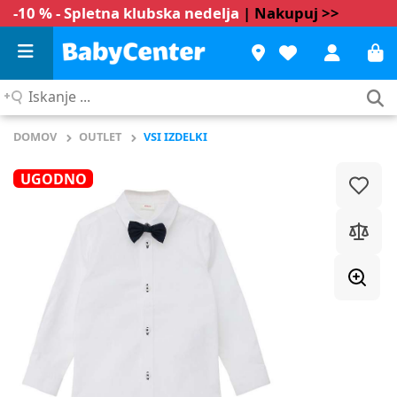
-10 % - Spletna klubska nedelja
| Nakupuj >>
Iskanje
...
DOMOV
OUTLET
VSI IZDELKI
UGODNO