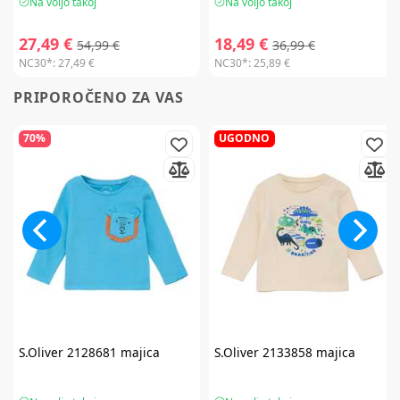
Na voljo takoj
Na voljo takoj
27,49 €
18,49 €
54,99 €
36,99 €
NC30*:
27,49 €
NC30*:
25,89 €
PRIPOROČENO ZA VAS
70%
UGODNO
S.Oliver
2128681 majica
S.Oliver
2133858 majica