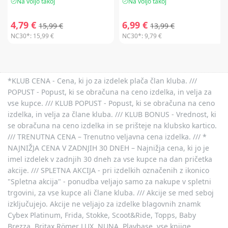
Na voljo takoj
Na voljo takoj
4,79 €
6,99 €
15,99 €
13,99 €
NC30*:
15,99 €
NC30*:
9,79 €
*KLUB CENA - Cena, ki jo za izdelek plača član kluba. ///
POPUST - Popust, ki se obračuna na ceno izdelka, in velja za
vse kupce. /// KLUB POPUST - Popust, ki se obračuna na ceno
izdelka, in velja za člane kluba. /// KLUB BONUS - Vrednost, ki
se obračuna na ceno izdelka in se prišteje na klubsko kartico.
/// TRENUTNA CENA – Trenutno veljavna cena izdelka. /// *
NAJNIŽJA CENA V ZADNJIH 30 DNEH – Najnižja cena, ki jo je
imel izdelek v zadnjih 30 dneh za vse kupce na dan pričetka
akcije. /// SPLETNA AKCIJA - pri izdelkih označenih z ikonico
"Spletna akcija" - ponudba veljajo samo za nakupe v spletni
trgovini, za vse kupce ali člane kluba. /// Akcije se med seboj
izključujejo. Akcije ne veljajo za izdelke blagovnih znamk
Cybex Platinum, Frida, Stokke, Scoot&Ride, Topps, Baby
Brezza, Britax Römer LUX, NUNA, Playbase, vse knjige,