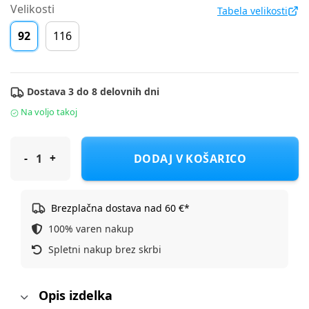
Velikosti
Tabela velikosti
92
116
Dostava 3 do 8 delovnih dni
Na voljo takoj
S.Oliver srajca DR 2137495 F Bela 92
DODAJ V KOŠARICO
Brezplačna dostava nad 60 €*
100% varen nakup
Spletni nakup brez skrbi
Opis izdelka