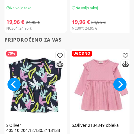
Na voljo takoj
Na voljo takoj
19,96 €
19,96 €
24,95 €
24,95 €
NC30*:
24,95 €
NC30*:
24,95 €
PRIPOROČENO ZA VAS
70%
UGODNO
S.Oliver
S.Oliver
2134349 obleka
405.10.204.12.130.2113133