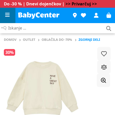
Do -30 % | Dnevi dojenčkov |
>> Privarčuj >>
Iskanje
...
DOMOV
OUTLET
OBLAČILA DO -70%
ZGORNJI DELI
30%