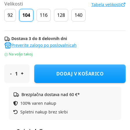
Velikosti
Tabela velikosti
92
104
116
128
140
Dostava 3 do 8 delovnih dni
Preverite zalogo po poslovalnicah
Na voljo takoj
S.Oliver pulover DR 2170294 D Bež 104
DODAJ V KOŠARICO
Brezplačna dostava nad 60 €*
100% varen nakup
Spletni nakup brez skrbi