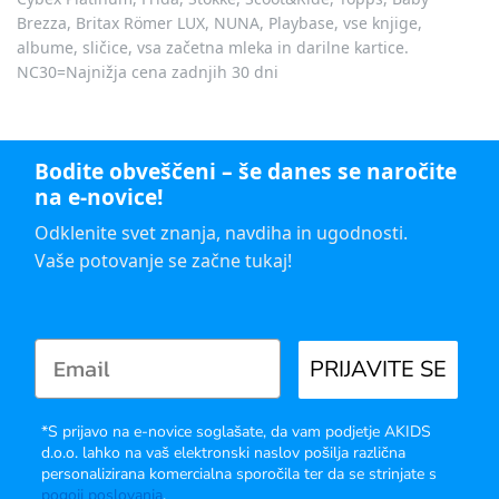
Brezza, Britax Römer LUX, NUNA, Playbase, vse knjige,
albume, sličice, vsa začetna mleka in darilne kartice.
NC30=Najnižja cena zadnjih 30 dni
Bodite obveščeni – še danes se naročite
na e-novice!
Odklenite svet znanja, navdiha in ugodnosti.
Vaše potovanje se začne tukaj!
PRIJAVITE SE
*S prijavo na e-novice soglašate, da vam podjetje AKIDS
d.o.o. lahko na vaš elektronski naslov pošilja različna
personalizirana komercialna sporočila ter da se strinjate s
pogoji poslovanja
.