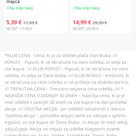
majica
Na voljo takoj
Na voljo takoj
5,39 €
14,99 €
17,99 €
29,99 €
NC30*:
17,99 €
NC30*:
20,99 €
*KLUB CENA - Cena, ki jo za izdelek plača član kluba. ///
POPUST - Popust, ki se obračuna na ceno izdelka, in velja za
vse kupce. /// KLUB POPUST - Popust, ki se obračuna na ceno
izdelka, in velja za člane kluba. /// KLUB BONUS - Vrednost, ki
se obračuna na ceno izdelka in se prišteje na klubsko kartico.
/// TRENUTNA CENA – Trenutno veljavna cena izdelka. /// *
NAJNIŽJA CENA V ZADNJIH 30 DNEH – Najnižja cena, ki jo je
imel izdelek v zadnjih 30 dneh za vse kupce na dan pričetka
akcije. /// SPLETNA AKCIJA - pri izdelkih označenih z ikonico
"Spletna akcija" - ponudba veljajo samo za nakupe v spletni
trgovini, za vse kupce ali člane kluba. /// Akcije se med seboj
izključujejo. Akcije ne veljajo za izdelke blagovnih znamk
Cybex Platinum, Frida, Stokke, Scoot&Ride, Topps, Baby