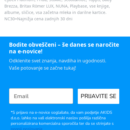
Brezza, Britax Römer LUX, NUNA, Playbase, vse knjige,
albume, sličice, vsa začetna mleka in darilne kartice.
NC30=Najnižja cena zadnjih 30 dni
Bodite obveščeni – še danes se naročite
na e-novice!
Odklenite svet znanja, navdiha in ugodnosti.
Vaše potovanje se začne tukaj!
PRIJAVITE SE
*S prijavo na e-novice soglašate, da vam podjetje AKIDS
d.o.o. lahko na vaš elektronski naslov pošilja različna
personalizirana komercialna sporočila ter da se strinjate s
pogoji poslovanja
.