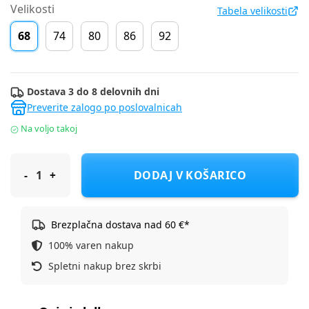
Velikosti
Tabela velikosti
68
74
80
86
92
Dostava 3 do 8 delovnih dni
Preverite zalogo po poslovalnicah
Na voljo takoj
S.Oliver obleka DR 2149915 D Vijolična 68
DODAJ V KOŠARICO
Brezplačna dostava nad 60 €*
100% varen nakup
Spletni nakup brez skrbi