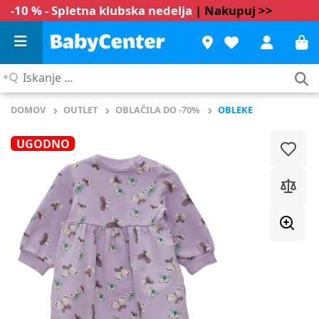
-10 % - Spletna klubska nedelja
| Nakupuj >>
Iskanje
...
DOMOV
OUTLET
OBLAČILA DO -70%
OBLEKE
UGODNO