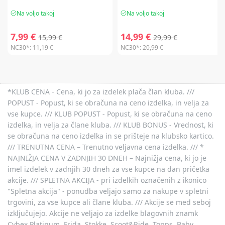
Na voljo takoj
Na voljo takoj
7,99 €
14,99 €
15,99 €
29,99 €
NC30*:
11,19 €
NC30*:
20,99 €
*KLUB CENA - Cena, ki jo za izdelek plača član kluba. ///
POPUST - Popust, ki se obračuna na ceno izdelka, in velja za
vse kupce. /// KLUB POPUST - Popust, ki se obračuna na ceno
izdelka, in velja za člane kluba. /// KLUB BONUS - Vrednost, ki
se obračuna na ceno izdelka in se prišteje na klubsko kartico.
/// TRENUTNA CENA – Trenutno veljavna cena izdelka. /// *
NAJNIŽJA CENA V ZADNJIH 30 DNEH – Najnižja cena, ki jo je
imel izdelek v zadnjih 30 dneh za vse kupce na dan pričetka
akcije. /// SPLETNA AKCIJA - pri izdelkih označenih z ikonico
"Spletna akcija" - ponudba veljajo samo za nakupe v spletni
trgovini, za vse kupce ali člane kluba. /// Akcije se med seboj
izključujejo. Akcije ne veljajo za izdelke blagovnih znamk
Cybex Platinum, Frida, Stokke, Scoot&Ride, Topps, Baby