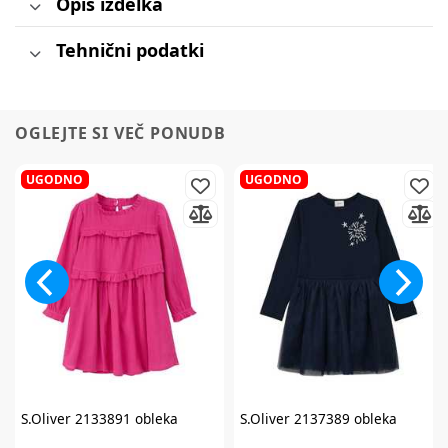
Opis izdelka
Tehnični podatki
OGLEJTE SI VEČ PONUDB
UGODNO
UGODNO
S.Oliver
2133891 obleka
S.Oliver
2137389 obleka