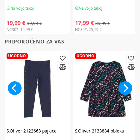
Na voljo takoj
Na voljo takoj
19,99 €
17,99 €
39,99 €
35,99 €
NC30*:
19,99 €
NC30*:
25,19 €
PRIPOROČENO ZA VAS
UGODNO
UGODNO
S.Oliver
2122668 pajkice
S.Oliver
2133884 obleka