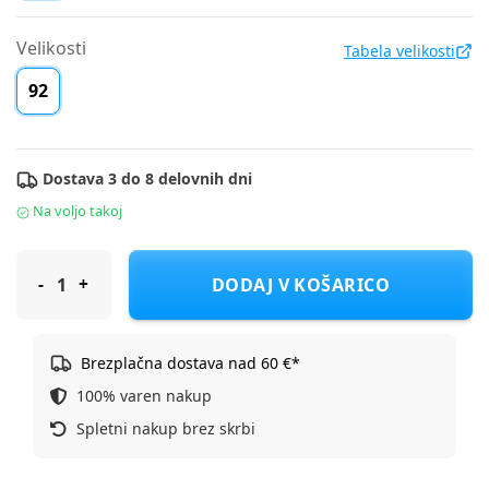
Velikosti
Tabela velikosti
92
Dostava 3 do 8 delovnih dni
Na voljo takoj
S.Oliver majica KR 403.10.204.12.130.2112973 D Zelena 92
DODAJ V KOŠARICO
Brezplačna dostava nad 60 €*
100% varen nakup
Spletni nakup brez skrbi