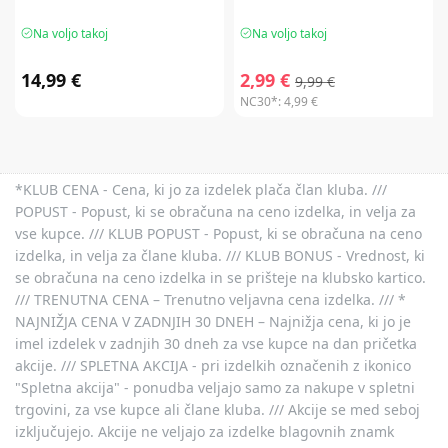
Na voljo takoj
Na voljo takoj
14,99 €
2,99 €
9,99 €
NC30*:
4,99 €
*KLUB CENA - Cena, ki jo za izdelek plača član kluba. ///
POPUST - Popust, ki se obračuna na ceno izdelka, in velja za
vse kupce. /// KLUB POPUST - Popust, ki se obračuna na ceno
izdelka, in velja za člane kluba. /// KLUB BONUS - Vrednost, ki
se obračuna na ceno izdelka in se prišteje na klubsko kartico.
/// TRENUTNA CENA – Trenutno veljavna cena izdelka. /// *
NAJNIŽJA CENA V ZADNJIH 30 DNEH – Najnižja cena, ki jo je
imel izdelek v zadnjih 30 dneh za vse kupce na dan pričetka
akcije. /// SPLETNA AKCIJA - pri izdelkih označenih z ikonico
"Spletna akcija" - ponudba veljajo samo za nakupe v spletni
trgovini, za vse kupce ali člane kluba. /// Akcije se med seboj
izključujejo. Akcije ne veljajo za izdelke blagovnih znamk