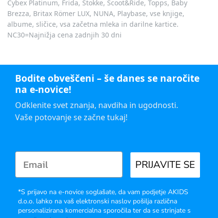
Cybex Platinum, Frida, Stokke, Scoot&Ride, Topps, Baby
Brezza, Britax Römer LUX, NUNA, Playbase, vse knjige,
albume, sličice, vsa začetna mleka in darilne kartice.
NC30=Najnižja cena zadnjih 30 dni
Bodite obveščeni – še danes se naročite
na e-novice!
Odklenite svet znanja, navdiha in ugodnosti.
Vaše potovanje se začne tukaj!
PRIJAVITE SE
*S prijavo na e-novice soglašate, da vam podjetje AKIDS
d.o.o. lahko na vaš elektronski naslov pošilja različna
personalizirana komercialna sporočila ter da se strinjate s