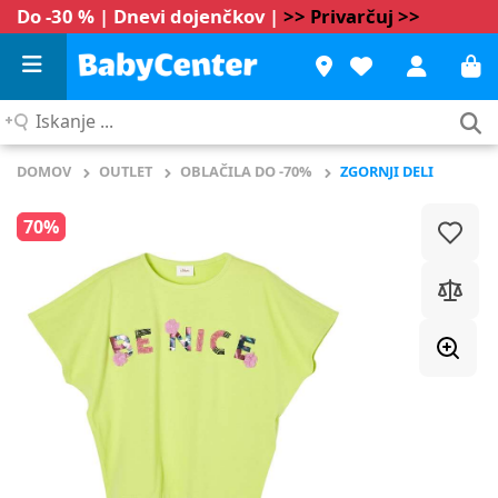
Do -30 % | Dnevi dojenčkov |
>> Privarčuj >>
Iskanje
...
DOMOV
OUTLET
OBLAČILA DO -70%
ZGORNJI DELI
70%