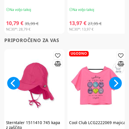
Na voljo takoj
Na voljo takoj
10,79 €
13,97 €
35,99 €
27,95 €
NC30*:
28,79 €
NC30*:
13,97 €
PRIPOROČENO ZA VAS
UGODNO
Sterntaler
1511410 745 kapa
Cool Club
LCG2222069 majica
z zaščito