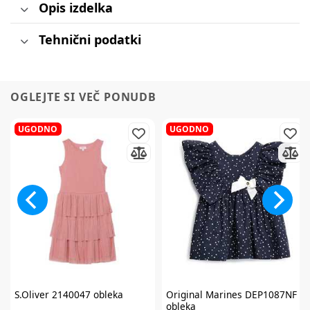
Opis izdelka
Tehnični podatki
OGLEJTE SI VEČ PONUDB
UGODNO
UGODNO
S.Oliver
2140047 obleka
Original Marines
DEP1087NF
obleka