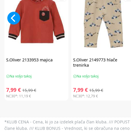
S.Oliver
2133953 majica
S.Oliver
2149773 hlače
trenirka
Na voljo takoj
Na voljo takoj
7,99 €
7,99 €
15,99 €
15,99 €
NC30*:
11,19 €
NC30*:
12,79 €
*KLUB CENA - Cena, ki jo za izdelek plača član kluba. /// POPUST 
člane kluba. /// KLUB BONUS - Vrednost, ki se obračuna na ceno 