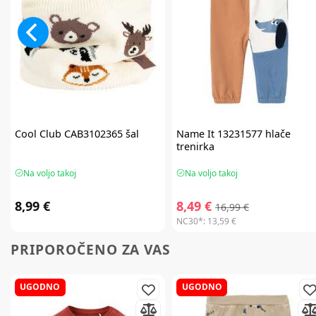
Cool Club
CAB3102365 šal
Name It
13231577 hlače
trenirka
Na voljo takoj
Na voljo takoj
8,99 €
8,49 €
16,99 €
NC30*:
13,59 €
PRIPOROČENO ZA VAS
UGODNO
UGODNO