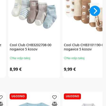
e
Cool Club
CHB3202708-00
Cool Club
CHB3101190-00
nogavice 5 kosov
nogavice 5 kosov
Na voljo takoj
Na voljo takoj
8,99 €
9,99 €
UGODNO
UGODNO