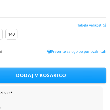
Tabela velikosti
140
i
Preverite zalogo po poslovalnicah
Modra 92
DODAJ V KOŠARICO
ad 60 €*
bi