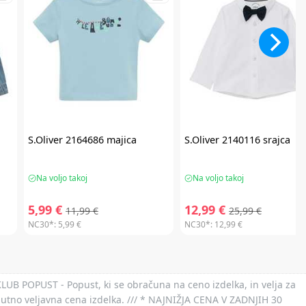
S.Oliver
2164686 majica
S.Oliver
2140116 srajca
Na voljo takoj
Na voljo takoj
5,99 €
12,99 €
11,99 €
25,99 €
NC30*:
5,99 €
NC30*:
12,99 €
 KLUB POPUST - Popust, ki se obračuna na ceno izdelka, in velja za
nutno veljavna cena izdelka. /// * NAJNIŽJA CENA V ZADNJIH 30