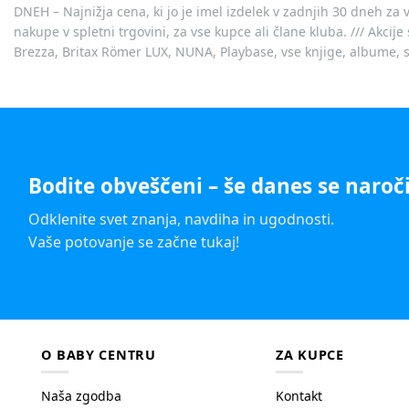
DNEH – Najnižja cena, ki jo je imel izdelek v zadnjih 30 dneh za 
nakupe v spletni trgovini, za vse kupce ali člane kluba. /// Akci
Brezza, Britax Römer LUX, NUNA, Playbase, vse knjige, albume, sl
Bodite obveščeni – še danes se naroči
Odklenite svet znanja, navdiha in ugodnosti.
Vaše potovanje se začne tukaj!
O BABY CENTRU
ZA KUPCE
Naša zgodba
Kontakt