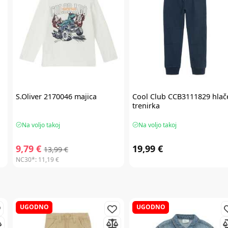
S.Oliver
2170046 majica
Cool Club
CCB3111829 hlač
trenirka
Na voljo takoj
Na voljo takoj
9,79 €
19,99 €
13,99 €
NC30*:
11,19 €
UGODNO
UGODNO