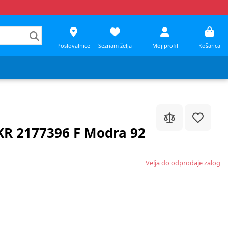
Poslovalnice
Seznam želja
Moj profil
Košarica
 KR 2177396 F Modra 92
Velja do odprodaje zalog