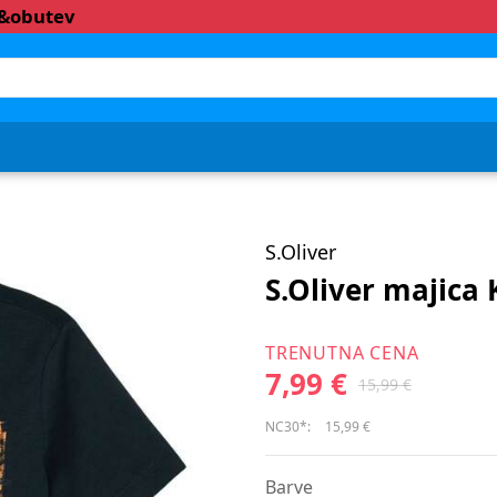
a&obutev
S.Oliver
S.Oliver majica
TRENUTNA CENA
7,99 €
15,99 €
NC30*:
15,99 €
Barve