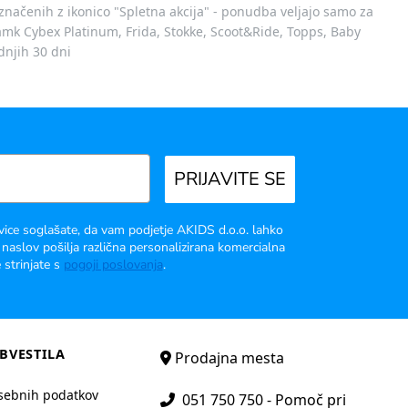
označenih z ikonico "Spletna akcija" - ponudba veljajo samo za
 znamk Cybex Platinum, Frida, Stokke, Scoot&Ride, Topps, Baby
dnjih 30 dni
PRIJAVITE SE
vice soglašate, da vam podjetje AKIDS d.o.o. lahko
 naslov pošilja različna personalizirana komercialna
 strinjate s
pogoji poslovanja
.
BVESTILA
Prodajna mesta
sebnih podatkov
051 750 750 - Pomoč pri