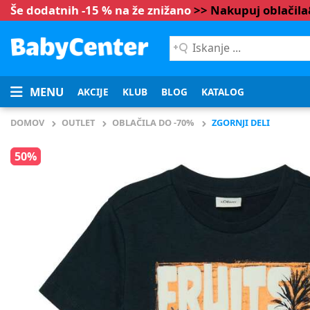
Še dodatnih -15 % na že znižano
>> Nakupuj oblačil
Iskanje
...
MENU
AKCIJE
KLUB
BLOG
KATALOG
DOMOV
OUTLET
OBLAČILA DO -70%
ZGORNJI DELI
50%