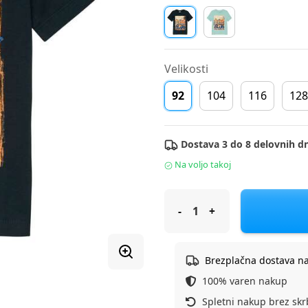
Velikosti
92
104
116
128
Dostava 3 do 8 delovnih dn
Na voljo takoj
S.Oliver majica KR 2177396 F 
Brezplačna dostava n
100% varen nakup
Spletni nakup brez skr