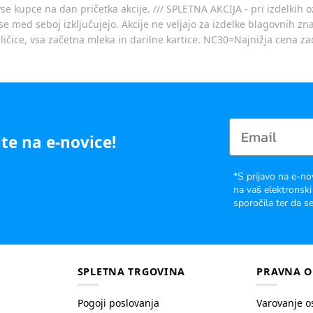
vse kupce na dan pričetka akcije. /// SPLETNA AKCIJA - pri izdelkih 
je se med seboj izključujejo. Akcije ne veljajo za izdelke blagovnih
ičice, vsa začetna mleka in darilne kartice. NC30=Najnižja cena za
te na e-novice!
*S prijavo na e-no
na vaš elektronski
sporočila ter da se
SPLETNA TRGOVINA
PRAVNA O
Pogoji poslovanja
Varovanje o