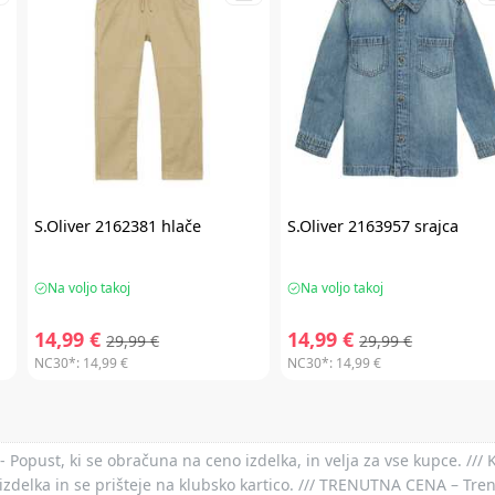
S.Oliver
2162381 hlače
S.Oliver
2163957 srajca
Na voljo takoj
Na voljo takoj
14,99 €
14,99 €
29,99 €
29,99 €
NC30*:
14,99 €
NC30*:
14,99 €
- Popust, ki se obračuna na ceno izdelka, in velja za vse kupce. ///
izdelka in se prišteje na klubsko kartico. /// TRENUTNA CENA – Tre