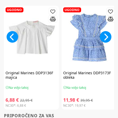
UGODNO
UGODNO
Original Marines
DDP3136F
Original Marines
DDP3173F
majica
obleka
Na voljo takoj
Na voljo takoj
6,88 €
11,98 €
22,95 €
39,95 €
NC30*:
6,88 €
NC30*:
19,97 €
PRIPOROČENO ZA VAS