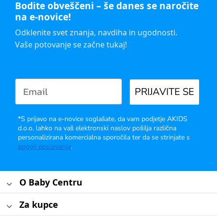
Bodite obveščeni – še danes se naročite
na e-novice!
Odklenite svet znanja, navdiha in ugodnosti.
Vaše potovanje se začne tukaj!
PRIJAVITE SE
*S prijavo na e-novice soglašate, da vam podjetje AKIDS
d.o.o. lahko na vaš elektronski naslov pošilja različna
personalizirana komercialna sporočila ter da se strinjate s
pogoji poslovanja
.
O Baby Centru
Za kupce