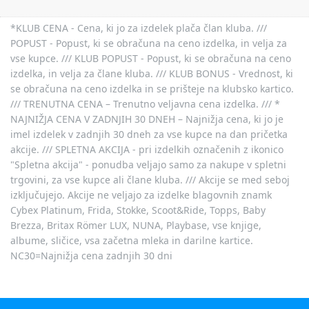
*KLUB CENA - Cena, ki jo za izdelek plača član kluba. ///
POPUST - Popust, ki se obračuna na ceno izdelka, in velja za
vse kupce. /// KLUB POPUST - Popust, ki se obračuna na ceno
izdelka, in velja za člane kluba. /// KLUB BONUS - Vrednost, ki
se obračuna na ceno izdelka in se prišteje na klubsko kartico.
/// TRENUTNA CENA – Trenutno veljavna cena izdelka. /// *
NAJNIŽJA CENA V ZADNJIH 30 DNEH – Najnižja cena, ki jo je
imel izdelek v zadnjih 30 dneh za vse kupce na dan pričetka
akcije. /// SPLETNA AKCIJA - pri izdelkih označenih z ikonico
"Spletna akcija" - ponudba veljajo samo za nakupe v spletni
trgovini, za vse kupce ali člane kluba. /// Akcije se med seboj
izključujejo. Akcije ne veljajo za izdelke blagovnih znamk
Cybex Platinum, Frida, Stokke, Scoot&Ride, Topps, Baby
Brezza, Britax Römer LUX, NUNA, Playbase, vse knjige,
albume, sličice, vsa začetna mleka in darilne kartice.
NC30=Najnižja cena zadnjih 30 dni