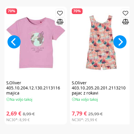
70%
70%
S.Oliver
S.Oliver
405.10.204.12.130.2113116
403.10.205.20.201.2113210
majica
pajac z rokavi
Na voljo takoj
Na voljo takoj
2,69 €
7,79 €
8,99 €
25,99 €
NC30*:
8,99 €
NC30*:
25,99 €