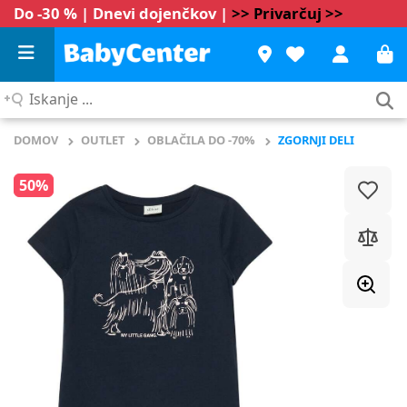
Do -30 % | Dnevi dojenčkov |
>> Privarčuj >>
Iskanje
...
DOMOV
OUTLET
OBLAČILA DO -70%
ZGORNJI DELI
50%