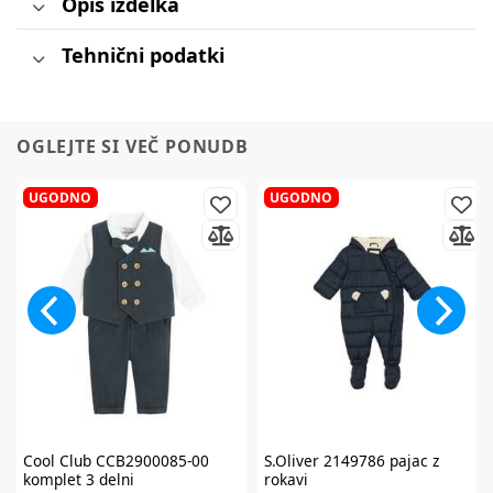
Opis izdelka
Tehnični podatki
OGLEJTE SI VEČ PONUDB
UGODNO
UGODNO
Cool Club
CCB2900085-00
S.Oliver
2149786 pajac z
komplet 3 delni
rokavi