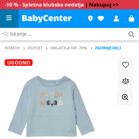
-10 % - Spletna klubska nedelja
| Nakupuj >>
Iskanje
...
DOMOV
OUTLET
OBLAČILA DO -70%
ZGORNJI DELI
UGODNO