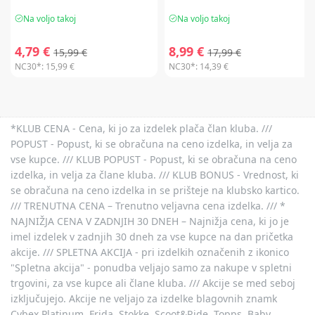
Na voljo takoj
Na voljo takoj
4,79 €
8,99 €
15,99 €
17,99 €
NC30*:
15,99 €
NC30*:
14,39 €
*KLUB CENA - Cena, ki jo za izdelek plača član kluba. ///
POPUST - Popust, ki se obračuna na ceno izdelka, in velja za
vse kupce. /// KLUB POPUST - Popust, ki se obračuna na ceno
izdelka, in velja za člane kluba. /// KLUB BONUS - Vrednost, ki
se obračuna na ceno izdelka in se prišteje na klubsko kartico.
/// TRENUTNA CENA – Trenutno veljavna cena izdelka. /// *
NAJNIŽJA CENA V ZADNJIH 30 DNEH – Najnižja cena, ki jo je
imel izdelek v zadnjih 30 dneh za vse kupce na dan pričetka
akcije. /// SPLETNA AKCIJA - pri izdelkih označenih z ikonico
"Spletna akcija" - ponudba veljajo samo za nakupe v spletni
trgovini, za vse kupce ali člane kluba. /// Akcije se med seboj
izključujejo. Akcije ne veljajo za izdelke blagovnih znamk
Cybex Platinum, Frida, Stokke, Scoot&Ride, Topps, Baby