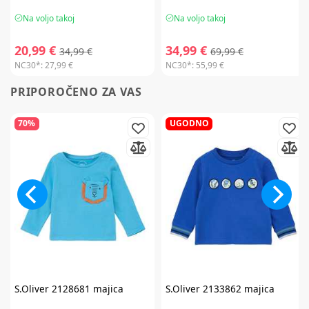
Na voljo takoj
Na voljo takoj
20,99 €
34,99 €
34,99 €
69,99 €
NC30*:
27,99 €
NC30*:
55,99 €
PRIPOROČENO ZA VAS
70%
UGODNO
S.Oliver
2128681 majica
S.Oliver
2133862 majica