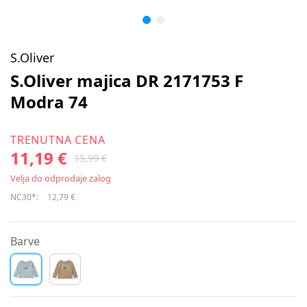
S.Oliver
S.Oliver majica DR 2171753 F
Modra 74
TRENUTNA CENA
11,19 €
15,99 €
Velja do odprodaje zalog
NC30*:
12,79 €
Barve