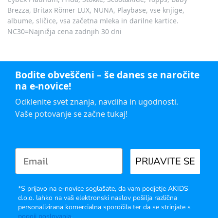
Brezza, Britax Römer LUX, NUNA, Playbase, vse knjige,
albume, sličice, vsa začetna mleka in darilne kartice.
NC30=Najnižja cena zadnjih 30 dni
Bodite obveščeni – še danes se naročite
na e-novice!
Odklenite svet znanja, navdiha in ugodnosti.
Vaše potovanje se začne tukaj!
PRIJAVITE SE
*S prijavo na e-novice soglašate, da vam podjetje AKIDS
d.o.o. lahko na vaš elektronski naslov pošilja različna
personalizirana komercialna sporočila ter da se strinjate s
pogoji poslovanja
.