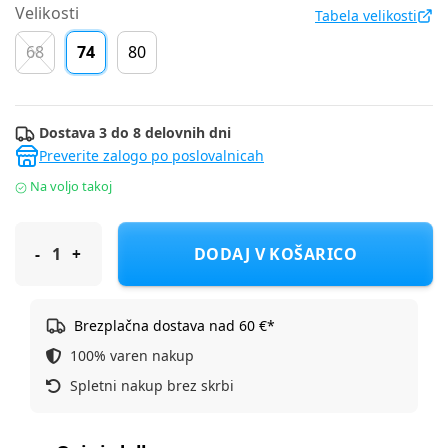
Velikosti
Tabela velikosti
68
74
80
Dostava 3 do 8 delovnih dni
Preverite zalogo po poslovalnicah
Na voljo takoj
S.Oliver majica DR 2171753 F Modra 74
DODAJ V KOŠARICO
Brezplačna dostava nad 60 €*
100% varen nakup
Spletni nakup brez skrbi