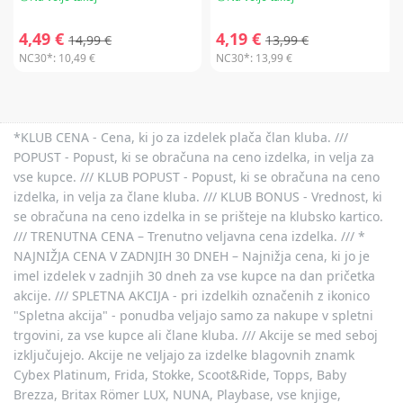
4,49 €
4,19 €
14,99 €
13,99 €
NC30*:
10,49 €
NC30*:
13,99 €
*KLUB CENA - Cena, ki jo za izdelek plača član kluba. ///
POPUST - Popust, ki se obračuna na ceno izdelka, in velja za
vse kupce. /// KLUB POPUST - Popust, ki se obračuna na ceno
izdelka, in velja za člane kluba. /// KLUB BONUS - Vrednost, ki
se obračuna na ceno izdelka in se prišteje na klubsko kartico.
/// TRENUTNA CENA – Trenutno veljavna cena izdelka. /// *
NAJNIŽJA CENA V ZADNJIH 30 DNEH – Najnižja cena, ki jo je
imel izdelek v zadnjih 30 dneh za vse kupce na dan pričetka
akcije. /// SPLETNA AKCIJA - pri izdelkih označenih z ikonico
"Spletna akcija" - ponudba veljajo samo za nakupe v spletni
trgovini, za vse kupce ali člane kluba. /// Akcije se med seboj
izključujejo. Akcije ne veljajo za izdelke blagovnih znamk
Cybex Platinum, Frida, Stokke, Scoot&Ride, Topps, Baby
Brezza, Britax Römer LUX, NUNA, Playbase, vse knjige,