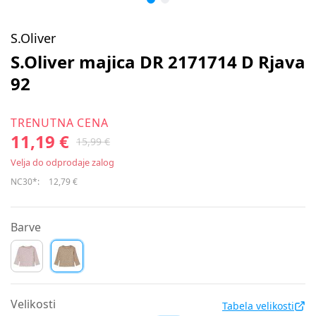
S.Oliver
S.Oliver majica DR 2171714 D Rjava
92
TRENUTNA CENA
11,19 €
15,99 €
Velja do odprodaje zalog
NC30*:
12,79 €
Barve
Velikosti
Tabela velikosti