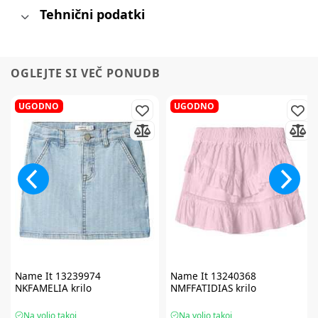
Tehnični podatki
OGLEJTE SI VEČ PONUDB
UGODNO
UGODNO
Name It
13239974
Name It
13240368
NKFAMELIA krilo
NMFFATIDIAS krilo
Na voljo takoj
Na voljo takoj