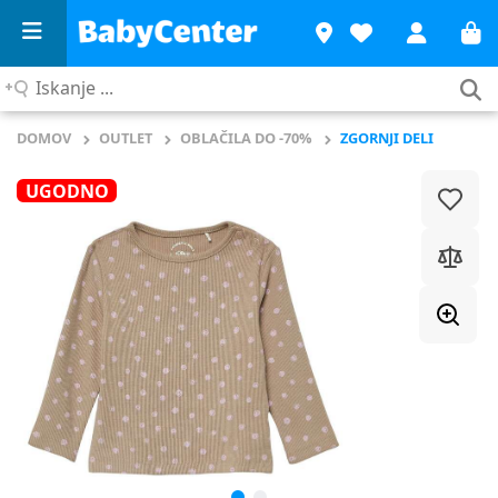
Iskanje
...
DOMOV
OUTLET
OBLAČILA DO -70%
ZGORNJI DELI
UGODNO