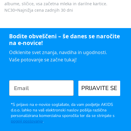
albume, sličice, vsa začetna mleka in darilne kartice.
NC30=Najnižja cena zadnjih 30 dni
Bodite obveščeni – še danes se naročite
na e-novice!
Odklenite svet znanja, navdiha in ugodnosti.
Vaše potovanje se začne tukaj!
PRIJAVITE SE
*S prijavo na e-novice soglašate, da vam podjetje AKIDS
d.o.o. lahko na vaš elektronski naslov pošilja različna
personalizirana komercialna sporočila ter da se strinjate s
pogoji poslovanja
.