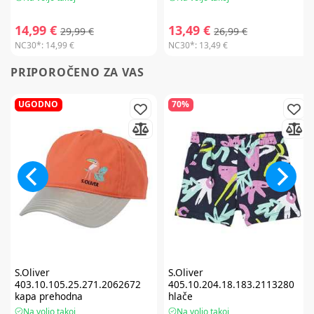
14,99 €
13,49 €
29,99 €
26,99 €
NC30*:
14,99 €
NC30*:
13,49 €
PRIPOROČENO ZA VAS
UGODNO
70%
S.Oliver
S.Oliver
403.10.105.25.271.2062672
405.10.204.18.183.2113280
kapa prehodna
hlače
Na voljo takoj
Na voljo takoj