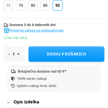
68
74
80
86
92
Dostava 3 do 8 delovnih dni
Preverite zalogo po poslovalnicah
Na voljo takoj
S.Oliver majica DR 2171714 D Rjava 92
DODAJ V KOŠARICO
Brezplačna dostava nad 60 €*
100% varen nakup
Spletni nakup brez skrbi
Opis izdelka