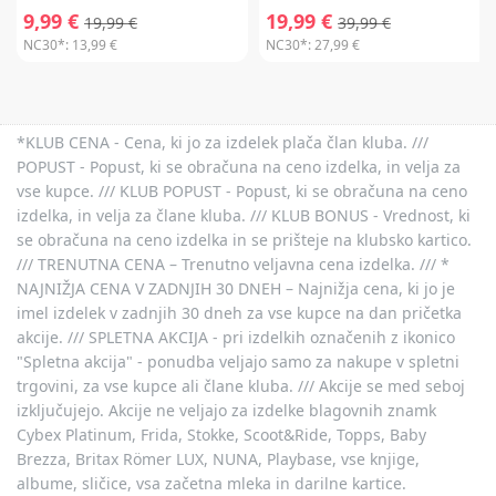
9,99 €
19,99 €
19,99 €
39,99 €
NC30*:
13,99 €
NC30*:
27,99 €
*KLUB CENA - Cena, ki jo za izdelek plača član kluba. ///
POPUST - Popust, ki se obračuna na ceno izdelka, in velja za
vse kupce. /// KLUB POPUST - Popust, ki se obračuna na ceno
izdelka, in velja za člane kluba. /// KLUB BONUS - Vrednost, ki
se obračuna na ceno izdelka in se prišteje na klubsko kartico.
/// TRENUTNA CENA – Trenutno veljavna cena izdelka. /// *
NAJNIŽJA CENA V ZADNJIH 30 DNEH – Najnižja cena, ki jo je
imel izdelek v zadnjih 30 dneh za vse kupce na dan pričetka
akcije. /// SPLETNA AKCIJA - pri izdelkih označenih z ikonico
"Spletna akcija" - ponudba veljajo samo za nakupe v spletni
trgovini, za vse kupce ali člane kluba. /// Akcije se med seboj
izključujejo. Akcije ne veljajo za izdelke blagovnih znamk
Cybex Platinum, Frida, Stokke, Scoot&Ride, Topps, Baby
Brezza, Britax Römer LUX, NUNA, Playbase, vse knjige,
albume, sličice, vsa začetna mleka in darilne kartice.