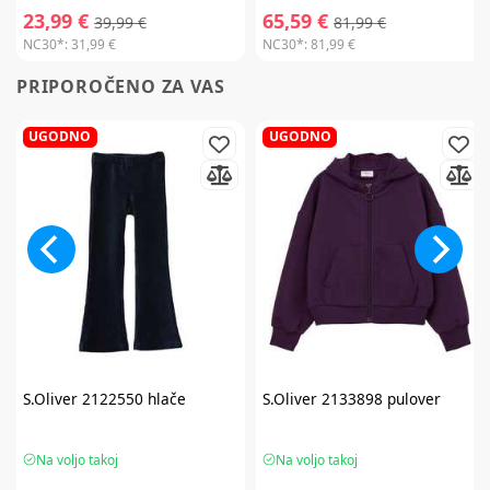
23,99 €
65,59 €
39,99 €
81,99 €
NC30*:
31,99 €
NC30*:
81,99 €
PRIPOROČENO ZA VAS
UGODNO
UGODNO
S.Oliver
2122550 hlače
S.Oliver
2133898 pulover
Na voljo takoj
Na voljo takoj