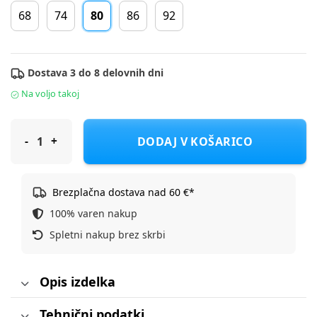
68
74
80
86
92
Dostava 3 do 8 delovnih dni
Na voljo takoj
S.Oliver hlače denim KH 2143029 D Modra 80
DODAJ V KOŠARICO
Brezplačna dostava nad 60 €*
100% varen nakup
Spletni nakup brez skrbi
Opis izdelka
Tehnični podatki