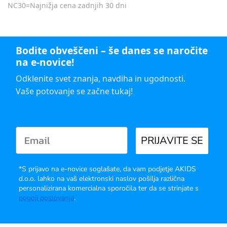
NC30=Najnižja cena zadnjih 30 dni
Bodite obveščeni – še danes se naročite
na e-novice!
Odklenite svet znanja, navdiha in ugodnosti.
Vaše potovanje se začne tukaj!
PRIJAVITE SE
*S prijavo na e-novice soglašate, da vam podjetje AKIDS
d.o.o. lahko na vaš elektronski naslov pošilja različna
personalizirana komercialna sporočila ter da se strinjate s
pogoji poslovanja
.