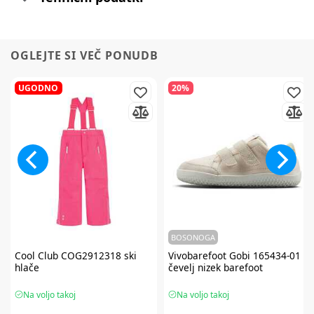
OGLEJTE SI VEČ PONUDB
UGODNO
20%
BOSONOGA
Cool Club
COG2912318 ski
Vivobarefoot
Gobi 165434-01
hlače
čevelj nizek barefoot
Na voljo takoj
Na voljo takoj