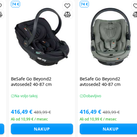
90 €
78 €
i-
Maxi Cosi Pearl XL Slide Pro i-
Britax Römer Baby Safe Pro 
Size avtosedež 61-150 cm
Size Style avtosedež 40-87 
Na voljo takoj
Na voljo takoj
359,99 €
232,49 €
449,99 €
309,99 €
Ali od 12,18 € / mesec
Ali od 11,38 € / mesec
NAKUP
NAKUP