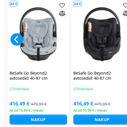
90 €
90 €
Maxi Cosi Pearl XL Slide Pro i-
Maxi Cosi Pearl XL Slide Pro 
Size avtosedež 61-150 cm
Size avtosedež 61-150 cm
Na voljo takoj
Na voljo takoj
359,99 €
359,99 €
449,99 €
449,99 €
Ali od 12,18 € / mesec
Ali od 12,18 € / mesec
NAKUP
NAKUP