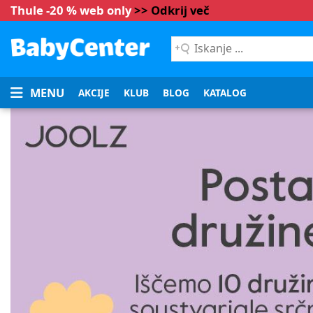
Thule -20 % web only
>> Odkrij več
Iskanje
...
MENU
AKCIJE
KLUB
BLOG
KATALOG