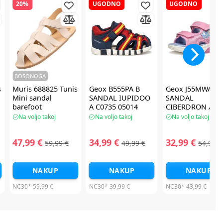
20%
UGODNO
UGODNO
BOSONOGA
s
Muris 688825 Tunis
Geox B555PA B
Geox J55MWA J
Mini sandal
SANDAL IUPIDOO
SANDAL
barefoot
A C0735 05014
CIBERDRON A
sandal
CE8E4 0ASKN
Na voljo takoj
Na voljo takoj
Na voljo takoj
sandal
47,99 €
34,99 €
32,99 €
59,99 €
49,99 €
54,99 €
NAKUP
NAKUP
NAKUP
NC30*
59,99 €
NC30*
39,99 €
NC30*
43,99 €