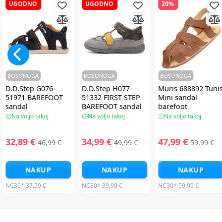
UGODNO
UGODNO
20%
BOSONOGA
BOSONOGA
BOSONOGA
D.D.Step G076-
D.D.Step H077-
Muris 688892 Tuni
51971 BAREFOOT
51332 FIRST STEP
Mini sandal
sandal
BAREFOOT sandal
barefoot
Na voljo takoj
Na voljo takoj
Na voljo takoj
32,89 €
34,99 €
47,99 €
46,99 €
49,99 €
59,99 €
NAKUP
NAKUP
NAKUP
NC30*
37,59 €
NC30*
39,99 €
NC30*
59,99 €