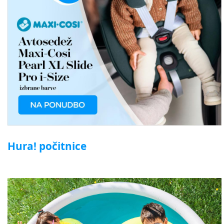
Hura! počitnice