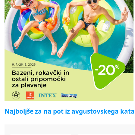
Najboljše za na pot iz avgustovskega kat