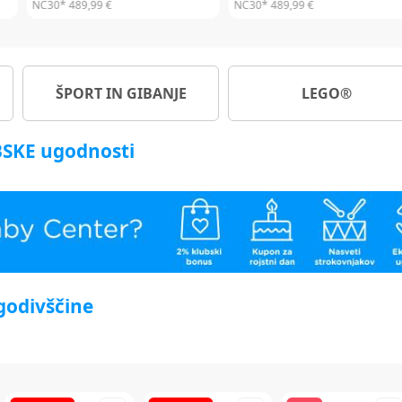
NC30*
449,99 €
NC30*
309,99 €
ŠPORT IN GIBANJE
LEGO®
UBSKE ugodnosti
ogodivščine