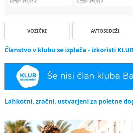
NC30*
449,99 €
NC30*
449,99 €
VOZIČKI
AVTOSEDEŽI
Članstvo v klubu se izplača - izkoristi KL
Lahkotni, zračni, ustvarjeni za poletne d