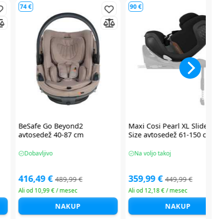
78 €
78 €
i-
Britax Römer Baby Safe Pro i-
Britax Römer Baby Safe Pro
cm
Size Style avtosedež 40-87 cm
Size Style avtosedež 40-87
Na voljo takoj
Na voljo takoj
232,49 €
232,49 €
309,99 €
309,99 €
Ali od 11,38 € / mesec
Ali od 11,38 € / mesec
NAKUP
NAKUP