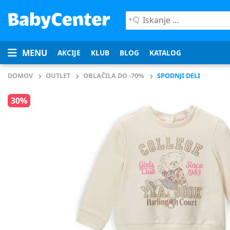
Iskanje
...
MENU
AKCIJE
KLUB
BLOG
KATALOG
DOMOV
OUTLET
OBLAČILA DO -70%
SPODNJI DELI
30%