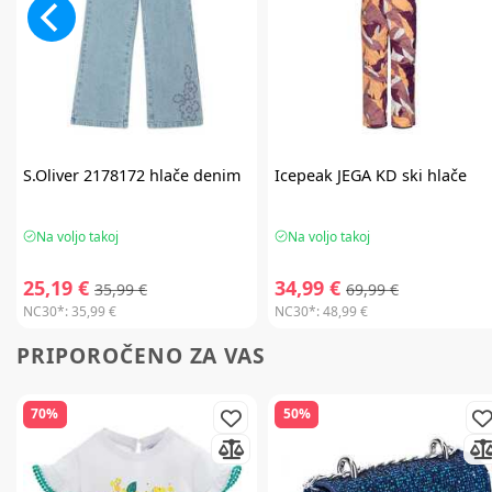
S.Oliver
2178172 hlače denim
Icepeak
JEGA KD ski hlače
Na voljo takoj
Na voljo takoj
25,19 €
34,99 €
35,99 €
69,99 €
NC30*:
35,99 €
NC30*:
48,99 €
PRIPOROČENO ZA VAS
70%
50%