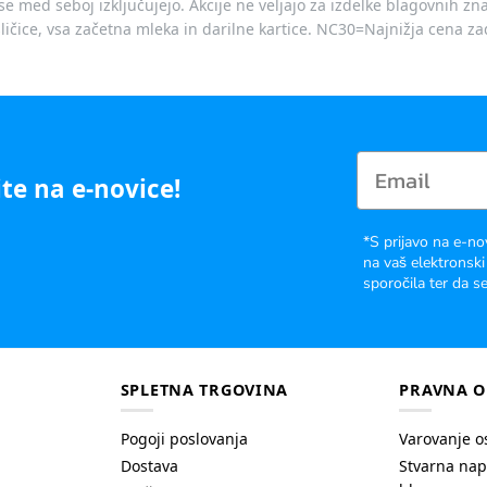
je se med seboj izključujejo. Akcije ne veljajo za izdelke blagovnih
ičice, vsa začetna mleka in darilne kartice. NC30=Najnižja cena za
te na e-novice!
*S prijavo na e-no
na vaš elektronski
sporočila ter da se
SPLETNA TRGOVINA
PRAVNA O
Pogoji poslovanja
Varovanje o
Dostava
Stvarna nap