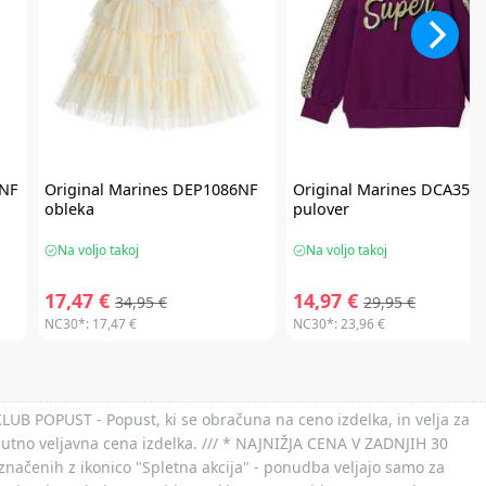
NF
Original Marines
DEP1086NF
Original Marines
DCA3546
obleka
pulover
Na voljo takoj
Na voljo takoj
17,47 €
14,97 €
34,95 €
29,95 €
NC30*:
17,47 €
NC30*:
23,96 €
 KLUB POPUST - Popust, ki se obračuna na ceno izdelka, in velja za
nutno veljavna cena izdelka. /// * NAJNIŽJA CENA V ZADNJIH 30
označenih z ikonico "Spletna akcija" - ponudba veljajo samo za