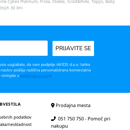
 znamk Cybex Platinum, Frida, Stokke, Scoot&Ride, Topps, Baby
dnjih 30 dni
PRIJAVITE SE
vice soglašate, da vam podjetje AKIDS d.o.o. lahko
 naslov pošilja različna personalizirana komercialna
 strinjate s
pogoji poslovanja
.
BVESTILA
Prodajna mesta
sebnih podatkov
051 750 750 - Pomoč pri
aka/neskladnost
nakupu