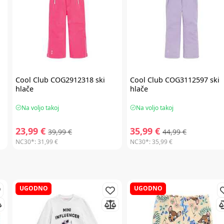
Cool Club
COG2912318 ski
Cool Club
COG3112597 ski
hlače
hlače
Na voljo takoj
Na voljo takoj
23,99 €
35,99 €
39,99 €
44,99 €
NC30*:
31,99 €
NC30*:
35,99 €
UGODNO
UGODNO