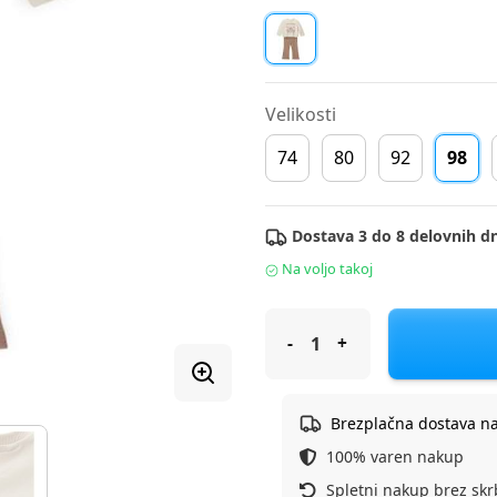
Velikosti
74
80
92
98
Dostava 3 do 8 delovnih dn
Na voljo takoj
Original Marines trenirka DR
Brezplačna dostava n
100% varen nakup
Spletni nakup brez skr