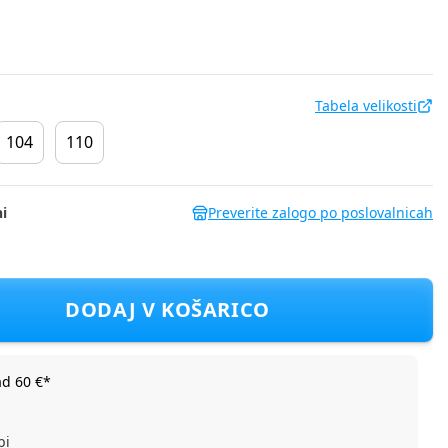
Tabela velikosti
104
110
i
Preverite zalogo po poslovalnicah
 DH DGP1042NF D Bež 98
DODAJ V KOŠARICO
ad 60 €*
bi