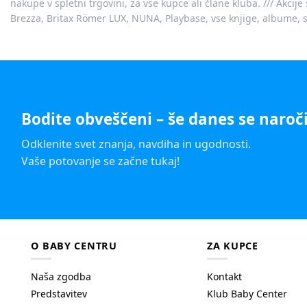
nakupe v spletni trgovini, za vse kupce ali člane kluba. /// Akci
Brezza, Britax Römer LUX, NUNA, Playbase, vse knjige, albume, sl
Bodite obveščeni – še danes se naroči
Odklenite svet znanja, navdiha in ugodnosti.
Vaše potovanje se začne tukaj!
O BABY CENTRU
ZA KUPCE
Naša zgodba
Kontakt
Predstavitev
Klub Baby Center