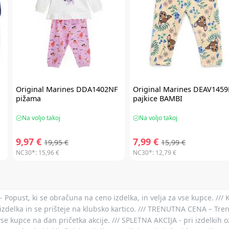
Original Marines
DDA1402NF
Original Marines
DEAV1459
pižama
pajkice BAMBI
Na voljo takoj
Na voljo takoj
9,97 €
7,99 €
19,95 €
15,99 €
NC30*:
15,96 €
NC30*:
12,79 €
- Popust, ki se obračuna na ceno izdelka, in velja za vse kupce. ///
izdelka in se prišteje na klubsko kartico. /// TRENUTNA CENA – Tre
vse kupce na dan pričetka akcije. /// SPLETNA AKCIJA - pri izdelkih 