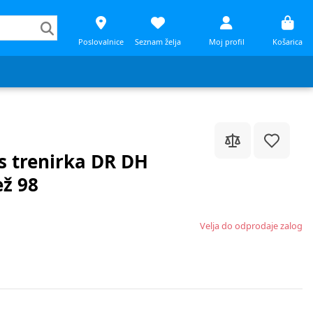
Poslovalnice
Seznam želja
Moj profil
Košarica
s trenirka DR DH
ž 98
Velja do odprodaje zalog