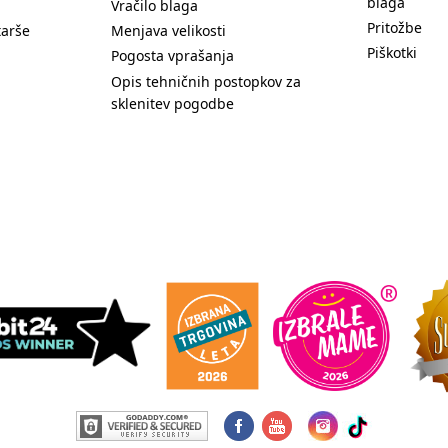
blaga
Vračilo blaga
Pritožbe
tarše
Menjava velikosti
Piškotki
Pogosta vprašanja
Opis tehničnih postopkov za
sklenitev pogodbe