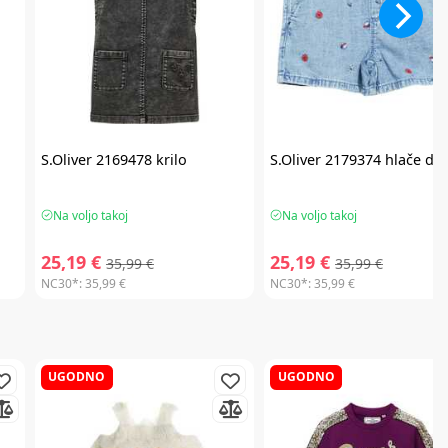
S.Oliver
2169478 krilo
S.Oliver
2179374 hlače de
Na voljo takoj
Na voljo takoj
25,19 €
25,19 €
35,99 €
35,99 €
NC30*:
35,99 €
NC30*:
35,99 €
UGODNO
UGODNO