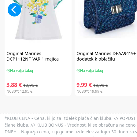
Original Marines
Original Marines
DEAA9419F
DCP1112NF_VAR.1 majica
dodatek k oblačilu
Na voljo takoj
Na voljo takoj
3,88 €
9,99 €
12,95 €
19,99 €
NC30*:
12,95 €
NC30*:
19,99 €
*KLUB CENA - Cena, ki jo za izdelek plača član kluba. /// POPUST 
člane kluba. /// KLUB BONUS - Vrednost, ki se obračuna na ceno 
DNEH – Najnižja cena, ki jo je imel izdelek v zadnjih 30 dneh za 